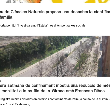
u de Ciències Naturals proposa una descoberta científic
família
 porta per títol "Investiga amb l'Estela" i es difon per xarxes socials
ç
mera setmana de confinament mostra una reducció de més
 mobilitat a la cruïlla del c. Girona amb Francesc Ribas
 registra mínims històrics en diversos contaminants de l'aire, a causa de la disminu
tre el 15 i el 22 de març