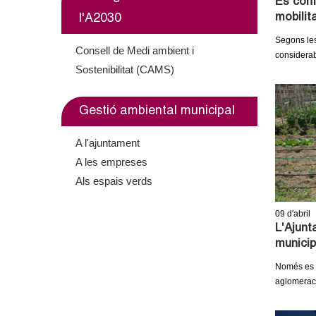
Es conf
mobilit
l'A2030
Segons les
Consell de Medi ambient i
considerab
Sostenibilitat (CAMS)
Gestió ambiental municipal
A l'ajuntament
A les empreses
Als espais verds
09
d'abril
L'Ajunt
municip
Només es po
aglomerac