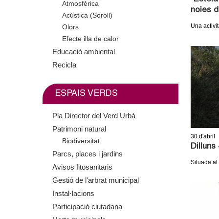
Atmosfèrica
m
noies d
Acústica (Soroll)
Una activit
Olors
e
Efecte illa de calor
n
Educació ambiental
Recicla
t
d
ESPAIS VERDS
e
Pla Director del Verd Urbà
Patrimoni natural
G
30
d'abril
Biodiversitat
Dilluns
Parcs, places i jardins
r
Situada al
Avisos fitosanitaris
a
Gestió de l'arbrat municipal
Instal·lacions
n
Participació ciutadana