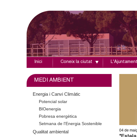
Inici
Coneix la ciutat
L'Ajuntamen
A
j
MEDI AMBIENT
u
Energia i Canvi Climàtic
Potencial solar
n
BIOenergia
t
Pobresa energètica
Setmana de l'Energia Sostenible
a
04
de mai
Qualitat ambiental
"Estela