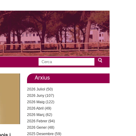
C
F
e
r
Arxius
o
c
2026 Juliol (50)
a
r
2026 Juny (107)
2026 Maig (122)
m
2026 Abril (49)
u
2026 Març (62)
2026 Febrer (94)
l
2026 Gener (48)
2025 Desembre (59)
ois i