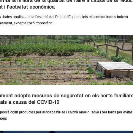
irma la millora de la qualitat de l'aire a causa de la reduc
at i l'activitat econòmica
 dades analitzades a l'estació del Palau d'Esports, tots els contaminants baixen
lement, excepte l'ozó troposfèric
ament adopta mesures de seguretat en els horts familiar
als a causa del COVID-19
drà collir productes per autoabastir-se i caldrà anar-hi sol/a i per torns per evitar
ions