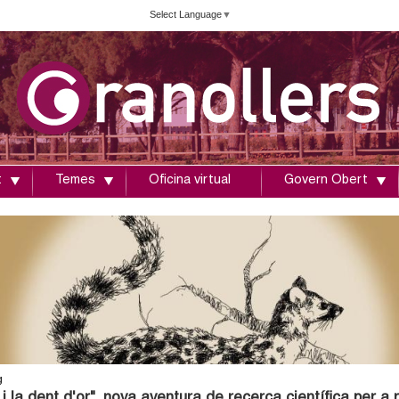
Vés
Select Language
▼
al
contingut
t
Temes
Oficina virtual
Govern Obert
g
 i la dent d'or", nova aventura de recerca científica per a n