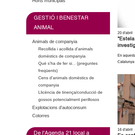
o
Horts municipals
l
GESTIÓ I BENESTAR
l
ANIMAL
20
d'abril
e
"Estela
Animals de companyia
investi
Recollida i acollida d'animals
r
En aquesta 
domèstics de companyia
Catalunya
Què s'ha de fer si... (preguntes
s
freqüents)
Cens d'animals domèstics de
companyia
Llicència de tinença/conducció de
gossos potencialment perillosos
Explotacions d'autoconsum
Cotorres
16
d'abril
De l'Agenda 21 local a