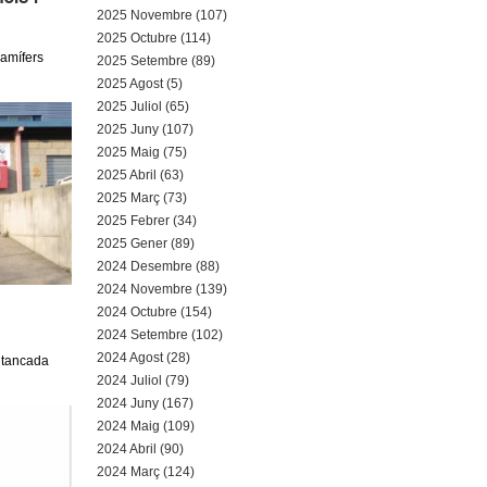
a
2025 Novembre (107)
2025 Octubre (114)
r
mamífers
2025 Setembre (89)
2025 Agost (5)
i
2025 Juliol (65)
d
2025 Juny (107)
2025 Maig (75)
e
2025 Abril (63)
2025 Març (73)
c
2025 Febrer (34)
2025 Gener (89)
e
2024 Desembre (88)
2024 Novembre (139)
r
2024 Octubre (154)
c
2024 Setembre (102)
2024 Agost (28)
é tancada
a
2024 Juliol (79)
2024 Juny (167)
2024 Maig (109)
2024 Abril (90)
2024 Març (124)