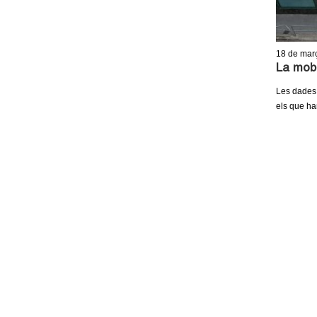
18
de mar
La mobi
Les dades 
els que ha
P
À
G
I
N
E
S