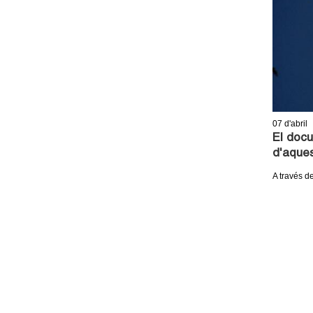
07
d'abril
El docu
d'aque
A través d