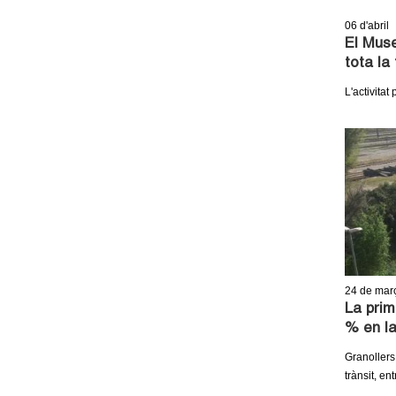
06
d'abril
El Muse
tota la 
L'activitat
24
de mar
La pri
% en la
Granollers
trànsit, en