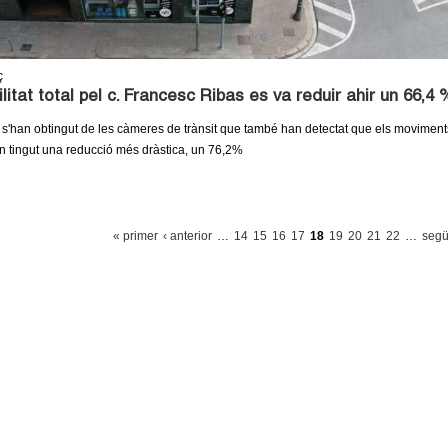
ç
litat total pel c. Francesc Ribas es va reduir ahir un 66,4 
s'han obtingut de les càmeres de trànsit que també han detectat que els moviment
n tingut una reducció més dràstica, un 76,2%
« primer
‹ anterior
…
14
15
16
17
18
19
20
21
22
…
segü