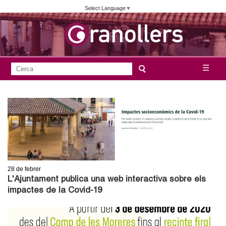
Vés
Select Language
▼
al
contingut
A
C
☰
F
e
j
o
r
c
r
u
a
m
n
u
l
t
a
28
de febrer
a
r
L'Ajuntament publica una web interactiva sobre els
i
impactes de la Covid-19
m
d
e
e