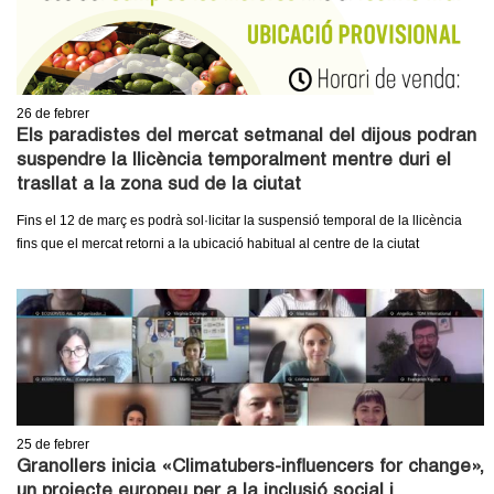
c
n
e
t
r
c
26
de febrer
d
a
Els paradistes del mercat setmanal del dijous podran
suspendre la llicència temporalment mentre duri el
e
trasllat a la zona sud de la ciutat
G
Fins el 12 de març es podrà sol·licitar la suspensió temporal de la llicència
fins que el mercat retorni a la ubicació habitual al centre de la ciutat
r
a
n
o
25
de febrer
l
Granollers inicia «Climatubers-influencers for change»,
un projecte europeu per a la inclusió social i