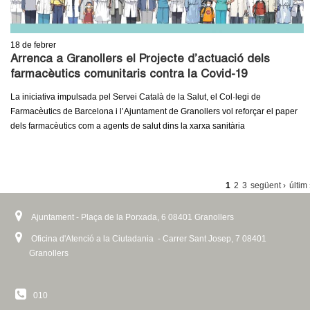
18
de febrer
Arrenca a Granollers el Projecte d’actuació dels
farmacèutics comunitaris contra la Covid-19
La iniciativa impulsada pel Servei Català de la Salut, el Col·legi de
Farmacèutics de Barcelona i l’Ajuntament de Granollers vol reforçar el paper
dels farmacèutics com a agents de salut dins la xarxa sanitària
P
1
2
3
següent ›
últim
À
Ajuntament - Plaça de la Porxada, 6 08401 Granollers
G
I
Oficina d'Atenció a la Ciutadania - Carrer Sant Josep, 7 08401
Granollers
N
E
010
S