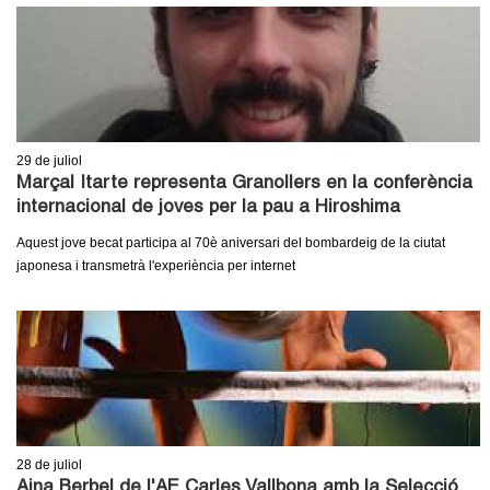
l
e
r
s
29
de juliol
Marçal Itarte representa Granollers en la conferència
internacional de joves per la pau a Hiroshima
Aquest jove becat participa al 70è aniversari del bombardeig de la ciutat
japonesa i transmetrà l'experiència per internet
28
de juliol
Aina Berbel de l'AE Carles Vallbona amb la Selecció