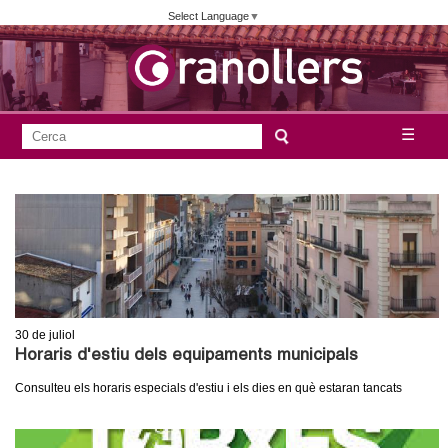
Vés
Select Language
▼
al
contingut
A
C
☰
F
e
j
o
r
c
r
u
a
m
n
u
l
t
a
30
de juliol
a
r
Horaris d'estiu dels equipaments municipals
i
m
Consulteu els horaris especials d'estiu i els dies en què estaran tancats
d
e
e