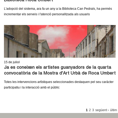
Biblioteca Roca Umbert
L'adopció del sistema, ara fa un any a la Biblioteca Can Pedrals, ha permès
incrementar els serveis i l'atenció personalitzada als usuaris
15
de juliol
Ja es coneixen els artistes guanyadors de la quarta
convocatòria de la Mostra d'Art Urbà de Roca Umbert
Totes les intervencions artístiques seleccionades destaquen pel seu caràcter
participatiu i la interacció amb el públic
P
1
2
3
següent ›
últim
À