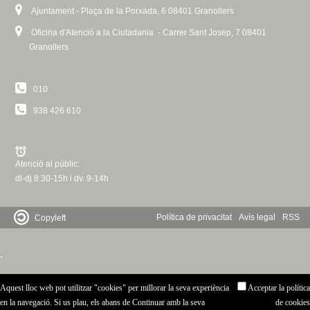
Ajuntament - Plaça de la Porxada, 6 08401 Granollers
G
I
Oficina d'Atenció a la Ciutadania - Carrer Sant Josep, 7 08401
Granollers
N
E
010
S
938 426 610
Atenció al públic:
dl-dj 8.30-15h i dv. 9-14h
Política de privacitat
Avís legal
RSS
Copyleft
-
Aquest lloc web pot utilitzar "cookies" per millorar la seva experiència
Acceptar la política
en la navegació. Si us plau, els abans de Continuar amb la seva
de cookies