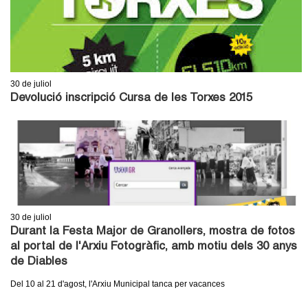
c
n
e
t
r
c
d
30
de juliol
a
Devolució inscripció Cursa de les Torxes 2015
e
G
r
a
30
de juliol
n
Durant la Festa Major de Granollers, mostra de fotos
al portal de l'Arxiu Fotogràfic, amb motiu dels 30 anys
o
de Diables
l
Del 10 al 21 d'agost, l'Arxiu Municipal tanca per vacances