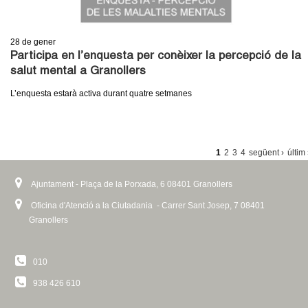
28
de gener
Participa en l’enquesta per conèixer la percepció de la
salut mental a Granollers
L’enquesta estarà activa durant quatre setmanes
P
1
2
3
4
següent ›
últim
À
Ajuntament - Plaça de la Porxada, 6 08401 Granollers
G
I
Oficina d'Atenció a la Ciutadania - Carrer Sant Josep, 7 08401
Granollers
N
E
010
S
938 426 610