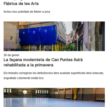
l
Fàbrica de les Arts
e
Inclou nou activitats de febrer a juny
r
s
30
de gener
La façana modernista de Can Puntes lluirà
rehabilitada a la primavera
Els treballs corregiran les deficiències dels acabats superficials dels estucats,
esgrafiats i elements metàl·lics