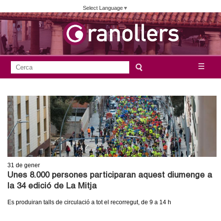
Vés
Select Language
▼
al
contingut
A
C
☰
F
e
j
o
r
c
r
u
a
m
n
u
l
t
a
31
de gener
a
r
Unes 8.000 persones participaran aquest diumenge a
i
la 34 edició de La Mitja
m
d
Es produiran talls de circulació a tot el recorregut, de 9 a 14 h
e
e