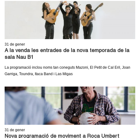
c
n
e
t
r
c
d
a
31
de gener
e
A la venda les entrades de la nova temporada de la
sala Nau B1
G
La programació inclou noms tan coneguts Mazoni, El Petit de Cal Eril, Joan
r
Garriga, Toundra, Itaca Band i Las Migas
a
n
o
l
31
de gener
Nova programació de moviment a Roca Umbert