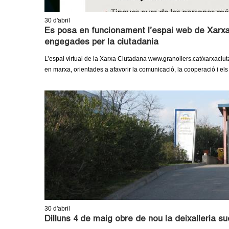
m
30
d'abril
e
Es posa en funcionament l’espai web de Xarxa C
engegades per la ciutadania
n
L’espai virtual de la Xarxa Ciutadana www.granollers.cat/xarxaciuta
en marxa, orientades a afavorir la comunicació, la cooperació i els 
t
d
e
G
r
a
n
30
d'abril
Dilluns 4 de maig obre de nou la deixalleria su