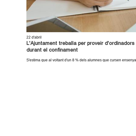
22
d'abril
L'Ajuntament treballa per proveir d'ordinadors 
durant el confinament
S'estima que al voltant d'un 8 % dels alumnes que cursen ensenyam
P
À
G
I
N