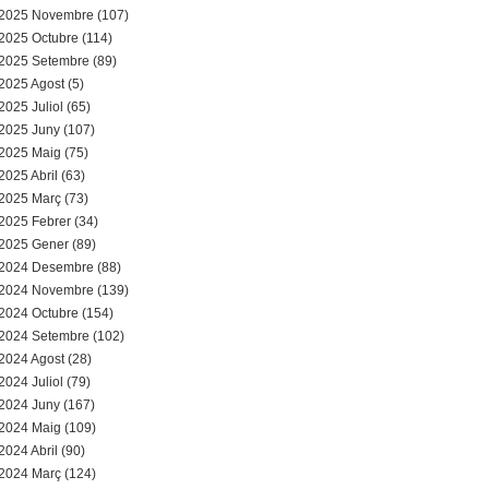
a
2025 Novembre (107)
2025 Octubre (114)
r
2025 Setembre (89)
2025 Agost (5)
i
2025 Juliol (65)
d
2025 Juny (107)
2025 Maig (75)
e
2025 Abril (63)
2025 Març (73)
c
2025 Febrer (34)
2025 Gener (89)
e
2024 Desembre (88)
2024 Novembre (139)
r
2024 Octubre (154)
c
2024 Setembre (102)
2024 Agost (28)
a
2024 Juliol (79)
2024 Juny (167)
2024 Maig (109)
2024 Abril (90)
2024 Març (124)