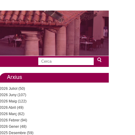
C
F
e
r
Arxius
o
c
2026 Juliol (50)
a
r
2026 Juny (107)
2026 Maig (122)
m
2026 Abril (49)
u
2026 Març (62)
2026 Febrer (94)
l
2026 Gener (48)
2025 Desembre (59)