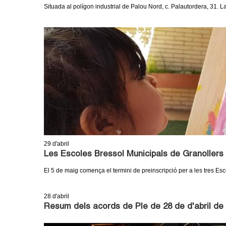
o
Situada al polígon industrial de Palou Nord, c. Palautordera, 31. 
l
l
e
r
s
29
d'abril
Les Escoles Bressol Municipals de Granollers
El 5 de maig comença el termini de preinscripció per a les tres Es
28
d'abril
Resum dels acords de Ple de 28 de d'abril de