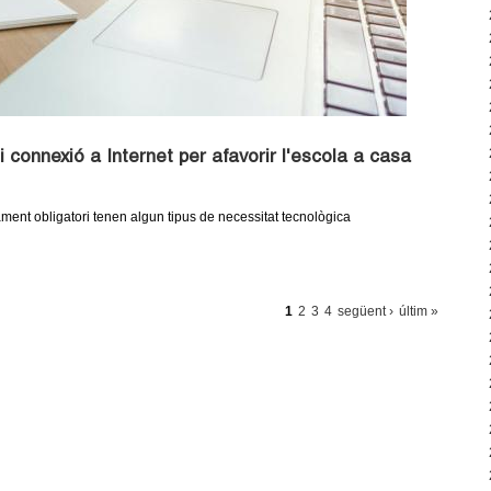
i connexió a Internet per afavorir l'escola a casa
ent obligatori tenen algun tipus de necessitat tecnològica
1
2
3
4
següent ›
últim »