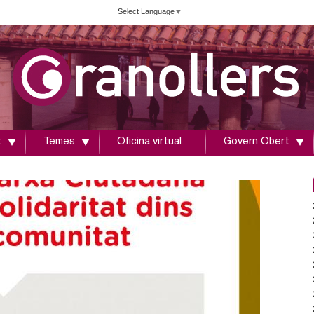
Vés
Select Language
▼
al
contingut
t
Temes
Oficina virtual
Govern Obert