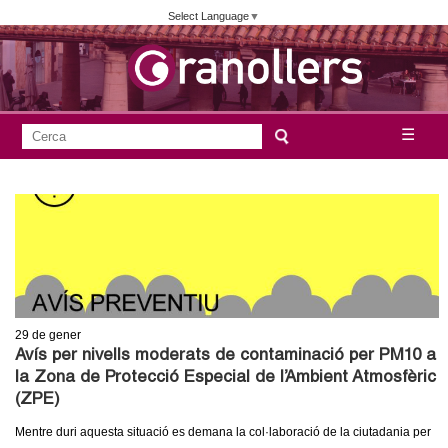
Vés
Select Language
▼
al
contingut
A
C
☰
F
e
j
o
r
c
r
u
a
m
n
u
l
t
a
29
de gener
a
r
Avís per nivells moderats de contaminació per PM10 a
i
la Zona de Protecció Especial de l’Ambient Atmosfèric
m
(ZPE)
d
e
e
Mentre duri aquesta situació es demana la col·laboració de la ciutadania per