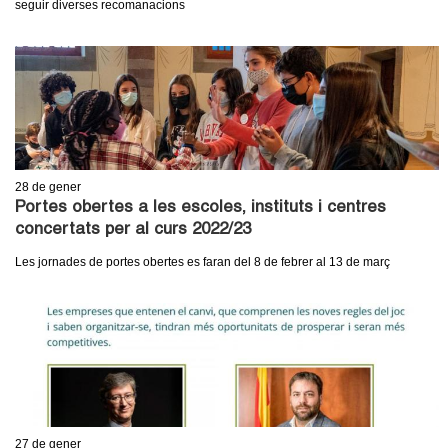
seguir diverses recomanacions
c
n
e
t
r
c
d
a
e
28
de gener
G
Portes obertes a les escoles, instituts i centres
concertats per al curs 2022/23
r
Les jornades de portes obertes es faran del 8 de febrer al 13 de març
a
n
o
l
27
de gener