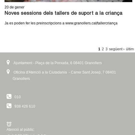
20
de gener
Noves sessions dels tallers de suport a la criança
Ja es poden fer les preinscripcions a www.granollers.cat/tallercriança
P
1
2
3
següent ›
últim
À
Ajuntament - Plaça de la Porxada, 6 08401 Granollers
G
I
Oficina d'Atenció a la Ciutadania - Carrer Sant Josep, 7 08401
Granollers
N
E
010
S
938 426 610
Atenció al públic: