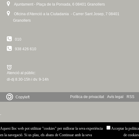
Ajuntament - Plaça de la Porxada, 6 08401 Granollers
G
I
Oficina d'Atenció a la Ciutadania - Carrer Sant Josep, 7 08401
Granollers
N
E
010
S
938 426 610
Atenció al públic:
dl-dj 8.30-15h i dv. 9-14h
Política de privacitat
Avís legal
RSS
Copyleft
-
Aquest lloc web pot utilitzar "cookies" per millorar la seva experiència
Acceptar la política
en la navegació. Si us plau, els abans de Continuar amb la seva
de cookies