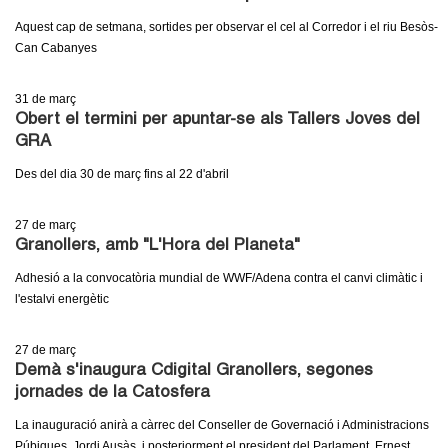
l
Aquest cap de setmana, sortides per observar el cel al Corredor i el riu Besòs-
e
Can Cabanyes
r
31
de març
Obert el termini per apuntar-se als Tallers Joves del
s
GRA
Des del dia 30 de març fins al 22 d'abril
27
de març
Granollers, amb "L'Hora del Planeta"
Adhesió a la convocatòria mundial de WWF/Adena contra el canvi climàtic i
l'estalvi energètic
27
de març
Demà s'inaugura Cdigital Granollers, segones
jornades de la Catosfera
La inauguració anirà a càrrec del Conseller de Governació i Administracions
Púbiques, Jordi Ausàs, i posteriorment el president del Parlament, Ernest