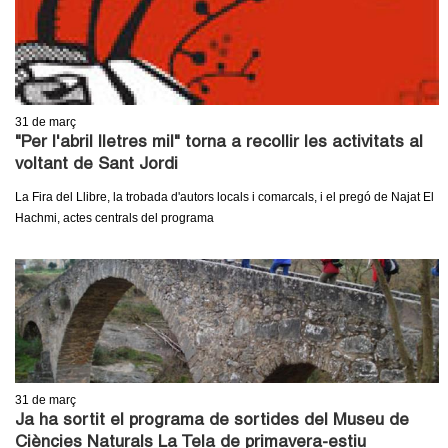
c
n
e
t
r
c
d
31
de març
a
"Per l'abril lletres mil" torna a recollir les activitats al
e
voltant de Sant Jordi
G
La Fira del Llibre, la trobada d'autors locals i comarcals, i el pregó de Najat El
Hachmi, actes centrals del programa
r
a
n
o
31
de març
l
Ja ha sortit el programa de sortides del Museu de
Ciències Naturals La Tela de primavera-estiu