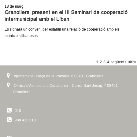
18
de març
Granollers, present en el III Seminari de cooperació
intermunicipal amb el Líban
Es signarà un conveni per establir una relació de cooperació amb els
municipis libanesos.
P
1
2
3
4
següent ›
últim
À
Ajuntament - Plaça de la Porxada, 6 08401 Granollers
G
I
Oficina d'Atenció a la Ciutadania - Carrer Sant Josep, 7 08401
Granollers
N
E
010
S
938 426 610