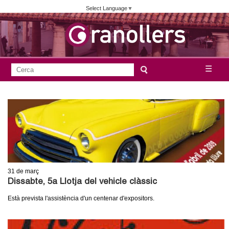
Vés
Select Language
▼
al
contingut
A
C
☰
F
e
j
o
r
c
r
u
a
m
n
u
l
t
a
31
de març
a
r
Dissabte, 5a Llotja del vehicle clàssic
i
m
Està prevista l'assistència d'un centenar d'expositors.
d
e
e