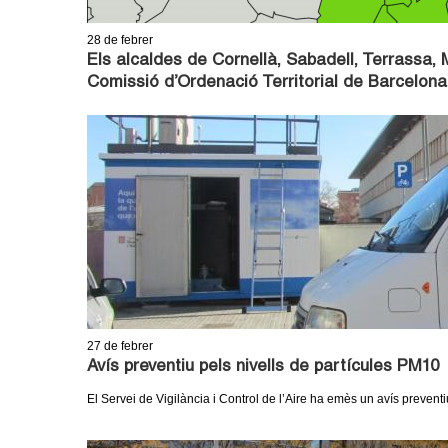
m
28
de febrer
e
Els alcaldes de Cornellà, Sabadell, Terrassa, 
Comissió d’Ordenació Territorial de Barcelona
n
t
d
e
G
r
27
de febrer
a
Avís preventiu pels nivells de partícules PM10
El Servei de Vigilància i Control de l’Aire ha emès un avís preventi
n