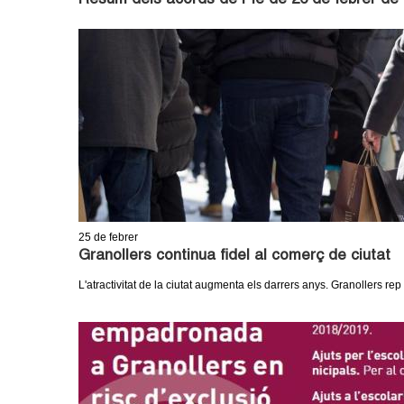
Resum dels acords de Ple de 26 de febrer de
25
de febrer
Granollers continua fidel al comerç de ciutat
L'atractivitat de la ciutat augmenta els darrers anys. Granollers rep