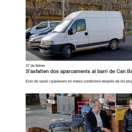
o
l
l
e
r
s
27
de febrer
S'asfalten dos aparcaments al barri de Can B
Eren de sauló i quedaven en males condicions després de les plu