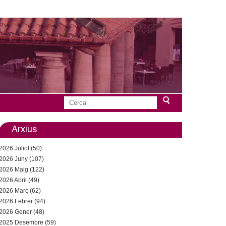
C
F
e
r
Arxius
o
c
2026 Juliol (50)
a
r
2026 Juny (107)
2026 Maig (122)
m
2026 Abril (49)
u
2026 Març (62)
2026 Febrer (94)
l
2026 Gener (48)
2025 Desembre (59)