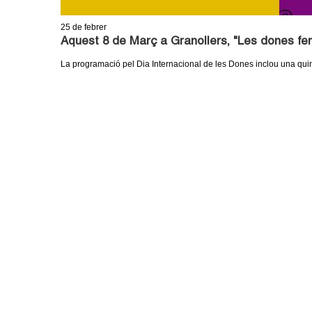
25
de febrer
Aquest 8 de Març a Granollers, "Les dones fem
La programació pel Dia Internacional de les Dones inclou una quinz
P
À
G
I
N
E
S