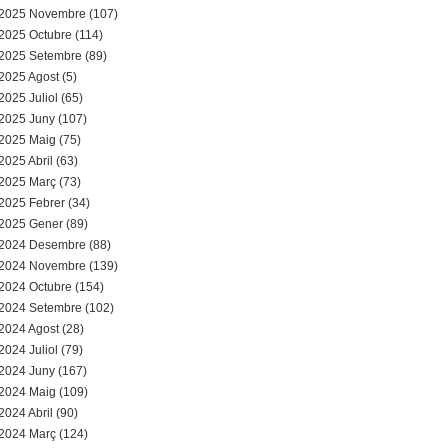
a
2025 Novembre (107)
2025 Octubre (114)
r
2025 Setembre (89)
2025 Agost (5)
i
2025 Juliol (65)
d
2025 Juny (107)
2025 Maig (75)
e
2025 Abril (63)
2025 Març (73)
c
2025 Febrer (34)
2025 Gener (89)
e
2024 Desembre (88)
2024 Novembre (139)
r
2024 Octubre (154)
c
2024 Setembre (102)
2024 Agost (28)
a
2024 Juliol (79)
2024 Juny (167)
2024 Maig (109)
2024 Abril (90)
2024 Març (124)