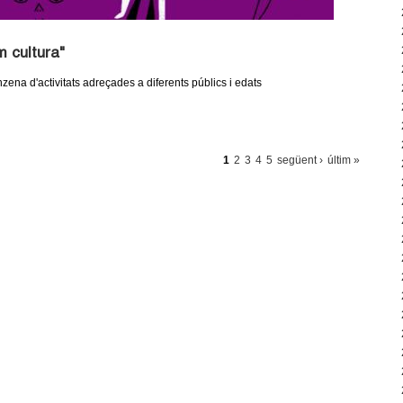
 cultura"
ena d'activitats adreçades a diferents públics i edats
1
2
3
4
5
següent ›
últim »