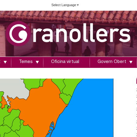
Vés
Select Language
▼
al
contingut
t
Temes
Oficina virtual
Govern Obert