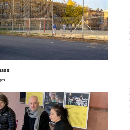
assa
ges