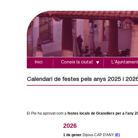
Inici
Coneix la ciutat
L'Ajuntamen
A
j
Calendari de festes pels anys 2025 i 202
u
n
El Ple ha aprovat com a
festes locals de Granollers per a l'any 
t
2026
a
1 de gener
Dijous CAP D'ANY
(E)