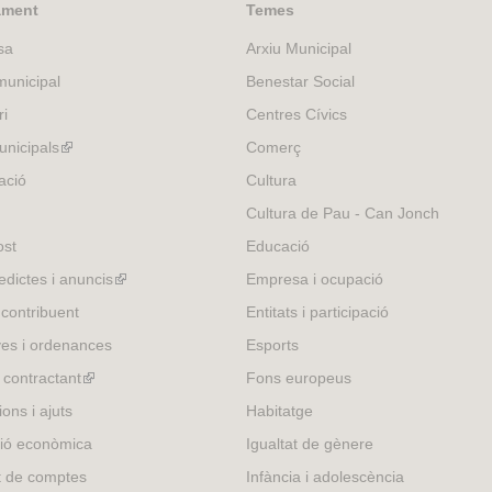
ament
Temes
sa
Arxiu Municipal
unicipal
Benestar Social
ri
Centres Cívics
nicipals
(link
Comerç
is
ació
Cultura
external)
Cultura de Pau - Can Jonch
ost
Educació
edictes i anuncis
(link
Empresa i ocupació
is
 contribuent
Entitats i participació
external)
es i ordenances
Esports
l contractant
(link
Fons europeus
is
ons i ajuts
Habitatge
external)
ió econòmica
Igualtat de gènere
t de comptes
Infància i adolescència