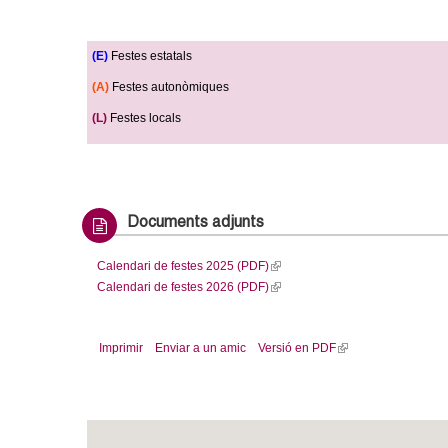
o
l
(E)
Festes estatals
l
(A)
Festes autonòmiques
(L)
Festes locals
e
r
s
Documents adjunts
Calendari de festes 2025 (PDF)
(
Calendari de festes 2026 (PDF)
l
(
i
l
n
i
Imprimir
Enviar a un amic
Versió en PDF
(
k
n
l
i
k
i
s
i
n
e
s
k
x
e