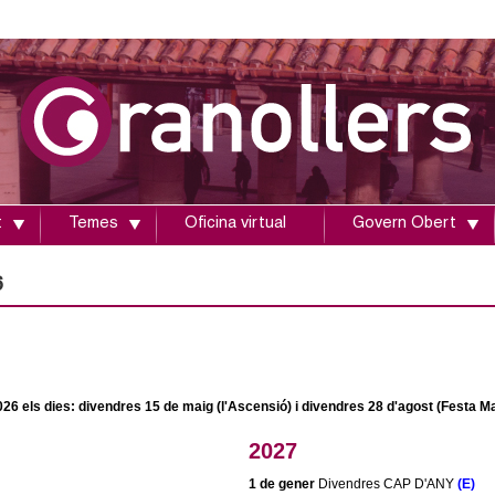
Vés
al
contingut
t
Temes
Oficina virtual
Govern Obert
6
2026 els dies: divendres 15 de maig (l'Ascensió) i divendres 28 d'agost (Festa Ma
2027
1 de gener
Divendres CAP D'ANY
(E)