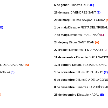
6 de gener
Dimecres REIS
(E)
26 de març
DIVENDRES SANT
(E)
29 de març
Dilluns PASQUA FLORIDA
(
(E)
1 de maig
Dissabte FESTA DEL TREBA
7 de maig
Divendres L'ASCENSIÓ
(L)
24 de juny
Dijous SANT JOAN
(A)
27 d’agost
Divendres FESTA MAJOR
(L)
11 de setembre
Dissabte DIADA NACI
AL DE CATALUNYA
(A)
12 d'octubre
Dimarts FESTA NACIONA
ESPANYA
(E)
1 de novembre
Dilluns TOTS SANTS
(E)
6 de desembre
Dilluns DIA DE LA CON
8 de desembre
Dimecres LA PURÍSSIM
)
25 de desembre
Dissabte NADAL
(E)