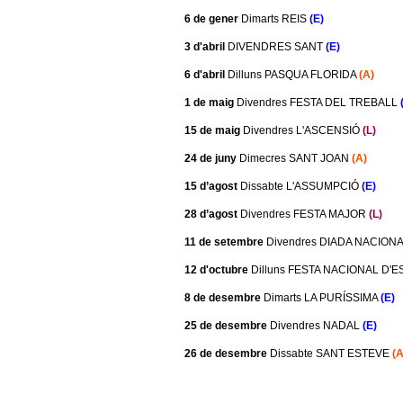
m
6 de gener
Dimarts REIS
(E)
3 d'abril
DIVENDRES SANT
(E)
e
6 d'abril
Dilluns PASQUA FLORIDA
(A)
n
1 de maig
Divendres FESTA DEL TREBALL
t
15 de maig
Divendres L'ASCENSIÓ
(L)
24 de juny
Dimecres SANT JOAN
(A)
d
15 d’agost
Dissabte L'ASSUMPCIÓ
(E)
e
28 d’agost
Divendres FESTA MAJOR
(L)
11 de setembre
Divendres DIADA NACION
G
12 d'octubre
Dilluns FESTA NACIONAL D'
r
8 de desembre
Dimarts LA PURÍSSIMA
(E)
a
25 de desembre
Divendres NADAL
(E)
26 de desembre
Dissabte SANT ESTEVE
(A
n