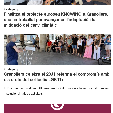
l
29
de juny
e
Finalitza el projecte europeu KNOWING a Granollers,
que ha treballat per avançar en l'adaptació i la
r
mitigació del canvi climàtic
s
28
de juny
Granollers celebra el 28J i referma el compromís amb
els drets del col·lectiu LGBTI+
El Dia internacional per l’Alliberament LGBTI+ inclourà la lectura del manifest
institucional i altres activitats