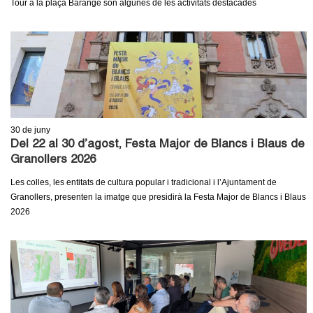
Tour a la plaça Barangé són algunes de les activitats destacades
c
n
e
t
r
c
d
a
e
30
de juny
G
Del 22 al 30 d’agost, Festa Major de Blancs i Blaus de
Granollers 2026
r
Les colles, les entitats de cultura popular i tradicional i l’Ajuntament de
a
Granollers, presenten la imatge que presidirà la Festa Major de Blancs i Blaus
2026
n
o
l