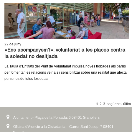
22
de juny
«Ens acompanyem?»: voluntariat a les places contra
la soledat no desitjada
La Taula d’Entitats del Punt de Voluntariat impulsa noves trobades als barris
per fomentar les relacions veïnals i sensibilitzar sobre una realitat que afecta
persones de totes les edats
P
1
2
3
següent ›
últim
À
Ajuntament - Plaça de la Porxada, 6 08401 Granollers
G
I
Oficina d'Atenció a la Ciutadania - Carrer Sant Josep, 7 08401