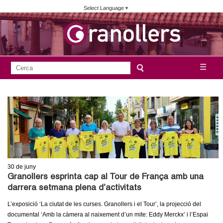
Vés
Select Language
▼
al
contingut
A
C
☰
F
e
j
o
r
c
r
u
a
m
n
u
l
t
a
30
de juny
a
r
Granollers esprinta cap al Tour de França amb una
i
darrera setmana plena d’activitats
m
d
L’exposició ‘La ciutat de les curses. Granollers i el Tour’, la projecció del
e
e
documental ‘Amb la càmera al naixement d’un mite: Eddy Merckx’ i l’Espai