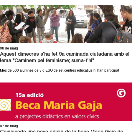
c
n
e
t
r
c
d
a
e
08
de maig
Aquest dimecres s'ha fet 9a caminada ciutadana amb el
G
lema "Caminem pel feminisme; suma-t’hi"
r
Més de 500 alumnes de 3 d’ESO de set centres educatius hi han participat
a
n
o
l
07
de maig