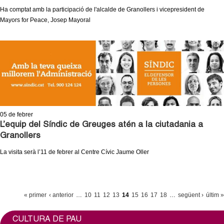
Ha comptat amb la participació de l'alcalde de Granollers i vicepresident de
Mayors for Peace, Josep Mayoral
05
de febrer
L’equip del Síndic de Greuges atén a la ciutadania a
Granollers
La visita serà l’11 de febrer al Centre Cívic Jaume Oller
P
« primer
‹ anterior
…
10
11
12
13
14
15
16
17
18
…
següent ›
últim »
À
G
CULTURA DE PAU