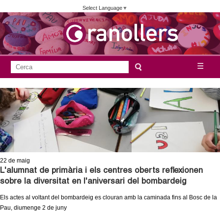
Vés
Select Language
▼
al
contingut
A
C
☰
F
e
j
o
r
c
r
u
a
m
n
u
l
t
a
22
de maig
a
r
L'alumnat de primària i els centres oberts reflexionen
sobre la diversitat en l'aniversari del bombardeig
i
m
Els actes al voltant del bombardeig es clouran amb la caminada fins al Bosc de la
d
Pau, diumenge 2 de juny
e
e