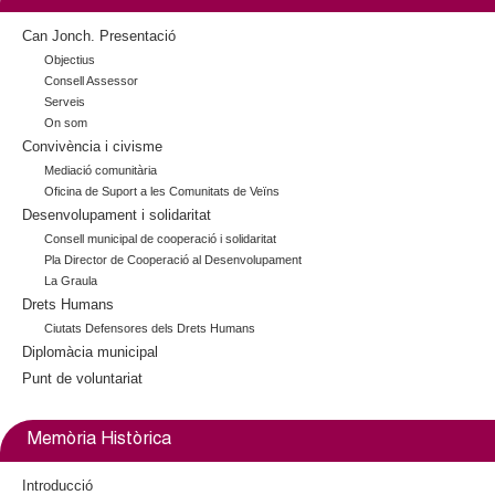
I
Can Jonch. Presentació
N
Objectius
Consell Assessor
E
Serveis
S
On som
Convivència i civisme
Mediació comunitària
Oficina de Suport a les Comunitats de Veïns
Desenvolupament i solidaritat
Consell municipal de cooperació i solidaritat
Pla Director de Cooperació al Desenvolupament
La Graula
Drets Humans
Ciutats Defensores dels Drets Humans
Diplomàcia municipal
Punt de voluntariat
Memòria Històrica
Introducció