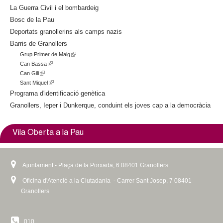
La Guerra Civil i el bombardeig
Bosc de la Pau
Deportats granollerins als camps nazis
Barris de Granollers
Grup Primer de Maig
(
Can Bassa
(
l
Can Gili
(
l
i
Sant Miquel
l
i
(
n
i
n
l
k
Programa d'identificació genètica
n
k
i
i
Granollers, Ieper i Dunkerque, conduint els joves cap a la democràcia
k
i
n
s
i
s
k
e
s
e
i
x
Vila Oberta a la Pau
e
x
s
t
x
t
e
e
t
e
x
r
Ajuntament - Plaça de la Porxada, 6 08401 Granollers
e
r
t
n
r
n
e
a
Oficina d'Atenció a la Ciutadania - Carrer Sant Josep, 7 08401
n
a
r
l
Granollers
a
l
n
)
l
)
a
)
l
010