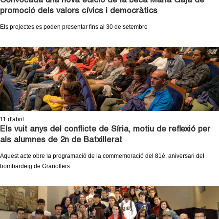
Convocada una nova edició de la beca Maria Gaja de
l
promoció dels valors cívics i democràtics
e
Els projectes es poden presentar fins al 30 de setembre
r
s
11
d'abril
Els vuit anys del conflicte de Síria, motiu de reflexió per
als alumnes de 2n de Batxillerat
Aquest acte obre la programació de la commemoració del 81è. aniversari del
bombardeig de Granollers