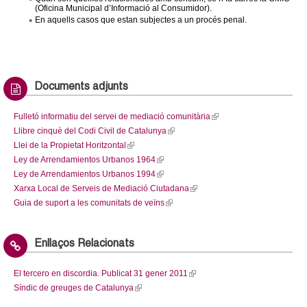
(Oficina Municipal d’Informació al Consumidor).
En aquells casos que estan subjectes a un procés penal.
Documents adjunts
Fulletó informatiu del servei de mediació comunitària
(
Llibre cinquè del Codi Civil de Catalunya
(
l
Llei de la Propietat Horitzontal
(
l
i
Ley de Arrendamientos Urbanos 1964
l
(
i
n
Ley de Arrendamientos Urbanos 1994
i
l
(
n
k
Xarxa Local de Serveis de Mediació Ciutadana
n
i
l
k
(
i
Guia de suport a les comunitats de veïns
k
n
i
(
i
l
s
i
k
n
l
s
i
e
s
i
k
i
e
n
x
Enllaços Relacionats
e
s
i
n
x
k
t
x
e
s
k
t
i
e
El tercero en discordia. Publicat 31 gener 2011
(
t
x
e
i
e
s
r
Síndic de greuges de Catalunya
(
l
e
t
x
s
r
e
n
l
i
r
e
t
e
n
x
a