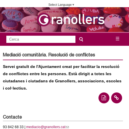
Vés
Select Language
▼
al
contingut
A
C
☰
F
e
j
o
r
Mediació comunitària. Resolució de conflictes
c
r
u
a
Servei gratuït de l'Ajuntament creat per facilitar la resolució
m
n
de conflictes entre les persones. Està dirigit a totes les
u
ciutadanes i ciutadans de Granollers, associacions, escoles
l
t
i col·lectius.
a
a
r
i
m
d
Contacte
e
e
93 842 68 33 |
mediacio@granollers.cat
(