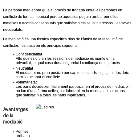
l
La persona mediadora guia el procés de trobada entre les persones en
e
conflicte de forma imparcial perquè aquestes puguin arribar per elles
mateixes a acords consensuats que satisfacin els seus interessos i les seves
r
necessitats.
La mediació és una tècnica específica dins de l’àmbit de la resolució de
s
conflictes i es basa en els principis següents:
Confidencialitat
Allò que es diu en les sessions de mediació es manté en la
privacitat, la qual cosa dóna seguretat i confiança en el procés.
Neutralitat
El mediador no pren posició per cap de les parts, ni jutja ni decideix
com solucionar el conflicte.
Voluntarietat
Les parts decideixen lliurement participar en el procés de mediació i
ho fan d’una forma activa, col·laborant en la recerca de solucions
que satisfacin a totes les parts implicades.
Avantatges
de la
mediació
Permet
arribar a