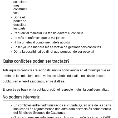
solucions
més
constructi
ves
Dóna el
poder de
decisió a
les parts
Redueix el malestar i la tensió davant el conflicte
És més econòmica que la via judicial
Hi ha un elevat compliment dels acords
Ensenya una manera més efectiva de gestionar els conflictes
Dóna la possibilitat de dir el que penses i de ser escoltat
Quins conflictes poden ser tractats?
Tots aquells conflictes relacionats amb la convivència en el municipi que es
donin en les relacions entre veïns, en l’àmbit educatiu, en l’ús de l’espai
públic, i en el teixit associatiu, entre d'altres.
El procés es basa en la col·laboració, el respecte mutu i la confidencialitat.
No podem intervenir...
En conflictes entre l’administració i el ciutadà. Quan una de les parts
implicades és l'Ajuntament o una altra administració és competència
del Síndic de Greuges de Catalunya.
Quan són queixes relacionades amb consum, se’n fa càrrec la OMIC