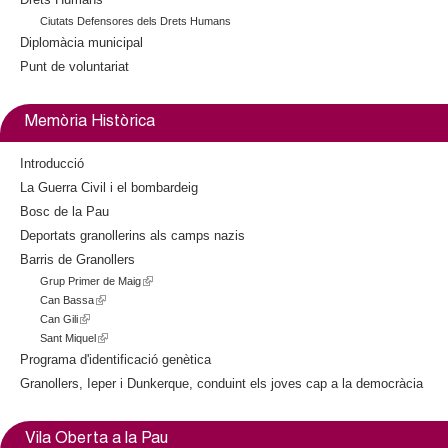
Ciutats Defensores dels Drets Humans
Diplomàcia municipal
Punt de voluntariat
Memòria Històrica
Introducció
La Guerra Civil i el bombardeig
Bosc de la Pau
Deportats granollerins als camps nazis
Barris de Granollers
Grup Primer de Maig
(
Can Bassa
(
l
Can Gili
(
l
i
Sant Miquel
l
i
(
n
i
n
l
k
Programa d'identificació genètica
n
k
i
i
Granollers, Ieper i Dunkerque, conduint els joves cap a la democràcia
k
i
n
s
i
s
k
e
s
e
i
x
Vila Oberta a la Pau