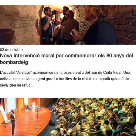
c
n
e
t
r
c
d
a
e
03
de octubre
Nova intervenció mural per commemorar els 80 anys del
G
bombardeig
r
L'activitat "A refugi!" acompanyarà el procés creatiu del mur de Cinta Vidal. Una
activitat que convida a gent gran i a famílies de la ciutat a compartir quina és la
a
seva idea de refugi.
n
o
l