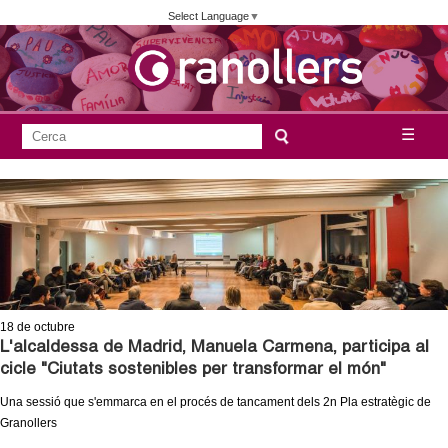
Vés
Select Language
▼
al
contingut
A
C
☰
F
e
j
o
r
c
r
u
a
m
n
u
l
t
a
18
de octubre
a
r
L'alcaldessa de Madrid, Manuela Carmena, participa al
cicle "Ciutats sostenibles per transformar el món"
i
m
Una sessió que s'emmarca en el procés de tancament dels 2n Pla estratègic de
d
Granollers
e
e