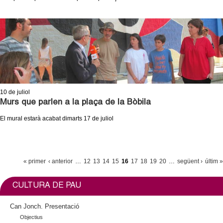
10
de juliol
Murs que parlen a la plaça de la Bòbila
El mural estarà acabat dimarts 17 de juliol
P
« primer
‹ anterior
…
12
13
14
15
16
17
18
19
20
…
següent ›
últim »
À
G
CULTURA DE PAU
I
Can Jonch. Presentació
N
Objectius