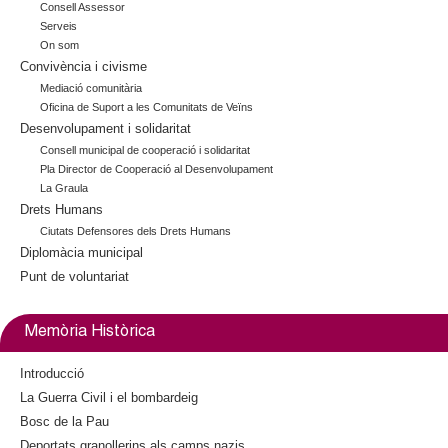
Consell Assessor
E
Serveis
S
On som
Convivència i civisme
Mediació comunitària
Oficina de Suport a les Comunitats de Veïns
Desenvolupament i solidaritat
Consell municipal de cooperació i solidaritat
Pla Director de Cooperació al Desenvolupament
La Graula
Drets Humans
Ciutats Defensores dels Drets Humans
Diplomàcia municipal
Punt de voluntariat
Memòria Històrica
Introducció
La Guerra Civil i el bombardeig
Bosc de la Pau
Deportats granollerins als camps nazis