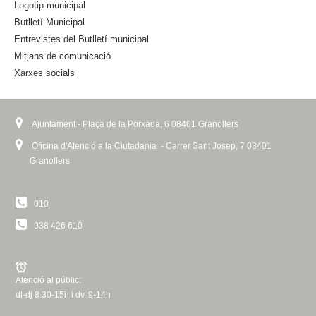
Logotip municipal
e
Butlletí Municipal
r
n
Entrevistes del Butlletí municipal
a
Mitjans de comunicació
l
Xarxes socials
)
Ajuntament - Plaça de la Porxada, 6 08401 Granollers
Oficina d'Atenció a la Ciutadania - Carrer Sant Josep, 7 08401
Granollers
010
938 426 610
Atenció al públic:
dl-dj 8.30-15h i dv. 9-14h