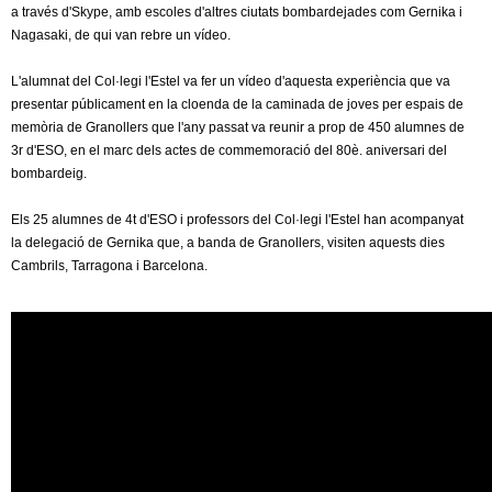
l
a través d'Skype, amb escoles d'altres ciutats bombardejades com Gernika i
Nagasaki, de qui van rebre un vídeo.
e
L'alumnat del Col·legi l'Estel va fer un vídeo d'aquesta experiència que va
r
presentar públicament en la cloenda de la caminada de joves per espais de
memòria de Granollers que l'any passat va reunir a prop de 450 alumnes de
s
3r d'ESO, en el marc dels actes de commemoració del 80è. aniversari del
bombardeig.
Els 25 alumnes de 4t d'ESO i professors del Col·legi l'Estel han acompanyat
la delegació de Gernika que, a banda de Granollers, visiten aquests dies
Cambrils, Tarragona i Barcelona.