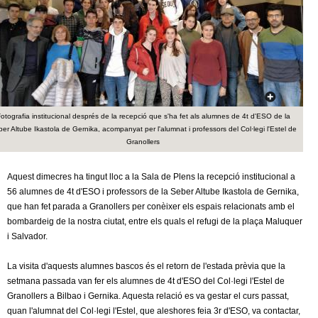
c
n
e
t
r
c
d
a
e
otografia institucional després de la recepció que s'ha fet als alumnes de 4t d'ESO de la
er Altube Ikastola de Gernika, acompanyat per l'alumnat i professors del Col·legi l'Estel de
G
Granollers
r
Aquest dimecres ha tingut lloc a la Sala de Plens la recepció institucional a
56 alumnes de 4t d'ESO i professors de la Seber Altube Ikastola de Gernika,
a
que han fet parada a Granollers per conèixer els espais relacionats amb el
bombardeig de la nostra ciutat, entre els quals el refugi de la plaça Maluquer
n
i Salvador.
o
La visita d'aquests alumnes bascos és el retorn de l'estada prèvia que la
setmana passada van fer els alumnes de 4t d'ESO del Col·legi l'Estel de
l
Granollers a Bilbao i Gernika. Aquesta relació es va gestar el curs passat,
quan l'alumnat del Col·legi l'Estel, que aleshores feia 3r d'ESO, va contactar,