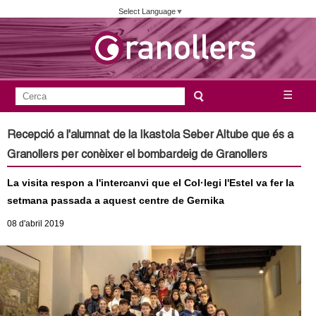
Vés
Select Language
▼
al
contingut
A
C
☰
F
e
j
o
r
Recepció a l'alumnat de la Ikastola Seber Altube que és a
c
r
u
Granollers per conèixer el bombardeig de Granollers
a
m
n
La visita respon a l'intercanvi que el Col·legi l'Estel va fer la
u
setmana passada a aquest centre de Gernika
l
t
08
d'abril
2019
a
a
r
i
m
d
e
e