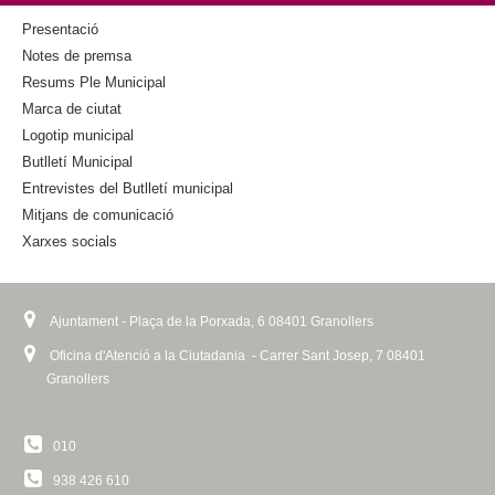
k
k
i
Presentació
s
Notes de premsa
e
Resums Ple Municipal
x
Marca de ciutat
t
Logotip municipal
e
Butlletí Municipal
r
n
Entrevistes del Butlletí municipal
a
Mitjans de comunicació
l
Xarxes socials
)
Ajuntament - Plaça de la Porxada, 6 08401 Granollers
Oficina d'Atenció a la Ciutadania - Carrer Sant Josep, 7 08401
Granollers
010
938 426 610