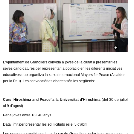
c
n
e
t
r
c
d
a
e
G
L'Ajuntament de Granollers convida a joves de la ciutat a presentar les
seves candidatures per representar la població en les diferents iniciatives
r
educatives que organitza la xarxa internacional Mayors for Peace (Alcaldes
per la Pau). Les convocatòries obertes són les següents:
a
n
Curs ‘Hiroshima and Peace’ a la Universitat d’Hiroshima
(del 30 de juliol
al 9 d’agost)
o
Per a joves entre 18 i 40 anys
l
Data límit per presentar les sol·licituds és el 5 d'abril
Les persones candidates han de ser de Granollers, estar interessades en la