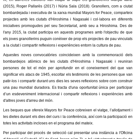
(2015), Roger Pallarès (2017) i Núria Sala (2018). Granollers, com a ciutat
bombardejada i executiva de la xarxa mundial Mayors for Peace, comparteix
projectes amb les ciutats d'Hiroshima i Nagasaki i col·labora en diferents
iniciatives promogudes pel seu Secretariat, amb seu a Hiroshima. Des de
l'any 2015, la ciutat participa en aquests programes amb l'objectiu de que
els joves granollerins puguin conèixer de prop els projectes de pau vinculats
a la ciutat i compartir reflexions i experiències entorn la cultura de pau.
Aquestes noves convocatòries coincideixen amb la commemoració dels
bombardejos atòmics de les ciutats d'Hiroshima i Nagasaki i reuniran
persones de tot el món per aprofundir en el coneixement del que van
significar els atacs de 1945, escoltar els testimonis de les persones que van
patir-los i compartir durant uns dies les seves reflexions sobre com construir
una pau mundial duradora. Es tracta d'una oportunitat única per participar
d’un esdeveniment internacional i compartir reflexions i experiències amb
d'altres joves d'arreu del món.
Les beques que ofereix Mayors for Peace cobreixen el viatge, l’allotjament i
les dietes durant els dies del curs i la conferència, així com la participació en
totes les activitats incloses en el programa del mateix.
Per participar del procés de selecció cal presentar una instància a l'Oficina