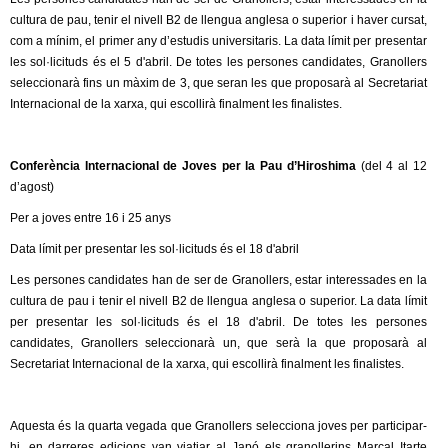
l
cultura de pau, tenir el nivell B2 de llengua anglesa o superior i haver cursat,
com a mínim, el primer any d’estudis universitaris. La data límit per presentar
e
les sol·licituds és el 5 d'abril. De totes les persones candidates, Granollers
seleccionarà fins un màxim de 3, que seran les que proposarà al Secretariat
r
Internacional de la xarxa, qui escollirà finalment les finalistes.
s
Conferència Internacional de Joves per la Pau d’Hiroshima
(del 4 al 12
d’agost)
Per a joves entre 16 i 25 anys
Data límit per presentar les sol·licituds és el 18 d'abril
Les persones candidates han de ser de Granollers, estar interessades en la
cultura de pau i tenir el nivell B2 de llengua anglesa o superior. La data límit
per presentar les sol·licituds és el 18 d'abril. De totes les persones
candidates, Granollers seleccionarà un, que serà la que proposarà al
Secretariat Internacional de la xarxa, qui escollirà finalment les finalistes.
Aquesta és la quarta vegada que Granollers selecciona joves per participar-
hi, en darreres edicions van viatjar al Japó els granollerins Marçal Itarte