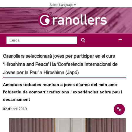
Vés
Select Language
▼
al
contingut
A
C
☰
F
e
j
o
r
Granollers seleccionarà joves per participar en el curs
c
r
u
‘Hiroshima and Peace’ i la ‘Conferència Internacional de
a
m
Joves per la Pau’ a Hiroshima (Japó)
n
u
Ambdues trobades reuniran a joves d'arreu del món amb
l
t
l'objectiu de compartir reflexions i experiències sobre pau i
a
desarmament
a
r
02
d'abril
2019
i
m
d
e
e