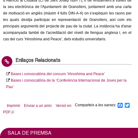
d’Atenció al Ciutadà (C/ de Sant Josep núm 7), o bé virtualment a través de
la seu electrònica de l'Ajuntament de Granollers, juntament amb una carta
de motivació en anglès (màxim 4 fulls DIN-A-4) on s’expliquin les raons per
les quals desitja participar en representació de Granollers, així com els
principals arguments del projecte de pau de la ciutat. La instància ha d'anar
acompanyada també de l'acreditació del nivell de llengua anglesa i, en el
cas del curs ‘Hiroshima and Peace’, dels estudis universitaris.
Enllaços Relacionats
Bases i convocatòria del concurs ‘Hiroshima and Peace’
Bases i convocatòria de la ‘Conferència Internacional de Joves per la
Pau’
Comparteix a les xarxes:
F
T
Imprimir
Enviar a un amic
Versió en
a
w
PDF
(
c
i
l
e
t
b
t
i
o
e
n
SALA DE PREMSA
o
r