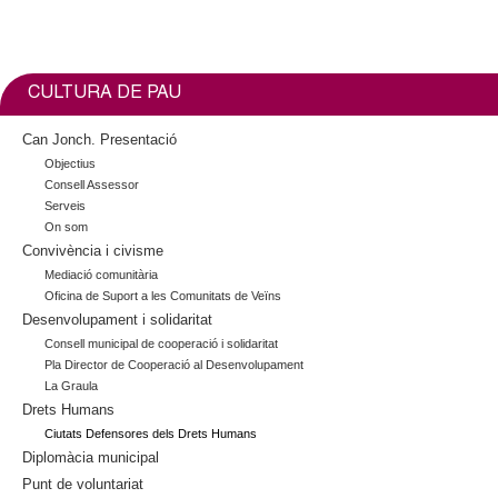
l
k
i
i
n
s
k
e
CULTURA DE PAU
i
x
s
t
Can Jonch. Presentació
e
e
Objectius
x
r
Consell Assessor
t
n
Serveis
e
On som
a
Convivència i civisme
r
l
n
Mediació comunitària
)
Oficina de Suport a les Comunitats de Veïns
a
Desenvolupament i solidaritat
l
)
Consell municipal de cooperació i solidaritat
Pla Director de Cooperació al Desenvolupament
La Graula
Drets Humans
Ciutats Defensores dels Drets Humans
Diplomàcia municipal
Punt de voluntariat