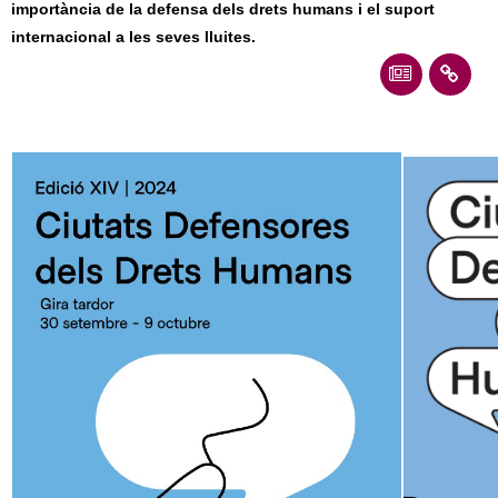
importància de la defensa dels drets humans i el suport
c
n
internacional a les seves lluites.
e
t
r
c
d
a
e
G
r
a
n
o
l