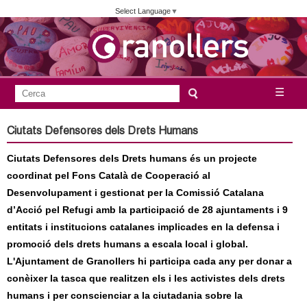
Vés
Select Language
▼
al
contingut
A
C
☰
F
e
j
o
r
Ciutats Defensores dels Drets Humans
c
r
u
a
Ciutats Defensores dels Drets humans és un projecte
m
n
coordinat pel Fons Català de Cooperació al
u
Desenvolupament i gestionat per la Comissió Catalana
l
t
d’Acció pel Refugi amb la participació de 28 ajuntaments i 9
a
entitats i institucions catalanes implicades en la defensa i
a
r
promoció dels drets humans a escala local i global.
i
L'Ajuntament de Granollers hi participa cada any per donar a
m
d
conèixer la tasca que realitzen els i les activistes dels drets
e
humans i per conscienciar a la ciutadania sobre la
e