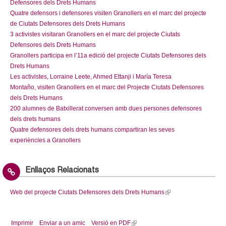
Defensores dels Drets Humans
Quatre defensors i defensores visiten Granollers en el marc del projecte
de Ciutats Defensores dels Drets Humans
3 activistes visitaran Granollers en el marc del projecte Ciutats
Defensores dels Drets Humans
Granollers participa en l’11a edició del projecte Ciutats Defensores dels
Drets Humans
Les activistes, Lorraine Leete, Ahmed Ettanji i María Teresa
Montaño, visiten Granollers en el marc del Projecte Ciutats Defensores
dels Drets Humans
200 alumnes de Batxillerat conversen amb dues persones defensores
dels drets humans
Quatre defensores dels drets humans compartiran les seves
experiències a Granollers
Enllaços Relacionats
Web del projecte Ciutats Defensores dels Drets Humans
(
l
i
Imprimir
Enviar a un amic
Versió en PDF
(
n