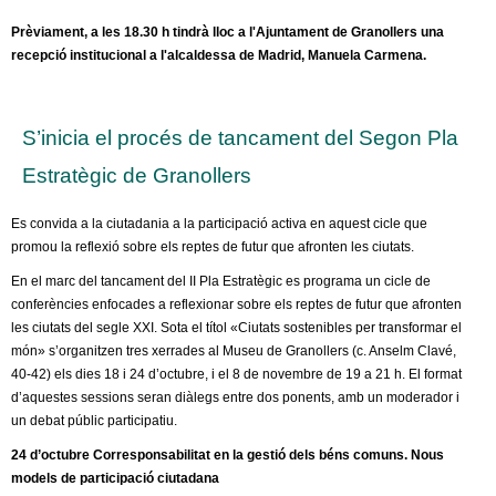
l
Prèviament, a les 18.30 h tindrà lloc a l'Ajuntament de Granollers una
e
recepció institucional a l'alcaldessa de Madrid, Manuela Carmena.
r
S’inicia el procés de tancament del Segon Pla
s
Estratègic de Granollers
Es convida a la ciutadania a la participació activa en aquest cicle que
promou la reflexió sobre els reptes de futur que afronten les ciutats.
En el marc del tancament del II Pla Estratègic es programa un cicle de
conferències enfocades a reflexionar sobre els reptes de futur que afronten
les ciutats del segle XXI. Sota el títol «Ciutats sostenibles per transformar el
món» s’organitzen tres xerrades al Museu de Granollers (c. Anselm Clavé,
40-42) els dies 18 i 24 d’octubre, i el 8 de novembre de 19 a 21 h. El format
d’aquestes sessions seran diàlegs entre dos ponents, amb un moderador i
un debat públic participatiu.
24 d’octubre Corresponsabilitat en la gestió dels béns comuns. Nous
models de participació ciutadana