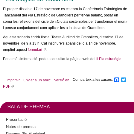
El proper dissabte 17 de novembre es celebra la Conferència Estratègica de
Tancament del Pla Estratègic de Granollers per fer-ne balanç, posar en
comú les reflexions del cicle de «Ciutats sostenibles per transformar el món»
i pensar conjuntament com aplicar-les a la ciutat de Granollers.
Aquesta trobada tindrà lloc al Teatre Auditori de Granollers, dissabte 17 de
novembre, de 9 a 13 h. Cal inscriure’s abans del dia 14 de novembre,
omplint aquest
formulari
(
.
l
Per a més informació, podeu consultar la pàgina web del
II Pla estratègic
.
i
n
k
Comparteix a les xarxes:
F
T
Imprimir
Enviar a un amic
Versió en
i
a
w
PDF
(
s
c
i
l
e
e
t
b
t
i
x
o
e
n
t
SALA DE PREMSA
o
r
k
e
k
i
r
Presentació
s
n
Notes de premsa
e
a
Resums Ple Municipal