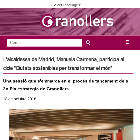
Vés
Select Language
▼
al
contingut
A
C
☰
F
e
j
o
r
L'alcaldessa de Madrid, Manuela Carmena, participa al
c
r
u
cicle "Ciutats sostenibles per transformar el món"
a
m
n
Una sessió que s'emmarca en el procés de tancament dels
u
2n Pla estratègic de Granollers
l
t
18
de octubre
2018
a
a
r
i
m
d
e
e