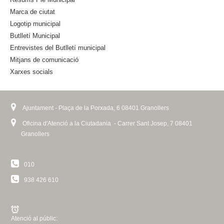
x
l
Marca de ciutat
t
)
Logotip municipal
e
Butlletí Municipal
r
n
Entrevistes del Butlletí municipal
a
Mitjans de comunicació
l
Xarxes socials
)
Ajuntament - Plaça de la Porxada, 6 08401 Granollers
Oficina d'Atenció a la Ciutadania - Carrer Sant Josep, 7 08401
Granollers
010
938 426 610
Atenció al públic: