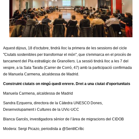
c
n
e
t
r
c
d
a
e
Aquest dijous, 18 d'octubre, tindrà lloc la primera de les sessions del cicle
"Ciutats sostenibles per transformar el món", que s'emmarca en el procés de
G
tancament del Pla estratègic de Granollers. La sessió tindrà lloc a les 7 del
vespre, a la Sala Tarafa (Carrer de Corró, 47) amb la participació confirmada
r
de Manuela Carmena, alcaldessa de Madrid.
Construint ciutats on ningú quedi enrere. Dret a una ciutat d’oportunitats
a
Manuela Carmena, alcaldessa de Madrid
n
Sandra Ezquerra, directora de la Càtedra UNESCO Dones,
Desenvolupament i Cultures de la UVic-UCC
o
Blanca Garcés, investigadora sènior de l’àrea de migracions del CIDOB
l
Modera: Sergi Picazo, periodista a @SentitCrític