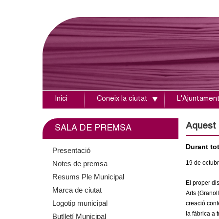
Inici
Coneix la ciutat
L'Ajuntamen
A
j
Aquest 
SALA DE PREMSA
u
Durant tot
Presentació
Notes de premsa
19
de octub
n
Resums Ple Municipal
El proper di
t
Marca de ciutat
Arts (Granoll
Logotip municipal
creació cont
a
la fàbrica a 
Butlletí Municipal