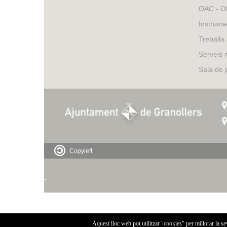
OAC - Of
Instrume
Treballa
Serveis 
Sala de
Copyleft
-
Aquest lloc web pot utilitzar "cookies" per millorar la s