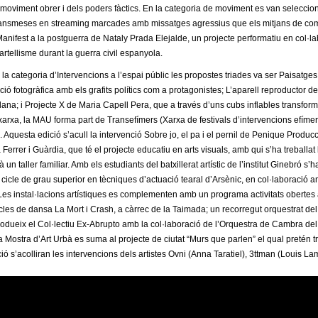
 moviment obrer i dels poders fàctics. En la categoria de moviment es van selecci
ansmeses en streaming marcades amb missatges agressius que els mitjans de comun
Manifest a la postguerra de Nataly Prada Elejalde, un projecte performatiu en col·l
artellisme durant la guerra civil espanyola.
n la categoria d’Intervencions a l’espai públic les propostes triades va ser Paisatg
ció fotogràfica amb els grafits polítics com a protagonistes; L’aparell reproductor 
na; i Projecte X de Maria Capell Pera, que a través d’uns cubs inflables transform
 xarxa, la MAU forma part de Transefímers (Xarxa de festivals d’intervencions efímer
 Aquesta edició s’acull la intervenció Sobre jo, el pa i el pernil de Penique Produccio
Ferrer i Guàrdia, que té el projecte educatiu en arts visuals, amb qui s’ha treballat 
 un taller familiar. Amb els estudiants del batxillerat artístic de l’institut Ginebró s
cicle de grau superior en tècniques d’actuació tearal d’Arsènic, en col·laboració amb
 Les instal·lacions artístiques es complementen amb un programa activitats obertes
les de dansa La Mort i Crash, a càrrec de la Taimada; un recorregut orquestrat de
produeix el Col·lectiu Ex-Abrupto amb la col·laboració de l’Orquestra de Cambra del 
a Mostra d’Art Urbà es suma al projecte de ciutat “Murs que parlen” el qual pretén tr
ió s’acolliran les intervencions dels artistes Ovni (Anna Taratiel), 3ttman (Louis 