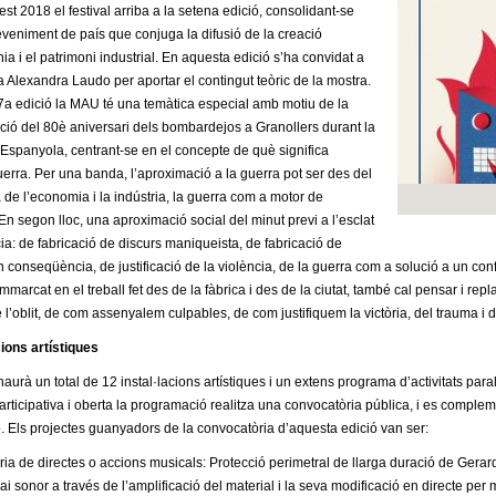
st 2018 el festival arriba a la setena edició, consolidant-se
eniment de país que conjuga la difusió de la creació
a i el patrimoni industrial. En aquesta edició s’ha convidat a
a Alexandra Laudo per aportar el contingut teòric de la mostra.
a edició la MAU té una temàtica especial amb motiu de la
ó del 80è aniversari dels bombardejos a Granollers durant la
 Espanyola, centrant-se en el concepte de què significa
guerra. Per una banda, l’aproximació a la guerra pot ser des del
a de l’economia i la indústria, la guerra com a motor de
En segon lloc, una aproximació social del minut previ a l’esclat
cia: de fabricació de discurs maniqueista, de fabricació de
n conseqüència, de justificació de la violència, de la guerra com a solució a un confl
marcat en el treball fet des de la fàbrica i des de la ciutat, també cal pensar i rep
 l’oblit, de com assenyalem culpables, de com justifiquem la victòria, del trauma i d
cions artístiques
urà un total de 12 instal·lacions artístiques i un extens programa d’activitats paral
rticipativa i oberta la programació realitza una convocatòria pública, i es complement
 Els projectes guanyadors de la convocatòria d’aquesta edició van ser:
ria de directes o accions musicals: Protecció perimetral de llarga duració de Gerard
i sonor a través de l’amplificació del material i la seva modificació en directe per m