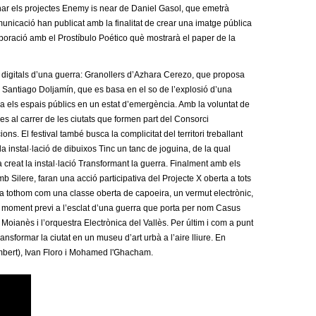
onar els projectes Enemy is near de Daniel Gasol, que emetrà
icació han publicat amb la finalitat de crear una imatge pública
aboració amb el Prostíbulo Poético què mostrarà el paper de la
es digitals d’una guerra: Granollers d’Azhara Cerezo, que proposa
de Santiago Doljamín, que es basa en el so de l’explosió d’una
a els espais públics en un estat d’emergència. Amb la voluntat de
es al carrer de les ciutats que formen part del Consorci
ns. El festival també busca la complicitat del territori treballant
la instal·lació de dibuixos Tinc un tanc de joguina, de la qual
’ha creat la instal·lació Transformant la guerra. Finalment amb els
 Silere, faran una acció participativa del Projecte X oberta a tots
 a tothom com una classe oberta de capoeira, un vermut electrònic,
l moment previ a l’esclat d’una guerra que porta per nom Casus
Moianès i l’orquestra Electrònica del Vallès. Per últim i com a punt
ansformar la ciutat en un museu d’art urbà a l’aire lliure. En
Lambert), Ivan Floro i Mohamed l'Ghacham.