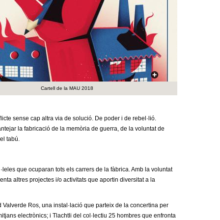
a
r
i
d
e
Cartell de la MAU 2018
c
e
icte sense cap altra via de solució. De poder i de rebel·lió.
lantejar la fabricació de la memòria de guerra, de la voluntat de
r
el tabú.
c
·leles que ocuparan tots els carrers de la fàbrica. Amb la voluntat
a
a altres projectes i/o activitats que aportin diversitat a la
 Valverde Ros, una instal·lació que parteix de la concertina per
itjans electrònics; i Tlachtli del col·lectiu 25 hombres que enfronta