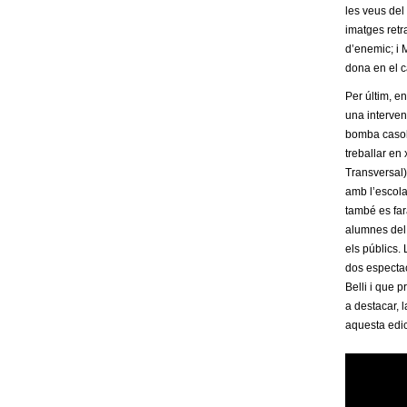
o
les veus del
imatges retr
l
d’enemic; i 
dona en el c
l
Per últim, e
e
una interven
bomba casola
r
treballar en
Transversal).
amb l’escola 
s
també es farà
alumnes del 
els públics.
dos espectac
Belli i que 
a destacar, l
aquesta edic