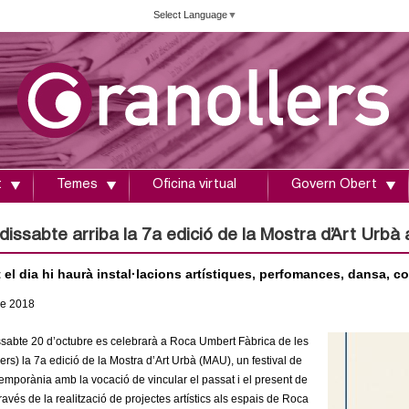
Vés
Select Language
▼
al
contingut
t
Temes
Oficina virtual
Govern Obert
dissabte arriba la 7a edició de la Mostra d’Art Urb
 el dia hi haurà instal·lacions artístiques, perfomances, dansa, con
re
2018
ssabte 20 d’octubre es celebrarà a Roca Umbert Fàbrica de les
ers) la 7a edició de la Mostra d’Art Urbà (MAU), un festival de
emporània amb la vocació de vincular el passat i el present de
través de la realització de projectes artístics als espais de Roca