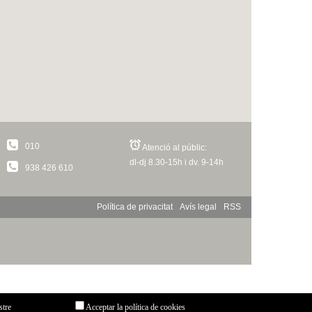
010
Atenció al públic:
dl-dj 8.30-15h i dv. 9-14h
938 426 610
Política de privacitat
Avís legal
RSS
stre
Acceptar la política de cookies