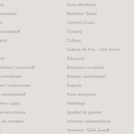
sa
Arxiu Municipal
s
t
e
e
unicipal
Benestar Social
x
r
ri
Centres Cívics
t
n
e
nicipals
(link
a
Comerç
r
l
is
ació
Cultura
n
)
external)
Cultura de Pau - Can Jonch
a
l
ost
Educació
)
edictes i anuncis
(link
Empresa i ocupació
is
 contribuent
Entitats i participació
external)
es i ordenances
Esports
l contractant
(link
Fons europeus
is
ons i ajuts
Habitatge
external)
ió econòmica
Igualtat de gènere
t de comptes
Infància i adolescència
s
Joventut - GRA Jove
(link