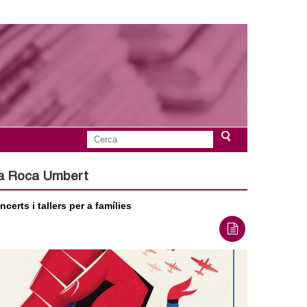
C
F
e
r
à a Roca Umbert
o
c
a
certs i tallers per a famílies
r
m
u
l