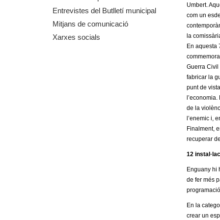
Umbert. Aque
m
Entrevistes del Butlletí municipal
com un esdev
Mitjans de comunicació
contemporàni
e
la comissàri
Xarxes socials
En aquesta 7
n
commemoraci
Guerra Civil
t
fabricar la 
punt de vist
d
l’economia. 
de la violèn
e
l’enemic i, e
Finalment, em
G
recuperar de
12 instal·la
r
Enguany hi ha
a
de fer més pa
programació.
n
En la catego
crear un espa