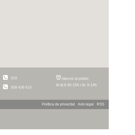
010
Atenció al públic:
dl-dj 8.30-15h i dv. 9-14h
938 426 610
Política de privacitat
Avís legal
RSS