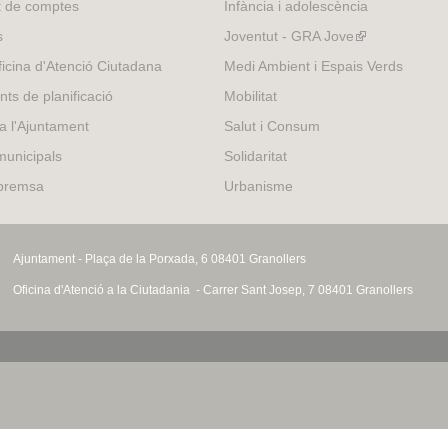
t de comptes
Infància i adolescència
s
Joventut - GRA Jove
(link
is
icina d'Atenció Ciutadana
Medi Ambient i Espais Verds
external)
nts de planificació
Mobilitat
 a l'Ajuntament
Salut i Consum
municipals
Solidaritat
 premsa
Urbanisme
Ajuntament - Plaça de la Porxada, 6 08401 Granollers
Oficina d'Atenció a la Ciutadania - Carrer Sant Josep, 7 08401 Granollers