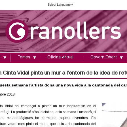
Vés
Select Language
▼
al
contingut
t
Temes
Oficina virtual
Govern Obert
a Cinta Vidal pinta un mur a l'entorn de la idea de ref
uesta setmana l'artista dona una nova vida a la cantonada del car
mbre
2018
inta Vidal ha començat a pintar un mur inspirant-se en el
refugi. La producció s’ha iniciat aquesta setmana i acabarà, si
ions meteorològiques ho permeten, aquest divendres. Els
dran veure com pinta el mural que està a la cantonada del