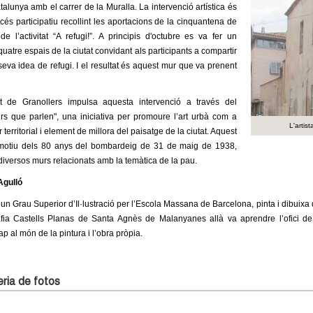
talunya amb el carrer de la Muralla. La intervenció artística és
rocés participatiu recollint les aportacions de la cinquantena de
 de l’activitat “A refugi!”. A principis d'octubre es va fer un
 quatre espais de la ciutat convidant als participants a compartir
seva idea de refugi. I el resultat és aquest mur que va prenent
t de Granollers impulsa aquesta intervenció a través del
rs que parlen", una iniciativa per promoure l’art urbà com a
L'artis
territorial i element de millora del paisatge de la ciutat. Aquest
otiu dels 80 anys del bombardeig de 31 de maig de 1938,
 diversos murs relacionats amb la temàtica de la pau.
Agulló
n Grau Superior d’Il·lustració per l’Escola Massana de Barcelona, pinta i dibuixa d
fia Castells Planas de Santa Agnès de Malanyanes allà va aprendre l’ofici de 
p al món de la pintura i l’obra pròpia.
ria de fotos