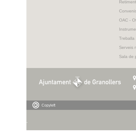
Retimen
Conveni
OAC - Of
Instrume
Treballa
Serveis 
Sala de
Copyleft
-