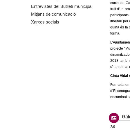
carrer de Ca
m
Entrevistes del Butlletí municipal
fruit d'un p
Mitjans de comunicació
participants
e
itinerari per
Xarxes socials
quina és la 
n
forma.
t
L’Ajuntamen
projecte "Mu
d
dinamitzador 
2018, amb m
e
s'han pintat
Cinta Vidal 
G
Formada en u
d’Escenogra
r
encaminat ca
a
n
Gale
2/9