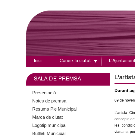
Inici
Coneix la ciutat
L'Ajuntamen
A
j
L'artist
SALA DE PREMSA
u
Durant aq
Presentació
Notes de premsa
09
de nove
n
Resums Ple Municipal
L’artista C
t
Marca de ciutat
concepte de 
Logotip municipal
les condic
a
vianants po
Butlletí Municipal