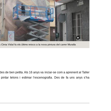
a
r
i
d
e
ta Cinta Vidal fa els últims retocs a la nova pintura del carrer Muralla
c
e
r
es de ben petita. Als 16 anys va inciar-se com a aprenent al Taller
c
pintar telons i estimar l’escenografia. Des de fa uns anys s’ha
a