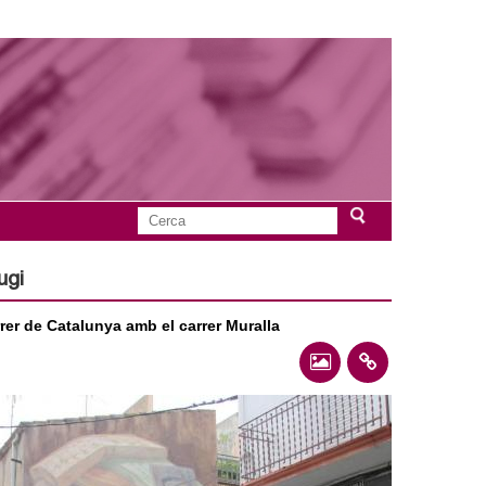
C
F
e
r
ugi
o
c
a
rer de Catalunya amb el carrer Muralla
r
m
u
l