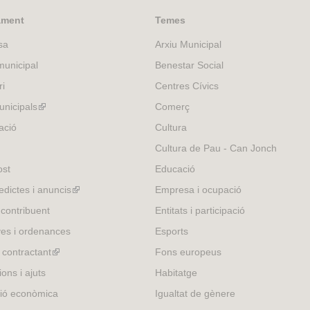
n
k
ament
Temes
i
sa
Arxiu Municipal
s
e
unicipal
Benestar Social
x
ri
Centres Cívics
t
e
nicipals
(link
Comerç
r
is
ació
Cultura
n
external)
Cultura de Pau - Can Jonch
a
l
ost
Educació
)
edictes i anuncis
(link
Empresa i ocupació
is
 contribuent
Entitats i participació
external)
es i ordenances
Esports
l contractant
(link
Fons europeus
is
ons i ajuts
Habitatge
external)
ió econòmica
Igualtat de gènere