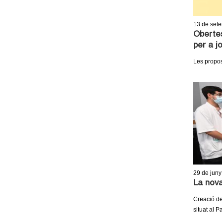
13
de set
Obertes
per a j
Les propos
29
de juny
La nova
Creació de
situat al P