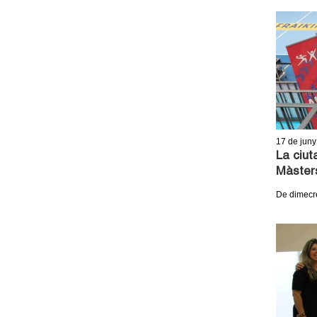
17
de juny
La ciut
Màsters
De dimecre