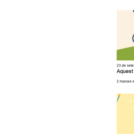
23
de set
Aquest 
2 marxes e