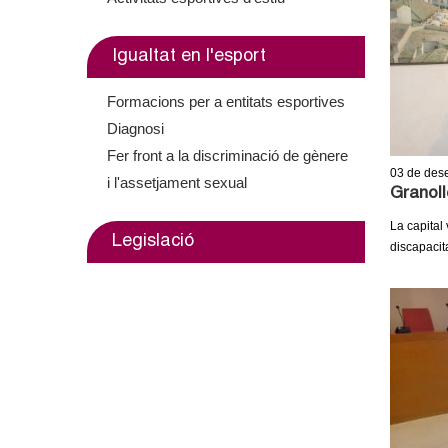
o
l
Igualtat en l'esport
l
Formacions per a entitats esportives
e
Diagnosi
Fer front a la discriminació de gènere
r
03
de des
i l'assetjament sexual
Granoll
s
La capital
Legislació
discapacita