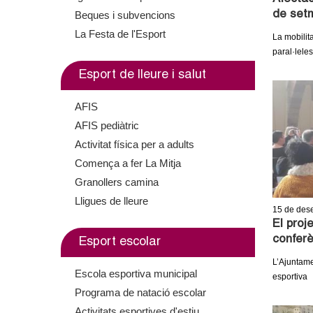
m
Beques i subvencions
de setm
La Festa de l'Esport
La mobilita
e
paral·leles
n
Esport de lleure i salut
t
AFIS
AFIS pediàtric
d
Activitat física per a adults
e
Comença a fer La Mitja
Granollers camina
G
Lligues de lleure
15
de des
r
El proj
conferè
Esport escolar
a
L’Ajuntamen
Escola esportiva municipal
esportiva
n
Programa de natació escolar
Activitats esportives d'estiu