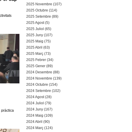
a
2025 Novembre (107)
2025 Octubre (114)
r
tivitats
2025 Setembre (89)
2025 Agost (5)
i
2025 Juliol (65)
d
2025 Juny (107)
2025 Maig (75)
e
2025 Abril (63)
2025 Març (73)
c
2025 Febrer (34)
2025 Gener (89)
e
2024 Desembre (88)
2024 Novembre (139)
r
2024 Octubre (154)
c
2024 Setembre (102)
2024 Agost (28)
a
2024 Juliol (79)
2024 Juny (167)
 pràctica
2024 Maig (109)
2024 Abril (90)
2024 Març (124)