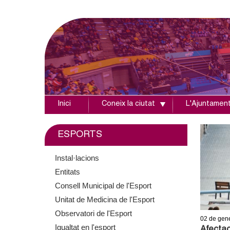
Inici
Coneix la ciutat
L'Ajuntamen
A
j
ESPORTS
u
Instal·lacions
Entitats
n
Consell Municipal de l'Esport
t
Unitat de Medicina de l'Esport
Observatori de l'Esport
a
02
de gen
Igualtat en l'esport
Afectac