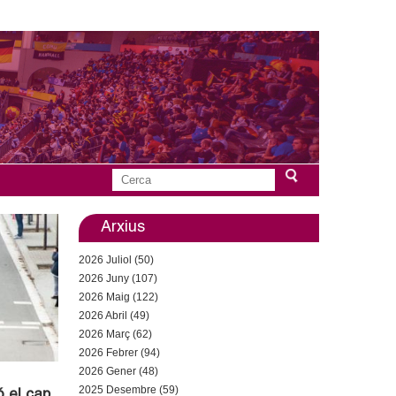
C
F
e
r
Arxius
o
c
2026 Juliol (50)
a
r
2026 Juny (107)
2026 Maig (122)
m
2026 Abril (49)
u
2026 Març (62)
2026 Febrer (94)
l
2026 Gener (48)
2025 Desembre (59)
ó el cap