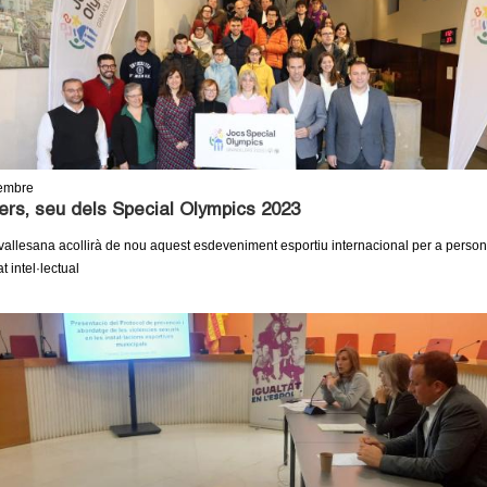
embre
ers, seu dels Special Olympics 2023
 vallesana acollirà de nou aquest esdeveniment esportiu internacional per a pers
t intel·lectual