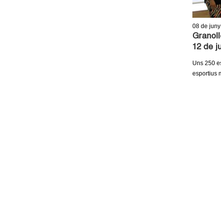
08
de juny
Granoll
12 de j
Uns 250 es
esportius 
P
À
G
I
N
E
S