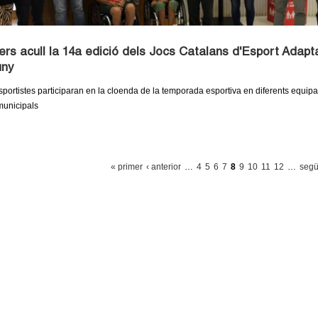
ers acull la 14a edició dels Jocs Catalans d'Esport Adaptat
uny
portistes participaran en la cloenda de la temporada esportiva en diferents equip
municipals
« primer
‹ anterior
…
4
5
6
7
8
9
10
11
12
…
segü