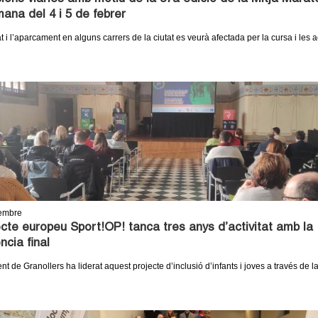
ana del 4 i 5 de febrer
t i l’aparcament en alguns carrers de la ciutat es veurà afectada per la cursa i les ac
embre
ecte europeu Sport!OP! tanca tres anys d’activitat amb la
ncia final
t de Granollers ha liderat aquest projecte d’inclusió d’infants i joves a través de la