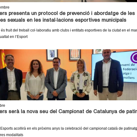
embre
ers presenta un protocol de prevenció i abordatge de les
ies sexuals en les instal·lacions esportives municipals
 és fruit del treball col·laboratiu amb clubs i entitats esportives de la ciutat en el ma
ualtat en l’Esport
bre
ers serà la nova seu del Campionat de Catalunya de pati
Esports acollirà en els pròxims anys la celebració del campionat català de patinatge
tres modalitats