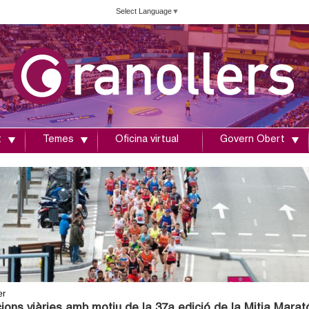
Vés
Select Language
▼
al
contingut
t
Temes
Oficina virtual
Govern Obert
er
ions viàries amb motiu de la 37a edició de la Mitja Marat