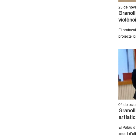
23
de nov
Granoll
violènc
El protocol
projecte Ig
04
de octu
Granoll
artístic
El Palau d’
xous i d’al