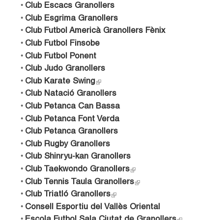
n
l
t
l
l
Club Escacs Granollers
i
k
e
i
)
Club Esgrima Granollers
s
i
e
r
n
Club Futbol Americà Granollers Fènix
e
s
n
k
x
Club Futbol Finsobe
e
r
a
i
t
x
l
Club Futbol Ponent
s
e
s
t
)
Club Judo Granollers
e
r
e
x
Club Karate Swing
(
n
r
t
l
Club Natació Granollers
a
n
e
i
Club Petanca Can Bassa
l
a
r
n
)
Club Petanca Font Verda
l
n
k
)
Club Petanca Granollers
a
i
Club Rugby Granollers
l
s
)
Club Shinryu-kan Granollers
e
x
Club Taekwondo Granollers
(
t
l
Club Tennis Taula Granollers
(
e
i
l
Club Triatló Granollers
(
r
n
i
l
Consell Esportiu del Vallès Oriental
n
k
n
i
Escola Futbol Sala Ciutat de Granollers
(