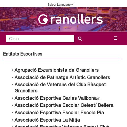
Vés
Select Language
▼
al
contingut
A
C
☰
F
e
j
o
r
Entitats Esportives
c
r
u
a
m
Agrupació Excursionista de Granollers
n
u
Associació de Patinatge Artístic Granollers
l
t
Associació de Veterans del Club Bàsquet
a
Granollers
a
r
Associació Esportiva Carles Vallbona
(
l
Associació Esportiva Escolar Celestí Bellera
i
m
i
Associació Esportiva Escolar Escola Pia
d
n
Associació Esportiva La Mitja
e
e
k