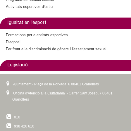
Activitats esportives d'estiu
Igualtat en l'esport
Formacions per a entitats esportives
Diagnosi
Fer front a la discriminació de gènere i l'assetjament sexual
Legislació
Ajuntament - Plaça de la Porxada, 6 08401 Granollers
Oficina d'Atenció a la Ciutadania - Carrer Sant Josep, 7 08401
Granollers
010
938 426 610