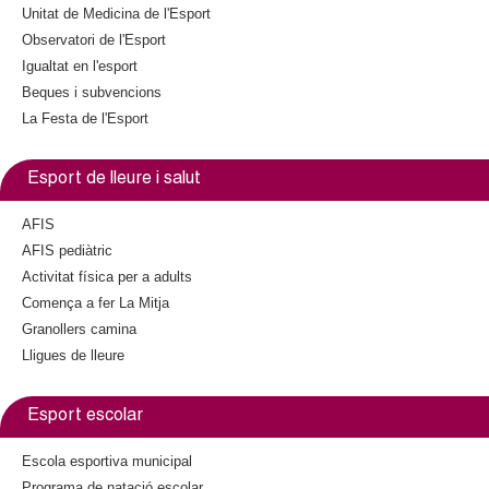
Unitat de Medicina de l'Esport
e
Observatori de l'Esport
r
Igualtat en l'esport
n
a
Beques i subvencions
l
La Festa de l'Esport
)
Esport de lleure i salut
AFIS
AFIS pediàtric
Activitat física per a adults
Comença a fer La Mitja
Granollers camina
Lligues de lleure
Esport escolar
Escola esportiva municipal
Programa de natació escolar