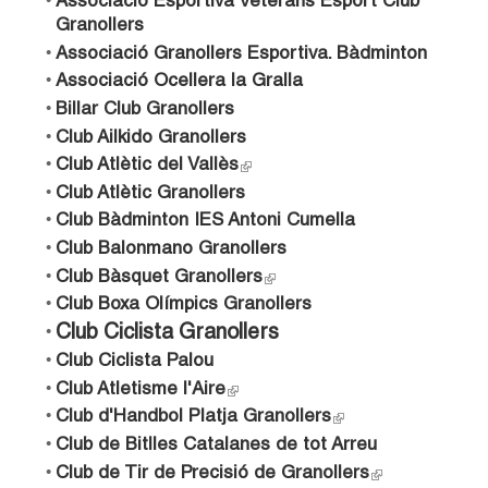
Associació Esportiva Veterans Esport Club
i
c
n
Granollers
s
e
Associació Granollers Esportiva. Bàdminton
e
t
r
Associació Ocellera la Gralla
x
c
t
Billar Club Granollers
d
e
a
Club Ailkido Granollers
r
e
Club Atlètic del Vallès
(
n
l
Club Atlètic Granollers
a
G
i
Club Bàdminton IES Antoni Cumella
l
n
Club Balonmano Granollers
)
r
k
Club Bàsquet Granollers
(
i
l
a
Club Boxa Olímpics Granollers
s
i
Club Ciclista Granollers
e
n
n
x
Club Ciclista Palou
k
t
Club Atletisme l'Aire
(
i
o
e
l
Club d'Handbol Platja Granollers
(
s
r
i
l
e
l
Club de Bitlles Catalanes de tot Arreu
n
n
i
x
Club de Tir de Precisió de Granollers
(
a
k