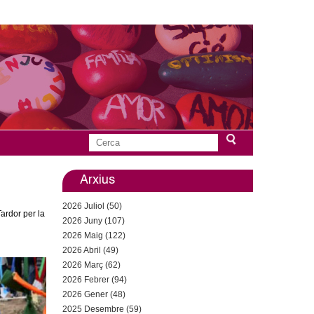
C
F
e
r
Arxius
o
c
2026 Juliol (50)
a
r
ardor per la
2026 Juny (107)
2026 Maig (122)
m
2026 Abril (49)
u
2026 Març (62)
2026 Febrer (94)
l
2026 Gener (48)
2025 Desembre (59)