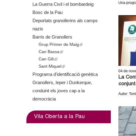
o
Una progra
La Guerra Civil i el bombardeig
Bosc de la Pau
l
Deportats granollerins als camps
l
nazis
Barris de Granollers
e
Grup Primer de Maig
(
r
Can Bassa
(
l
Can Gili
(
l
i
s
Sant Miquel
l
i
(
n
04
de nov
i
n
l
k
Programa d'identificació genètica
La Conf
n
k
i
i
Granollers, Ieper i Dunkerque,
conjunt
k
i
n
s
conduint els joves cap a la
Autor: Toni
i
s
k
e
democràcia
s
e
i
x
e
x
s
t
Vila Oberta a la Pau
x
t
e
e
t
e
x
r
e
r
t
n