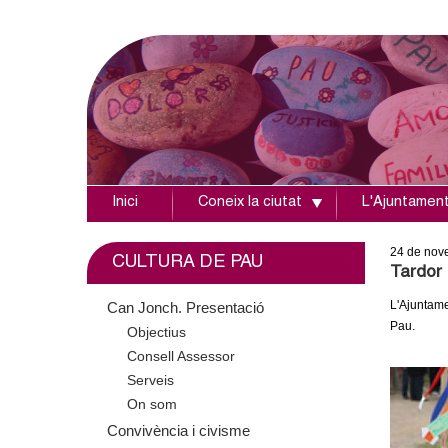
Inici
Coneix la ciutat
L'Ajuntamen
A
j
24
de nov
CULTURA DE PAU
Tardor 
u
L'Ajuntame
Can Jonch. Presentació
Pau.
Objectius
n
Consell Assessor
t
Serveis
On som
a
Convivència i civisme