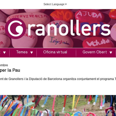
Vés
Select Language
▼
al
contingut
t
Temes
Oficina virtual
Govern Obert
embre
per la Pau
nt de Granollers i la Diputació de Barcelona organitza conjuntament el programa T