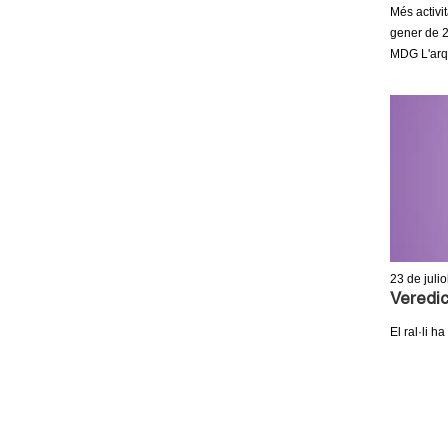
Més activi
gener de 2
MDG L'arqu
23
de julio
Veredic
El ral·li h
P