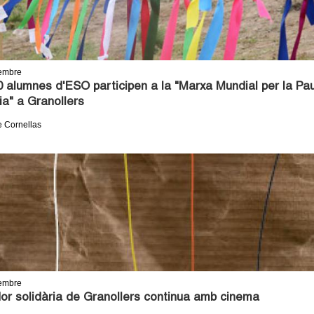
embre
 alumnes d'ESO participen a la "Marxa Mundial per la Pau
ia" a Granollers
e Cornellas
embre
or solidària de Granollers continua amb cinema