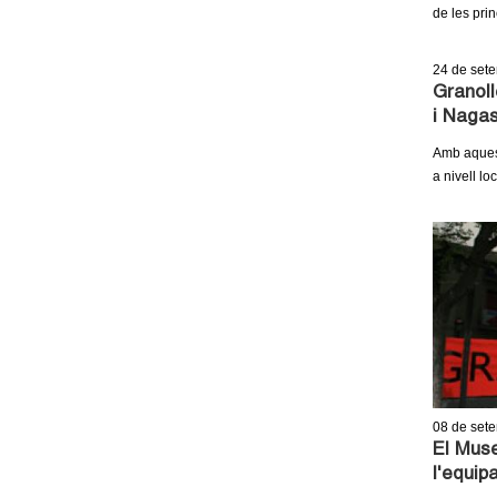
de les prin
24
de set
Granoll
i Nagas
Amb aquest
a nivell lo
08
de set
El Muse
l'equip