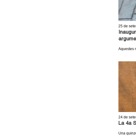
r
n
e
a
n
a
r
l
a
l
n
)
l
)
a
25
de set
)
l
Inaugur
argumen
)
Aquestes m
24
de set
La 4a S
Una quinzen