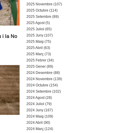
a
2025 Novembre (107)
2025 Octubre (114)
r
2025 Setembre (89)
2025 Agost (5)
i
2025 Juliol (65)
d
2025 Juny (107)
 i la No
2025 Maig (75)
e
2025 Abril (63)
2025 Març (73)
c
2025 Febrer (34)
2025 Gener (89)
e
2024 Desembre (88)
2024 Novembre (139)
r
2024 Octubre (154)
c
2024 Setembre (102)
2024 Agost (28)
a
2024 Juliol (79)
2024 Juny (167)
2024 Maig (109)
2024 Abril (90)
2024 Març (124)