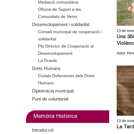
Mediació comunitària
m
Oficina de Suport a les
Comunitats de Veïns
e
Desenvolupament i solidaritat
n
13
de nov
Consell municipal de cooperació i
Uns 350
solidaritat
t
Violènc
Pla Director de Cooperació al
Desenvolupament
Autor: Per
d
La Graula
Drets Humans
e
Ciutats Defensores dels Drets
G
Humans
Diplomàcia municipal
r
Punt de voluntariat
a
Memòria Històrica
n
13
de nov
La Tard
Introducció