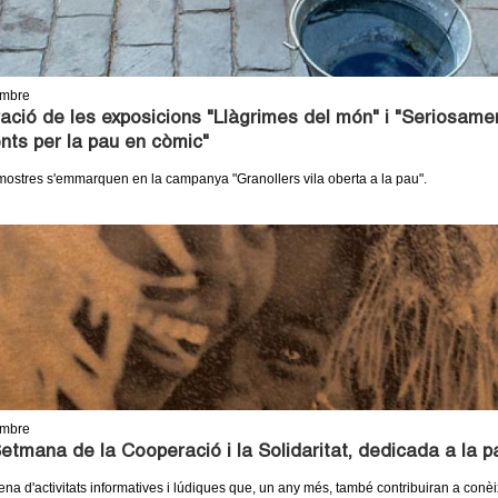
embre
ació de les exposicions "Llàgrimes del món" i "Seriosamen
ts per la pau en còmic"
ostres s'emmarquen en la campanya "Granollers vila oberta a la pau".
embre
etmana de la Cooperació i la Solidaritat, dedicada a la p
a d'activitats informatives i lúdiques que, un any més, també contribuiran a conèixe