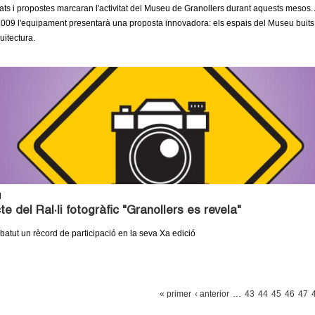
tats i propostes marcaran l'activitat del Museu de Granollers durant aquests mesos. 
009 l'equipament presentarà una proposta innovadora: els espais del Museu buits so
itectura.
l
te del Ral·li fotogràfic "Granollers es revela"
a batut un rècord de participació en la seva Xa edició
« primer
‹ anterior
…
43
44
45
46
47