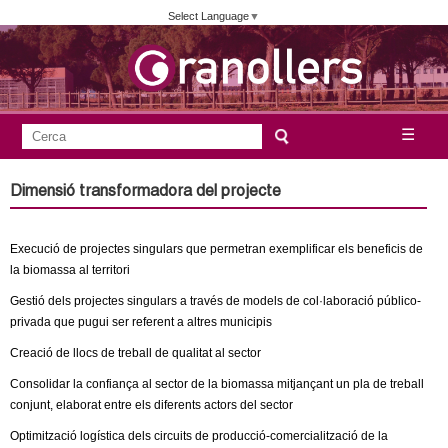
Vés
Select Language
▼
al
contingut
A
C
☰
F
e
j
o
r
Dimensió transformadora del projecte
c
r
u
a
m
Execució de projectes singulars que permetran exemplificar els beneficis de
n
u
la biomassa al territori
l
t
Gestió dels projectes singulars a través de models de col·laboració público-
a
privada que pugui ser referent a altres municipis
a
r
Creació de llocs de treball de qualitat al sector
i
m
Consolidar la confiança al sector de la biomassa mitjançant un pla de treball
d
conjunt, elaborat entre els diferents actors del sector
e
e
Optimització logística dels circuits de producció-comercialització de la