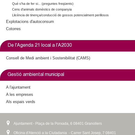
Què s'ha de fer si... (preguntes freqüents)
Cens d'animals domèstics de companyia
Llicència de tinença/conducció de gossos potencialment perillosos
Explotacions d'autoconsum
Cotorres
De l'Agenda 21 local a l'A2030
Consell de Medi ambient i Sostenibilitat (CAMS)
Gestió ambiental municipal
A l'ajuntament
A les empreses
Als espais verds
Ajuntament - Plaça de la Porxada, 6 08401 Granollers
Oficina d'Atenció a la Ciutadania - Carrer Sant Josep, 7 08401