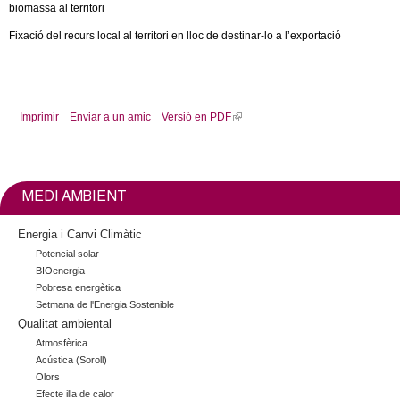
biomassa al territori
c
n
e
Fixació del recurs local al territori en lloc de destinar-lo a l’exportació
t
r
c
d
a
Imprimir
Enviar a un amic
Versió en PDF
(
e
l
i
G
n
k
MEDI AMBIENT
r
i
s
Energia i Canvi Climàtic
e
a
Potencial solar
x
BIOenergia
t
n
Pobresa energètica
e
Setmana de l'Energia Sostenible
Qualitat ambiental
r
o
n
Atmosfèrica
Acústica (Soroll)
a
l
Olors
l
Efecte illa de calor
)