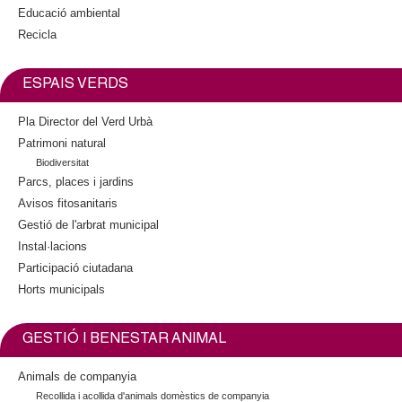
l
Educació ambiental
Recicla
e
r
ESPAIS VERDS
s
Pla Director del Verd Urbà
Patrimoni natural
Biodiversitat
Parcs, places i jardins
Avisos fitosanitaris
Gestió de l'arbrat municipal
Instal·lacions
Participació ciutadana
Horts municipals
GESTIÓ I BENESTAR ANIMAL
Animals de companyia
Recollida i acollida d'animals domèstics de companyia