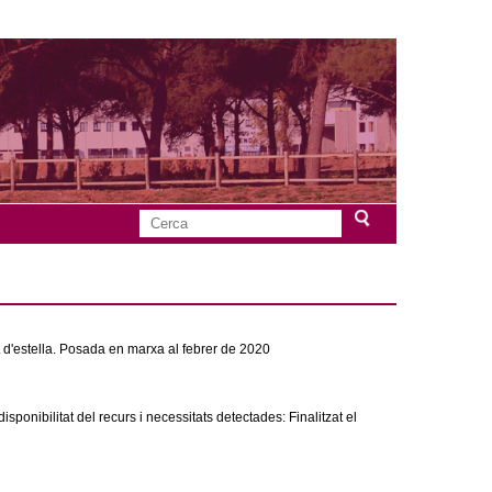
C
F
e
r
o
c
a
r
d'estella. Posada en marxa al febrer de 2020
m
u
onibilitat del recurs i necessitats detectades: Finalitzat el
l