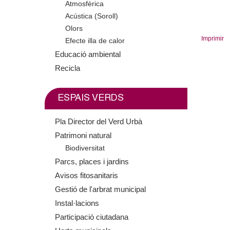
Atmosfèrica
m
Acústica (Soroll)
Olors
e
t
Imprimir
Efecte illa de calor
n
Educació ambiental
Recicla
t
l
d
ESPAIS VERDS
e
Pla Director del Verd Urbà
Patrimoni natural
G
Biodiversitat
Parcs, places i jardins
r
Avisos fitosanitaris
a
Gestió de l'arbrat municipal
Instal·lacions
n
Participació ciutadana