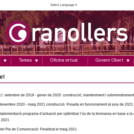
Vés
Select Language
▼
al
contingut
t
Temes
Oficina virtual
Govern Obert
ri
(
: setembre de 2019 - gener de 2020 construcció, manteniment i subministrament 
 desembre 2020 - maig 2021 construcció. Posada en funcionament al juny de 2021
mplementació programa d’actuació per optimitzar l’ús de la biomassa en base a la disp
n
 2021
k
del Pla de Comunicació: Finalitzat el
maig 2021
s