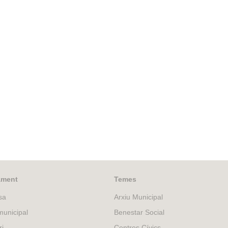
ament
Temes
sa
Arxiu Municipal
unicipal
Benestar Social
ri
Centres Cívics