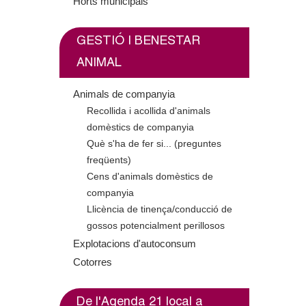
o
Horts municipals
l
GESTIÓ I BENESTAR
l
ANIMAL
e
Animals de companyia
Recollida i acollida d'animals
r
domèstics de companyia
Què s'ha de fer si... (preguntes
s
freqüents)
Cens d'animals domèstics de
companyia
Llicència de tinença/conducció de
gossos potencialment perillosos
Explotacions d'autoconsum
Cotorres
De l'Agenda 21 local a