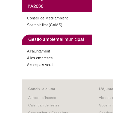
l'A2030
Consell de Medi ambient i
Sostenibilitat (CAMS)
Gestió ambiental municipal
A l'ajuntament
A les empreses
Als espais verds
Coneix la ciutat
L'Ajunt
Adreces d'interès
Alcaldes
Calendari de festes
Govern m
Com arribar a Granollers
Consisto