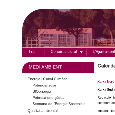
Inici
Coneix la ciutat
L'Ajuntamen
A
j
Calenda
MEDI AMBIENT
u
Energia i Canvi Climàtic
Xarxa Nord
Potencial solar
n
l
Xarxa Sud
:
BIOenergia
i
t
Pobresa energètica
Redacció i i
s
etembre de
Setmana de l'Energia Sostenible
a
i
Qualitat ambiental
Implantació 