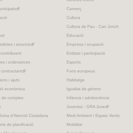
nicipals
(link
Comerç
is
ació
Cultura
external)
Cultura de Pau - Can Jonch
ost
Educació
edictes i anuncis
(link
Empresa i ocupació
is
 contribuent
Entitats i participació
external)
es i ordenances
Esports
l contractant
(link
Fons europeus
is
ons i ajuts
Habitatge
external)
ió econòmica
Igualtat de gènere
t de comptes
Infància i adolescència
s
Joventut - GRA Jove
(link
is
icina d'Atenció Ciutadana
Medi Ambient i Espais Verds
external)
nts de planificació
Mobilitat