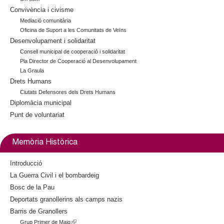
Convivència i civisme
r
n
Mediació comunitària
Oficina de Suport a les Comunitats de Veïns
a
Desenvolupament i solidaritat
l
)
Consell municipal de cooperació i solidaritat
Pla Director de Cooperació al Desenvolupament
La Graula
Drets Humans
Ciutats Defensores dels Drets Humans
Diplomàcia municipal
Punt de voluntariat
Memòria Històrica
Introducció
La Guerra Civil i el bombardeig
Bosc de la Pau
Deportats granollerins als camps nazis
Barris de Granollers
Grup Primer de Maig
(