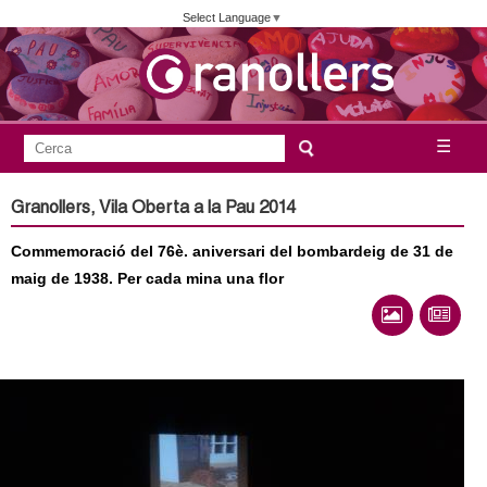
Vés
Select Language
▼
al
contingut
A
C
☰
F
e
j
o
r
Granollers, Vila Oberta a la Pau 2014
c
r
u
a
Commemoració del 76è. aniversari del bombardeig de 31 de
m
n
maig de 1938. Per cada mina una flor
u
l
t
a
a
r
i
m
d
e
e