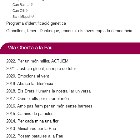
Can Bassa
(
l
Can Gili
(
l
i
Sant Miquel
l
i
(
n
i
n
l
k
Programa d'identificació genètica
n
k
i
i
Granollers, Ieper i Dunkerque, conduint els joves cap a la democràcia
k
i
n
s
i
s
k
e
s
e
i
x
Vila Oberta a la Pau
e
x
s
t
x
t
e
e
2022. Per un món millor, ACTUEM!
t
e
x
r
2021. Justícia global, un repte de futur
e
r
t
n
2020. Emocions al vent
r
n
e
a
n
a
r
l
2019. Abraça la diferència
a
l
n
)
2018. Els Drets Humans la nostra llar universal
l
)
a
2017. Obre el ulls per mirar el món
)
l
2016. Amb pas ferm per un món sense barreres
)
2015. Camins de paraules
2014. Per cada mina una flor
2013. Miniatures per la Pau
2012. Posem paraules a la Pau