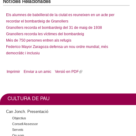
Notícies Relacionades
Els alumnes de batxillerat de la ciutat es reuneixen en un acte per
recordar el bombardeig de Granollers
Granollers recorda el bombardeig del 31 de maig de 1938
Granollers recorda les víctimes del bombardeig
Més de 750 persones entren als refugis
Federico Mayor Zaragoza defensa un nou ordre mundial, més
democràtic i inclusiu
Imprimir
Enviar a un amic
Versió en PDF
(
l
i
n
k
CULTURA DE PAU
i
s
Can Jonch. Presentació
e
Objectius
x
Consell Assessor
t
Serveis
e
On som