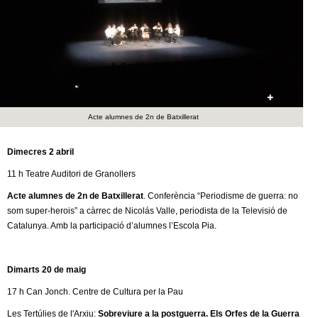
c
n
e
t
r
c
d
a
e
Acte alumnes de 2n de Batxillerat
G
Dimecres 2 abril
r
11 h Teatre Auditori de Granollers
Acte alumnes de 2n de Batxillerat
. Conferència “Periodisme de guerra: no
a
som super-herois” a càrrec de Nicolás Valle, periodista de la Televisió de
Catalunya. Amb la participació d’alumnes l’Escola Pia.
n
o
Dimarts 20 de maig
l
17 h Can Jonch. Centre de Cultura per la Pau
Les Tertúlies de l'Arxiu:
Sobreviure a la postguerra. Els Orfes de la Guerra