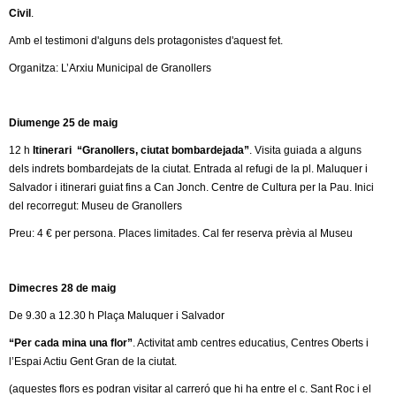
l
Civil
.
e
Amb el testimoni d'alguns dels protagonistes d'aquest fet.
Organitza: L’Arxiu Municipal de Granollers
r
s
Diumenge 25 de maig
12 h
Itinerari “Granollers, ciutat bombardejada”
. Visita guiada a alguns
dels indrets bombardejats de la ciutat. Entrada al refugi de la pl. Maluquer i
Salvador i itinerari guiat fins a Can Jonch. Centre de Cultura per la Pau. Inici
del recorregut: Museu de Granollers
Preu: 4 € per persona. Places limitades. Cal fer reserva prèvia al Museu
Dimecres 28 de maig
De 9.30 a 12.30 h Plaça Maluquer i Salvador
“Per cada mina una flor”
. Activitat amb centres educatius, Centres Oberts i
l’Espai Actiu Gent Gran de la ciutat.
(aquestes flors es podran visitar al carreró que hi ha entre el c. Sant Roc i el