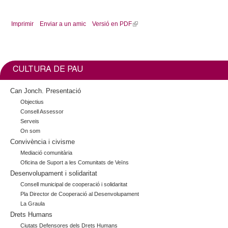
Imprimir
Enviar a un amic
Versió en PDF
(
l
i
n
k
CULTURA DE PAU
i
s
Can Jonch. Presentació
e
Objectius
x
Consell Assessor
t
Serveis
e
On som
Convivència i civisme
r
n
Mediació comunitària
Oficina de Suport a les Comunitats de Veïns
a
Desenvolupament i solidaritat
l
)
Consell municipal de cooperació i solidaritat
Pla Director de Cooperació al Desenvolupament
La Graula
Drets Humans
Ciutats Defensores dels Drets Humans