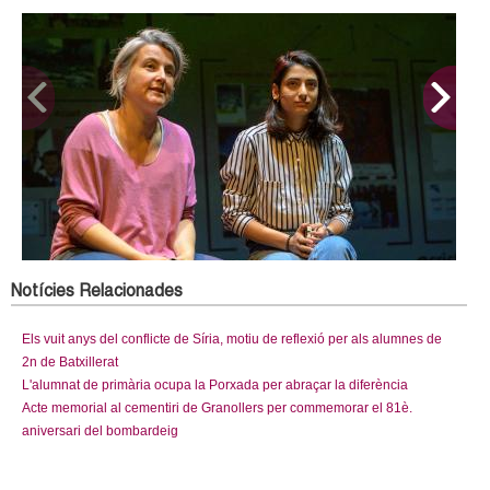
Notícies Relacionades
Els vuit anys del conflicte de Síria, motiu de reflexió per als alumnes de
2n de Batxillerat
L'alumnat de primària ocupa la Porxada per abraçar la diferència
Acte memorial al cementiri de Granollers per commemorar el 81è.
aniversari del bombardeig