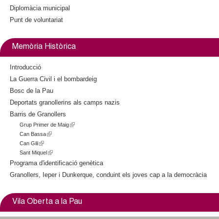
Diplomàcia municipal
Punt de voluntariat
Memòria Històrica
Introducció
La Guerra Civil i el bombardeig
Bosc de la Pau
Deportats granollerins als camps nazis
Barris de Granollers
Grup Primer de Maig
(
Can Bassa
(
l
Can Gili
(
l
i
Sant Miquel
l
i
(
n
i
n
l
k
Programa d'identificació genètica
n
k
i
i
Granollers, Ieper i Dunkerque, conduint els joves cap a la democràcia
k
i
n
s
i
s
k
e
s
e
i
x
Vila Oberta a la Pau
e
x
s
t
x
t
e
e