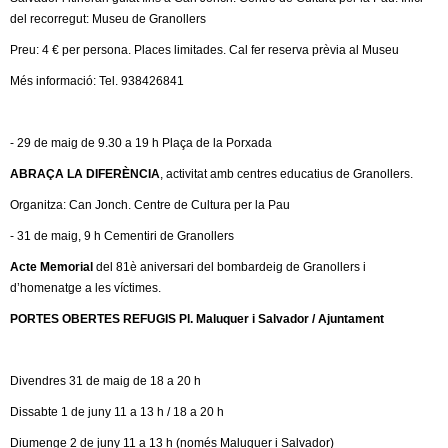
l
del recorregut: Museu de Granollers
e
Preu: 4 € per persona. Places limitades. Cal fer reserva prèvia al Museu
Més informació: Tel. 938426841
r
s
- 29 de maig de 9.30 a 19 h Plaça de la Porxada
ABRAÇA LA DIFERÈNCIA
, activitat amb centres educatius de Granollers.
Organitza: Can Jonch. Centre de Cultura per la Pau
- 31 de maig, 9 h Cementiri de Granollers
Acte Memorial
del 81è aniversari del bombardeig de Granollers i
d’homenatge a les víctimes.
PORTES OBERTES REFUGIS Pl. Maluquer i Salvador / Ajuntament
Divendres 31 de maig de 18 a 20 h
Dissabte 1 de juny 11 a 13 h / 18 a 20 h
Diumenge 2 de juny 11 a 13 h (només Maluquer i Salvador)