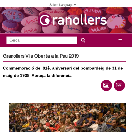
Vés
Select Language
▼
al
contingut
A
C
☰
F
e
j
o
r
Granollers Vila Oberta a la Pau 2019
c
r
u
a
Commemoració del 81è. aniversari del bombardeig de 31 de
m
n
maig de 1938. Abraça la diferència
u
l
t
a
a
r
i
m
d
e
e