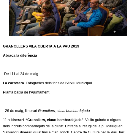
c
n
e
t
r
c
d
a
e
GRANOLLERS VILA OBERTA A LA PAU 2019
Abraça la diferència
G
r
-De l’11 al 24 de maig
a
La carretera
. Fotografies dels fons de l’Arxiu Municipal
Planta baixa de l’Ajuntament
n
o
- 26 de maig, Itinerari
Granollers, ciutat bombardejada
11 h
Itinerari “Granollers, ciutat bombardejada”
. Visita guiada a alguns
l
dels indrets bombardejats de la ciutat. Entrada al refugi de la pl. Maluquer i
Salvador i itinerari guiat fins a Can Jonch. Centre de Cultura per la Pau. Inici