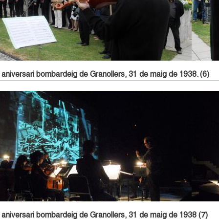
Acte memorial al cementiri. 31 de maig de 2008
aniversari bombardeig de Granollers, 31 de maig de 1938. (6)
Interpretació musical a càrrec de l'Orquestra de Cambra de Granollers.
 aniversari bombardeig de Granollers, 31 de maig de 1938 (7)