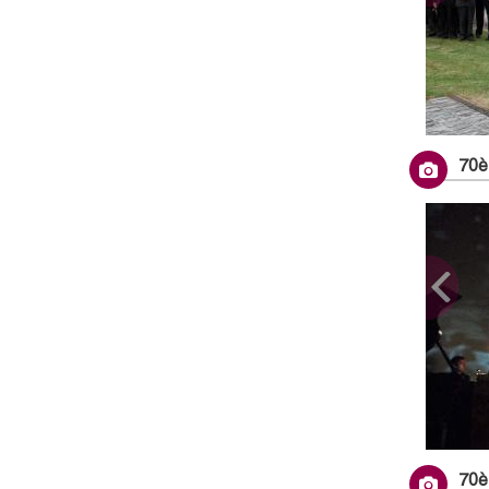
70è 
70è