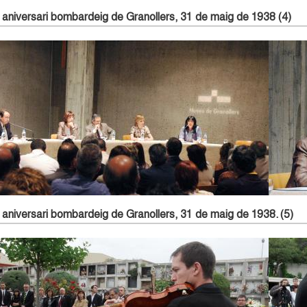
nts a l'acte. En primer pla el Sr. Luis Iriondo, testimoni bombardeig de Gernika.
Recital
 aniversari bombardeig de Granollers, 31 de maig de 1938 (4)
Acte d'inaguració de l'exposició
D'esque
aniversari bombardeig de Granollers, 31 de maig de 1938. (5)