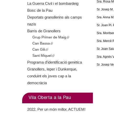
o
Sra. Rosa Mu
La Guerra Civil i el bombardeig
Sr. Josep M
Bosc de la Pau
l
Deportats granollerins als camps
Sra. Anna M.
l
nazis
Sr. Joan Pi.
Barris de Granollers
e
Sra. Montserr
Grup Primer de Maig
(
Sra. Mercè Ri
r
Can Bassa
(
l
Sr. Joan Sal
Can Gili
(
l
i
s
Sant Miquel
l
i
(
n
Sra. Agnès V
i
n
l
k
Programa d'identificació genètica
Sr. Josep Ver
n
k
i
i
Granollers, Ieper i Dunkerque,
k
i
n
s
conduint els joves cap a la
i
s
k
e
democràcia
s
e
i
x
e
x
s
t
Vila Oberta a la Pau
x
t
e
e
t
e
x
r
2022. Per un món millor, ACTUEM!
e
r
t
n