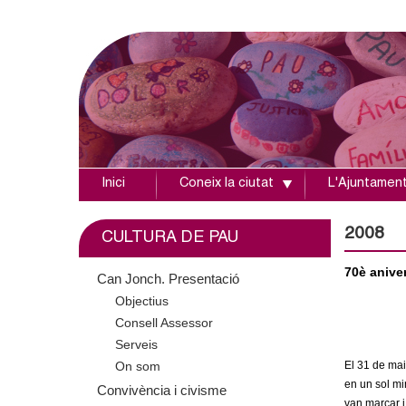
Inici
Coneix la ciutat
L'Ajuntamen
A
j
2008
CULTURA DE PAU
u
70è anive
Can Jonch. Presentació
Objectius
n
Consell Assessor
t
Serveis
El 31 de mai
On som
a
en un sol mi
Convivència i civisme
van marcar i 