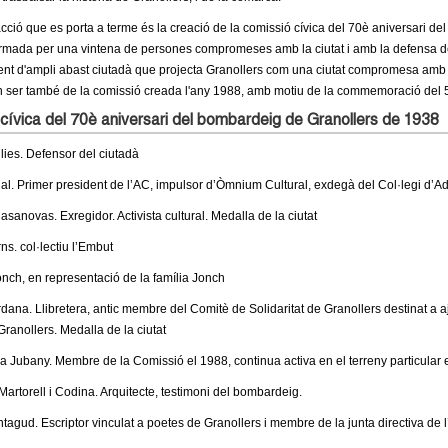
cció que es porta a terme és la creació de la comissió cívica del 70è aniversari de
ormada per una vintena de persones compromeses amb la ciutat i amb la defensa del
nt d'ampli abast ciutadà que projecta Granollers com una ciutat compromesa amb l
n ser també de la comissió creada l'any 1988, amb motiu de la commemoració del 
cívica del 70è aniversari del bombardeig de Granollers de 1938
ulies. Defensor del ciutadà
al. Primer president de l’AC, impulsor d’Òmnium Cultural, exdegà del Col·legi d’A
sanovas. Exregidor. Activista cultural. Medalla de la ciutat
rns. col·lectiu l’Embut
onch, en representació de la família Jonch
rdana. Llibretera, antic membre del Comitè de Solidaritat de Granollers destinat a
Granollers. Medalla de la ciutat
a Jubany. Membre de la Comissió el 1988, continua activa en el terreny particular
Martorell i Codina. Arquitecte, testimoni del bombardeig.
ntagud. Escriptor vinculat a poetes de Granollers i membre de la junta directiva de 