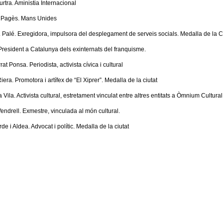
rtra. Aministia Internacional
. Pagès. Mans Unides
 Palé. Exregidora, impulsora del desplegament de serveis socials. Medalla de la C
 President a Catalunya dels exinternats del franquisme.
at Ponsa. Periodista, activista cívica i cultural
era. Promotora i artífex de “El Xiprer”. Medalla de la ciutat
a Vila. Activista cultural, estretament vinculat entre altres entitats a Òmnium Cultu
endrell. Exmestre, vinculada al món cultural.
de i Aldea. Advocat i polític. Medalla de la ciutat