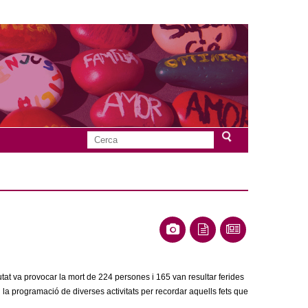
C
F
e
r
o
c
a
r
m
u
utat va provocar la mort de 224 persones i 165 van resultar ferides
l
a programació de diverses activitats per recordar aquells fets que