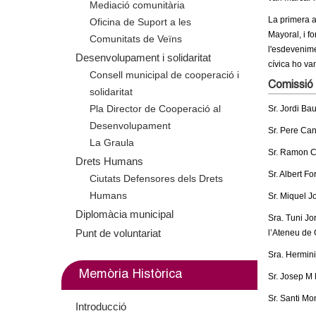
Mediació comunitària
m
La primera a
Oficina de Suport a les
Mayoral, i f
Comunitats de Veïns
e
l'esdevenime
Desenvolupament i solidaritat
cívica ho va
n
Consell municipal de cooperació i
Comissió 
solidaritat
t
Pla Director de Cooperació al
Sr. Jordi Ba
Desenvolupament
Sr. Pere Can
d
La Graula
Sr. Ramon Ca
Drets Humans
e
Sr. Albert Fo
Ciutats Defensores dels Drets
G
Humans
Sr. Miquel J
Diplomàcia municipal
Sra. Tuni Jo
r
Punt de voluntariat
l’Ateneu de 
a
Sra. Hermini
Memòria Històrica
Sr. Josep M 
n
Sr. Santi Mo
Introducció