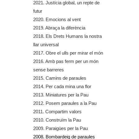
2021. Justícia global, un repte de
r
n
e
a
futur
n
a
r
l
a
l
n
)
2020. Emocions al vent
l
)
a
2019. Abraça la diferència
)
l
2018. Els Drets Humans la nostra
)
llar universal
2017. Obre el ulls per mirar el món
2016. Amb pas ferm per un món
sense barreres
2015. Camins de paraules
2014. Per cada mina una flor
2013. Miniatures per la Pau
2012. Posem paraules a la Pau
2011. Compartim valors
2010. Construïm la Pau
2009. Paraigües per la Pau
2008. Bombardeig de paraules