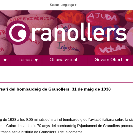
Vés
Select Language
▼
al
contingut
t
Temes
Oficina virtual
Govern Obert
rsari del bombardeig de Granollers, 31 de maig de 1938
g de 1938 a les 9:05 minuts del matí el bombardeig de l'aviació italiana sobre la ci
nut. Coincidint amb els 70 anys del bombardeig l'Ajuntament de Granollers promou l
trasbalsar la història de Granollers, i de la comarca.