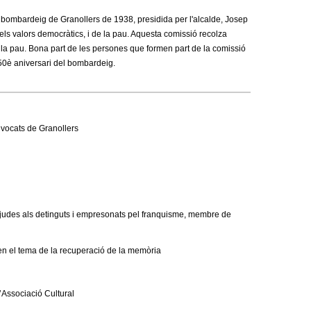
a
l bombardeig de Granollers de 1938, presidida per l'alcalde, Josep
r
s valors democràtics, i de la pau. Aquesta comissió recolza
a pau. Bona part de les persones que formen part de la comissió
i
50è aniversari del bombardeig.
d
e
dvocats de Granollers
c
e
r
c
 ajudes als detinguts i empresonats pel franquisme, membre de
a
 en el tema de la recuperació de la memòria
l’Associació Cultural