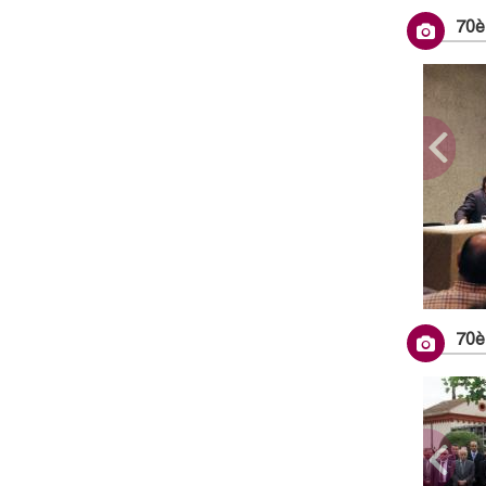
Assite
70è
70è 