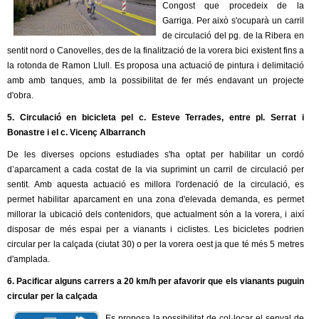
Congost que procedeix de la
Garriga. Per això s'ocuparà un carril
de circulació del pg. de la Ribera en
sentit nord o Canovelles, des de la finalització de la vorera bici existent fins a
la rotonda de Ramon Llull. Es proposa una actuació de pintura i delimitació
amb amb tanques, amb la possibilitat de fer més endavant un projecte
d'obra.
5. Circulació en bicicleta pel c. Esteve Terrades, entre pl. Serrat i
Bonastre i el c. Vicenç Albarranch
De les diverses opcions estudiades s'ha optat per habilitar un cordó
d’aparcament a cada costat de la via suprimint un carril de circulació per
sentit. Amb aquesta actuació es millora l'ordenació de la circulació, es
permet habilitar aparcament en una zona d'elevada demanda, es permet
millorar la ubicació dels contenidors, que actualment són a la vorera, i així
disposar de més espai per a vianants i ciclistes. Les bicicletes podrien
circular per la calçada (ciutat 30) o per la vorera oest ja que té més 5 metres
d'amplada.
6. Pacificar alguns carrers a 20 km/h per afavorir que els vianants puguin
circular per la calçada
Es proposa la possibilitat de col·locar el senyal de