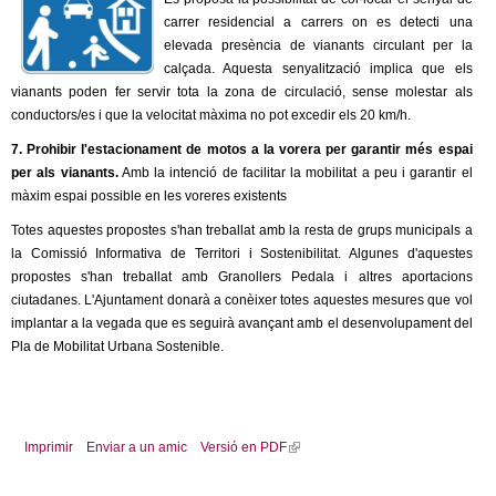
carrer residencial a carrers on es detecti una
elevada presència de vianants circulant per la
calçada. Aquesta senyalització implica que els
vianants poden fer servir tota la zona de circulació, sense molestar als
conductors/es i que la velocitat màxima no pot excedir els 20 km/h.
7. Prohibir l'estacionament de motos a la vorera per garantir més espai
per als vianants.
Amb la intenció de facilitar la mobilitat a peu i garantir el
màxim espai possible en les voreres existents
Totes aquestes propostes s'han treballat amb la resta de grups municipals a
la Comissió Informativa de Territori i Sostenibilitat. Algunes d'aquestes
propostes s'han treballat amb Granollers Pedala i altres aportacions
ciutadanes. L'Ajuntament donarà a conèixer totes aquestes mesures que vol
implantar a la vegada que es seguirà avançant amb el desenvolupament del
Pla de Mobilitat Urbana Sostenible.
Imprimir
Enviar a un amic
Versió en PDF
(
l
i