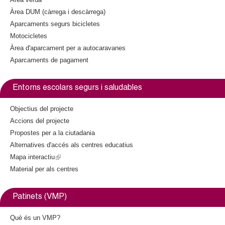
l
Àrea DUM (càrrega i descàrrega)
)
Aparcaments segurs bicicletes
Motocicletes
Àrea d'aparcament per a autocaravanes
Aparcaments de pagament
Entorns escolars segurs i saludables
Objectius del projecte
Accions del projecte
Propostes per a la ciutadania
Alternatives d'accés als centres educatius
Mapa interactiu
(
Material per als centres
l
i
n
Patinets (VMP)
k
i
Què és un VMP?