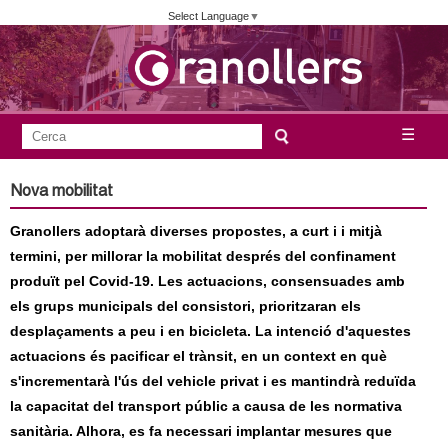
Vés
Select Language
▼
al
contingut
A
C
☰
F
e
j
o
r
Nova mobilitat
c
r
u
a
Granollers adoptarà diverses propostes, a curt i i mitjà
m
n
termini, per millorar la mobilitat després del confinament
u
produït pel Covid-19. Les actuacions, consensuades amb
l
t
els grups municipals del consistori, prioritzaran els
a
desplaçaments a peu i en bicicleta. La intenció d'aquestes
a
r
actuacions és pacificar el trànsit, en un context en què
i
s'incrementarà l'ús del vehicle privat i es mantindrà reduïda
m
d
la capacitat del transport públic a causa de les normativa
e
sanitària. Alhora, es fa necessari implantar mesures que
e