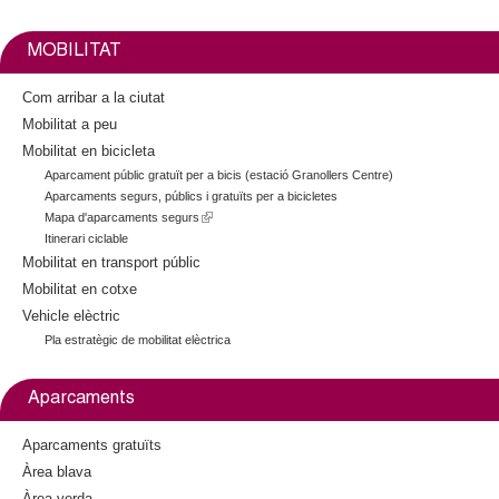
n
k
MOBILITAT
i
s
Com arribar a la ciutat
e
Mobilitat a peu
x
Mobilitat en bicicleta
t
Aparcament públic gratuït per a bicis (estació Granollers Centre)
e
Aparcaments segurs, públics i gratuïts per a bicicletes
r
Mapa d'aparcaments segurs
(
n
Itinerari ciclable
l
a
i
Mobilitat en transport públic
l
n
Mobilitat en cotxe
)
k
Vehicle elèctric
i
Pla estratègic de mobilitat elèctrica
s
e
x
Aparcaments
t
e
Aparcaments gratuïts
r
Àrea blava
n
a
Àrea verda