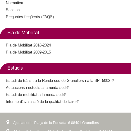
s
Normativa
e
Sancions
x
Preguntes freqüents (FAQS)
t
e
Pla de Mobilitat
r
n
Pla de Mobilitat 2018-2024
a
Pla de Mobilitat 2009-2015
l
)
Estudis
Estudi de trànsit a la Ronda sud de Granollers i a la BP -5002
(
Actuacions i estudis a la ronda sud
(
l
Estudi de mobilitat a la ronda sud
(
l
i
Informe d'avaluació de la qualitat de l'aire
l
i
(
n
i
n
l
k
n
k
i
i
k
i
n
s
Ajuntament - Plaça de la Porxada, 6 08401 Granollers
i
s
k
e