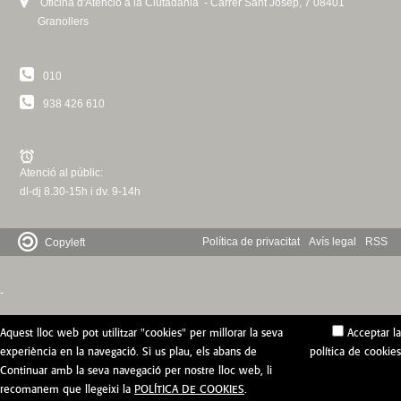
Oficina d'Atenció a la Ciutadania - Carrer Sant Josep, 7 08401
s
e
i
x
Granollers
e
x
s
t
x
t
e
e
010
t
e
x
r
e
r
t
n
938 426 610
r
n
e
a
n
a
r
l
a
l
n
)
Atenció al públic:
l
)
a
dl-dj 8.30-15h i dv. 9-14h
)
l
)
Política de privacitat
Avís legal
RSS
Copyleft
-
Aquest lloc web pot utilitzar "cookies" per millorar la seva
Acceptar la
experiència en la navegació. Si us plau, els abans de
política de cookies
Continuar amb la seva navegació per nostre lloc web, li
recomanem que llegeixi la
POLÍTICA DE COOKIES
.