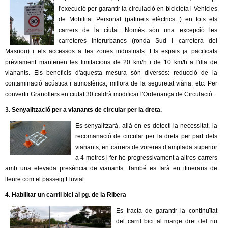
l
l'execució per garantir la circulació en bicicleta i Vehicles
de Mobilitat Personal (patinets elèctrics...) en tots els
e
carrers de la ciutat. Només són una excepció les
carreteres interurbanes (ronda Sud i carretera del
r
Masnou) i els accessos a les zones industrials. Els espais ja pacificats
prèviament mantenen les limitacions de 20 km/h i de 10 km/h a l'illa de
s
vianants. Els beneficis d'aquesta mesura són diversos: reducció de la
contaminació acústica i atmosfèrica, millora de la seguretat viària, etc. Per
convertir Granollers en ciutat 30 caldrà modificar l'Ordenança de Circulació.
3. Senyalització per a vianants de circular per la dreta.
Es senyalitzarà, allà on es detecti la necessitat, la
recomanació de circular per la dreta per part dels
vianants, en carrers de voreres d’amplada superior
a 4 metres i fer-ho progressivament a altres carrers
amb una elevada presència de vianants. També es farà en itineraris de
lleure com el passeig Fluvial.
4. Habilitar un carril bici al pg. de la Ribera
Es tracta de garantir la continuïtat
del carril bici al marge dret del riu