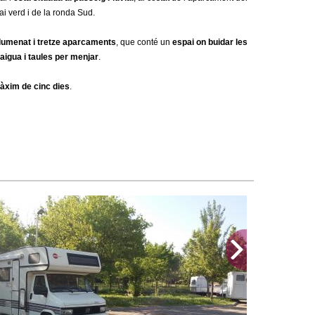
a
ai verd i de la ronda Sud.
r
llumenat i tretze aparcaments
, que conté un
espai on buidar les
i
aigua i taules per menjar
.
d
màxim de cinc dies
.
e
c
e
r
c
a