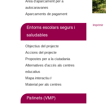
o
Àrea d'aparcament per a
autocaravanes
l
Aparcaments de pagament
l
Imprimir
Entorns escolars segurs i
e
saludables
r
Objectius del projecte
s
Accions del projecte
Propostes per a la ciutadania
Alternatives d'accés als centres
educatius
Mapa interactiu
(
Material per als centres
l
i
n
Patinets (VMP)
k