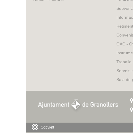
external)
Subvenci
Informac
Retimen
Conveni
OAC - Of
Instrume
Treballa
Serveis 
Sala de
Copyleft