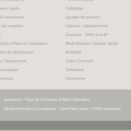
is
ons i ajuts
Habitatge
external)
ió econòmica
Igualtat de gènere
t de comptes
Infància i adolescència
s
Joventut - GRA Jove
(link
is
icina d'Atenció Ciutadana
Medi Ambient i Espais Verds
external)
nts de planificació
Mobilitat
 a l'Ajuntament
Salut i Consum
municipals
Solidaritat
 premsa
Urbanisme
Ajuntament - Plaça de la Porxada, 6 08401 Granollers
Oficina d'Atenció a la Ciutadania - Carrer Sant Josep, 7 08401 Granollers