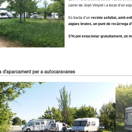
carrer de Joan Vinyoli i a tocar d’un esp
Es tracta d’un
recinte asfaltat, amb en
aigües brutes, un punt de recàrrega d’
S’hi pot estacionar gratuïtament, un 
a d'aparcament per a autocaravanes