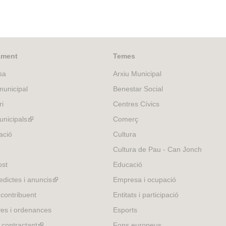
ament
Temes
sa
Arxiu Municipal
unicipal
Benestar Social
ri
Centres Cívics
nicipals
(link
Comerç
is
ació
Cultura
external)
Cultura de Pau - Can Jonch
ost
Educació
edictes i anuncis
(link
Empresa i ocupació
is
 contribuent
Entitats i participació
external)
es i ordenances
Esports
l contractant
(link
Fons europeus