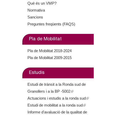
Què és un VMP?
i
Normativa
s
Sancions
e
Preguntes freqüents (FAQS)
x
t
e
Pla de Mobilitat
r
Pla de Mobilitat 2018-2024
n
Pla de Mobilitat 2009-2015
a
l
Estudis
)
Estudi de trànsit a la Ronda sud de
Granollers i a la BP -5002
(
Actuacions i estudis a la ronda sud
l
(
Estudi de mobilitat a la ronda sud
i
(
l
Informe d'avaluació de la qualitat de
n
l
i