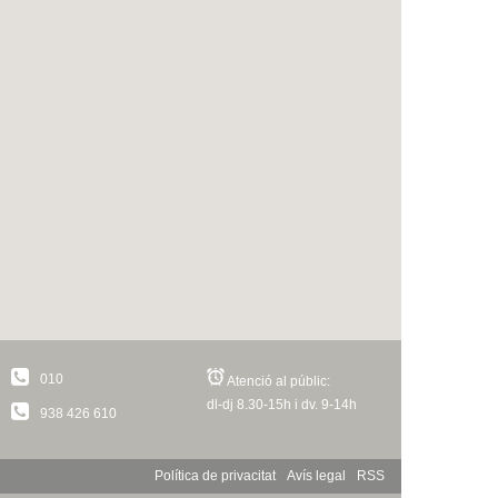
010
Atenció al públic:
dl-dj 8.30-15h i dv. 9-14h
938 426 610
Política de privacitat
Avís legal
RSS