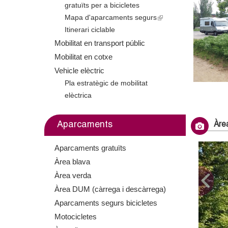
gratuïts per a bicicletes
m
Mapa d'aparcaments segurs
(
e
Itinerari ciclable
l
i
Mobilitat en transport públic
n
n
Mobilitat en cotxe
k
Vehicle elèctric
t
i
Pla estratègic de mobilitat
s
d
elèctrica
e
x
e
Aparcaments
Àre
t
G
e
Aparcaments gratuïts
r
r
Àrea blava
n
Àrea verda
a
a
Àrea DUM (càrrega i descàrrega)
l
)
Aparcaments segurs bicicletes
n
Motocicletes