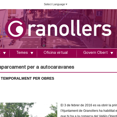
Vés
Select Language
▼
al
contingut
t
Temes
Oficina virtual
Govern Obert
aparcament per a autocaravanes
 TEMPORALMENT PER OBRES
El 3 de febrer de 2016 es va obrir la pr
l'Ajuntament de Granollers ha habilitat 
que hi ha a la comarca del Vallès Orient