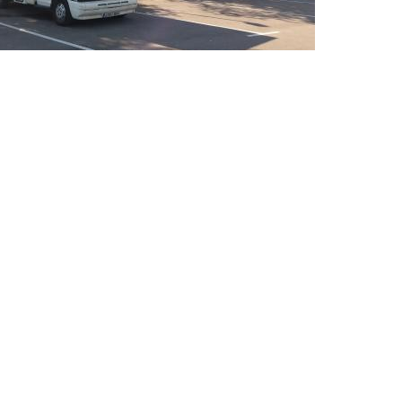
Àrea d'aparcament per a autocaravanes