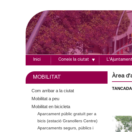
Inici
Coneix la ciutat
L'Ajuntamen
A
j
Àrea d'
MOBILITAT
u
TANCADA
Com arribar a la ciutat
Mobilitat a peu
n
Mobilitat en bicicleta
t
Aparcament públic gratuït per a
bicis (estació Granollers Centre)
a
Aparcaments segurs, públics i