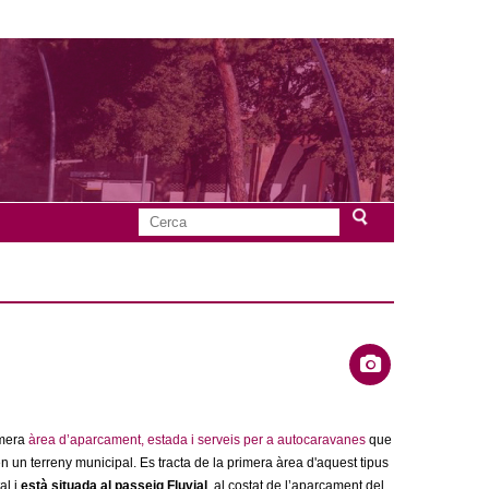
C
F
e
r
o
c
a
r
m
u
imera
àrea d’aparcament, estada i serveis per a autocaravanes
que
l
en un terreny municipal. Es tracta de la primera àrea d'aquest tipus
al i
està situada al passeig Fluvial
, al costat de l’aparcament del