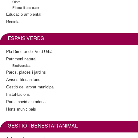
Olors
a
Efecte illa de calor
l
Educació ambiental
)
Recicla
ESPAIS VERDS
Pla Director del Verd Urbà
Patrimoni natural
Biodiversitat
Parcs, places i jardins
Avisos fitosanitaris
Gestió de l'arbrat municipal
Instal·lacions
Participació ciutadana
Horts municipals
GESTIÓ I BENESTAR ANIMAL