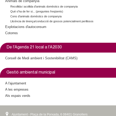
Animals de companyia
Recollida i acollida d'animals domèstics de companyia
Què s'ha de fer si... (preguntes freqüents)
Cens d'animals domèstics de companyia
Llicència de tinença/conducció de gossos potencialment perillosos
Explotacions d'autoconsum
Cotorres
De l'Agenda 21 local a l'A2030
Consell de Medi ambient i Sostenibilitat (CAMS)
Gestió ambiental municipal
A l'ajuntament
A les empreses
Als espais verds
Ajuntament - Plaça de la Porxada, 6 08401 Granollers