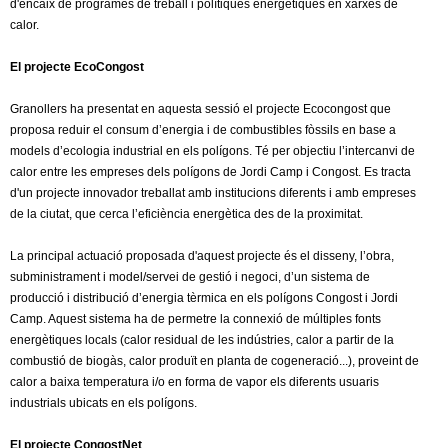
l
d'encaix de programes de treball i polítiques energètiques en xarxes de
calor.
e
El projecte EcoCongost
r
Granollers ha presentat en aquesta sessió el projecte Ecocongost que
proposa reduir el consum d’energia i de combustibles fòssils en base a
s
models d’ecologia industrial en els polígons. Té per objectiu l’intercanvi de
calor entre les empreses dels polígons de Jordi Camp i Congost. Es tracta
d'un projecte innovador treballat amb institucions diferents i amb empreses
de la ciutat, que cerca l’eficiència energètica des de la proximitat.
La principal actuació proposada d'aquest projecte és el disseny, l’obra,
subministrament i model/servei de gestió i negoci, d’un sistema de
producció i distribució d’energia tèrmica en els polígons Congost i Jordi
Camp. Aquest sistema ha de permetre la connexió de múltiples fonts
energètiques locals (calor residual de les indústries, calor a partir de la
combustió de biogàs, calor produït en planta de cogeneració...), proveint de
calor a baixa temperatura i/o en forma de vapor els diferents usuaris
industrials ubicats en els polígons.
El projecte CongostNet