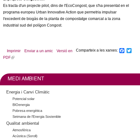
Es tracta d'un projecte pilot, dins de l'EcoCongost, que s'ha presentat en el
programa europeu Urban Innovative Action que permetria impulsar
l'excedent de biogàs de la planta de compostatge comarcal a la zona
industrial sud del polígon Congost.
Comparteix a les xarxes:
F
T
Imprimir
Enviar a un amic
Versió en
a
w
PDF
(
c
i
l
e
t
b
t
i
o
e
n
MEDI AMBIENT
o
r
k
k
i
Energia i Canvi Climàtic
s
Potencial solar
e
BIOenergia
x
Pobresa energètica
t
Setmana de l'Energia Sostenible
Qualitat ambiental
e
r
Atmosfèrica
n
Acústica (Soroll)