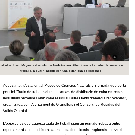
c
n
e
t
r
c
d
a
e
G
L'alcalde Josep Mayoral i el regidor de Medi Ambient Albert Camps han obert la sessió de
r
treball a la qual hi assisteixen una setantena de persones
a
Aquest matí s'està fent al Museu de Ciències Naturals un jornada que porta
per títol “Taula de treball sobre les xarxes de distribució de calor en zones
n
industrials proveïdes amb calor residual i altres fonts d’energia renovables",
organitzada per l'Ajuntament de Granollers i el Consorci de Residus del
o
Vallès Oriental.
l
L'objectiu és que aquesta taula de treball sigui un punt de trobada entre
representants de les diferents administracions locals i regionals i serveixi