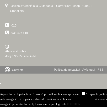
Oficina d'Atenció a la Ciutadania - Carrer Sant Josep, 7 08401
Granollers
010
938 426 610
Atenció al públic:
dl-dj 8.30-15h i dv. 9-14h
Política de privacitat
Avís legal
RSS
Copyleft
-
Aquest lloc web pot utilitzar "cookies" per millorar la seva experiència
Acceptar la política
en la navegació. Si us plau, els abans de Continuar amb la seva
de cookies
navegació per nostre lloc web, li recomanem que llegeixi la
POLÍTICA