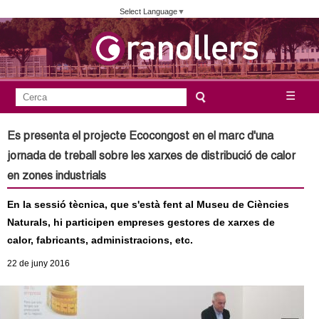
Vés
Select Language
▼
al
contingut
A
C
☰
F
e
j
o
r
Es presenta el projecte Ecocongost en el marc d'una
c
r
u
jornada de treball sobre les xarxes de distribució de calor
a
m
en zones industrials
n
u
En la sessió tècnica, que s'està fent al Museu de Ciències
l
t
Naturals, hi participen empreses gestores de xarxes de
a
calor, fabricants, administracions, etc.
a
r
22
de juny
2016
i
m
d
e
e