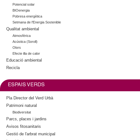
r
s
Potencial solar
n
e
BIOenergia
a
x
Pobresa energètica
l
t
Setmana de l'Energia Sostenible
)
Qualitat ambiental
e
r
Atmosfèrica
n
Acústica (Soroll)
Olors
a
Efecte illa de calor
l
Educació ambiental
)
Recicla
ESPAIS VERDS
Pla Director del Verd Urbà
Patrimoni natural
Biodiversitat
Parcs, places i jardins
Avisos fitosanitaris
Gestió de l'arbrat municipal