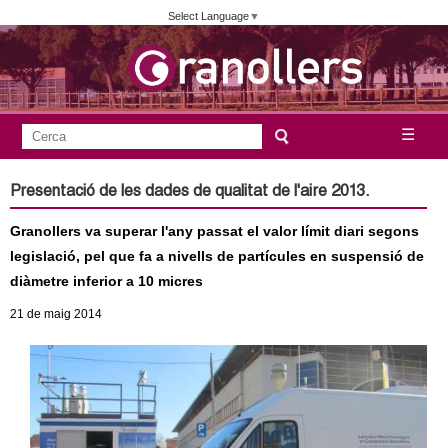
Vés
Select Language
▼
al
contingut
A
C
☰
F
e
j
o
r
Presentació de les dades de qualitat de l'aire 2013.
c
r
u
a
Granollers va superar l'any passat el valor límit diari segons
m
n
legislació, pel que fa a nivells de partícules en suspensió de
u
diàmetre inferior a 10 micres
l
t
21
de maig
2014
a
a
r
i
m
d
e
e