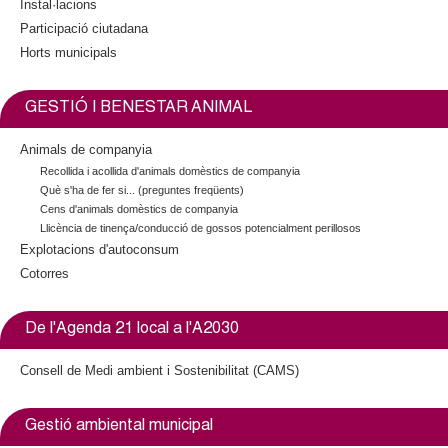
Instal·lacions
Participació ciutadana
Horts municipals
GESTIÓ I BENESTAR ANIMAL
Animals de companyia
Recollida i acollida d'animals domèstics de companyia
Què s'ha de fer si... (preguntes freqüents)
Cens d'animals domèstics de companyia
Llicència de tinença/conducció de gossos potencialment perillosos
Explotacions d'autoconsum
Cotorres
De l'Agenda 21 local a l'A2030
Consell de Medi ambient i Sostenibilitat (CAMS)
Gestió ambiental municipal