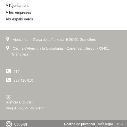
A l'ajuntament
A les empreses
Als espais verds
Ajuntament - Plaça de la Porxada, 6 08401 Granollers
Oficina d'Atenció a la Ciutadania - Carrer Sant Josep, 7 08401
Granollers
010
938 426 610
Atenció al públic:
dl-dj 8.30-15h i dv. 9-14h
Política de privacitat
Avís legal
RSS
Copyleft