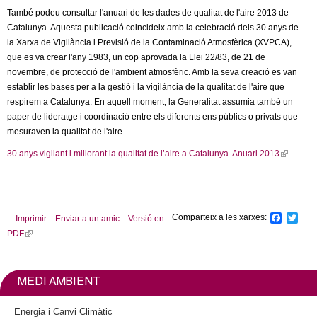
r
e
També podeu consultar l'anuari de les dades de qualitat de l'aire 2013 de
n
r
Catalunya. Aquesta publicació coincideix amb la celebració dels 30 anys de
a
n
la Xarxa de Vigilància i Previsió de la Contaminació Atmosfèrica (XVPCA),
l
a
que es va crear l'any 1983, un cop aprovada la Llei 22/83, de 21 de
)
l
novembre, de protecció de l'ambient atmosfèric. Amb la seva creació es van
)
establir les bases per a la gestió i la vigilància de la qualitat de l'aire que
respirem a Catalunya. En aquell moment, la Generalitat assumia també un
paper de lideratge i coordinació entre els diferents ens públics o privats que
mesuraven la qualitat de l'aire
30 anys vigilant i millorant la qualitat de l’aire a Catalunya. Anuari 2013
(
l
i
n
k
Comparteix a les xarxes:
F
T
Imprimir
Enviar a un amic
Versió en
i
a
w
PDF
(
c
i
s
l
e
t
e
b
t
i
x
o
e
n
MEDI AMBIENT
o
r
t
k
k
e
i
Energia i Canvi Climàtic