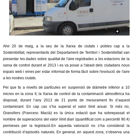
c
n
e
t
r
c
d
a
e
Ahir 20 de maig, a la seu de la Xarxa de ciutats i pobles cap a la
Sostenibilitat, representants del Departament de Territori i Sostenibilitat van
G
presentar les dades sobre qualitat de l'aire registrades a les estacions de la
xarxa de control durant el 2013 i es va posar a l'abast dels ciutadans nous
r
espais web i eines per estar informat de forma fàcil sobre l'evolució de l'aire
a les nostres ciutats.
a
Pel que fa a nivells de partícules en suspensió de diàmetre inferior a 10
micres en la zona II, la Xarxa de control de la contaminació atmosfèrica ha
n
disposat, durant l’any 2013 de 21 punts de mesurament fix d’aquest
contaminant. En cap cas s’ha superat el valor límit anual. Si més no,
o
Granollers (Francesc Macià) es la única estació que ha sobrepassat el
nombre de superacions del valor límit diari (quantificat com a percentil 90.4)
l
permeses per la legislació.En aquesta valoració no s’ha considerat la
contribució d’episodis naturals. En general, en aquest zona, s’observa una