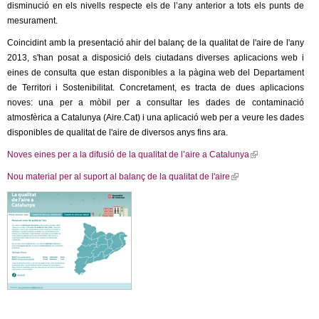
l
disminució en els nivells respecte els de l’any anterior a tots els punts de
mesurament.
e
Coincidint amb la presentació ahir del balanç de la qualitat de l'aire de l'any
2013, s'han posat a disposició dels ciutadans diverses aplicacions web i
r
eines de consulta que estan disponibles a la pàgina web del Departament
de Territori i Sostenibilitat. Concretament, es tracta de dues aplicacions
s
noves: una per a mòbil per a consultar les dades de contaminació
atmosfèrica a Catalunya (Aire.Cat) i una aplicació web per a veure les dades
disponibles de qualitat de l'aire de diversos anys fins ara.
Noves eines per a la difusió de la qualitat de l’aire a Catalunya
(
l
Nou material per al suport al balanç de la qualitat de l'aire
(
i
l
n
i
k
n
i
k
s
i
e
s
x
e
t
x
e
t