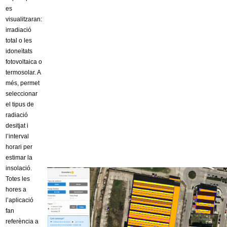
es
visualitzaran:
irradiació
total o les
idoneïtats
fotovoltaica o
termosolar. A
més, permet
seleccionar
el tipus de
radiació
desitjat i
l’interval
horari per
estimar la
insolació.
Totes les
hores a
l’aplicació
fan
referència a