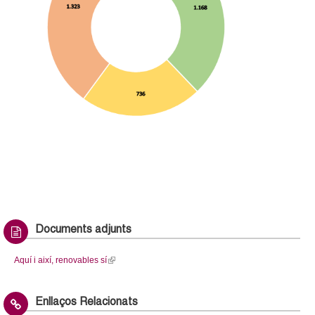
Documents adjunts
Aquí i així, renovables sí
(
l
i
Enllaços Relacionats
n