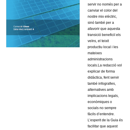
servir no només per a
canviar el color del
nostre mix elèctric,
sinó també per a
afavorir que aquesta
transició beneficiï els
veïns, el teixit
productiu local i les
mateixes
administracions
locals.La redacció vol
explicar de forma
didàctica, fent servir
també infografies,
alternatives amb
implicacions legals,
econòmiques o
socials no sempre
fàcils d’entendre.
L’esperit de la Guia és
facilitar que aquest