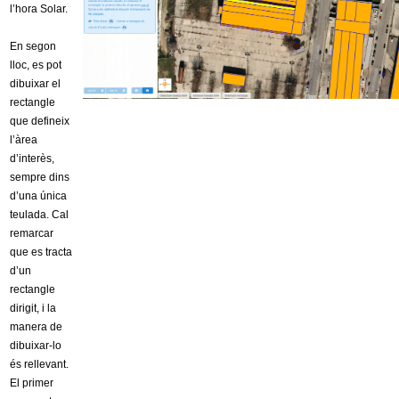
l’hora Solar.
En segon
lloc, es pot
dibuixar el
rectangle
que defineix
l’àrea
d’interès,
sempre dins
d’una única
teulada. Cal
remarcar
que es tracta
d’un
rectangle
dirigit, i la
manera de
dibuixar-lo
és rellevant.
El primer