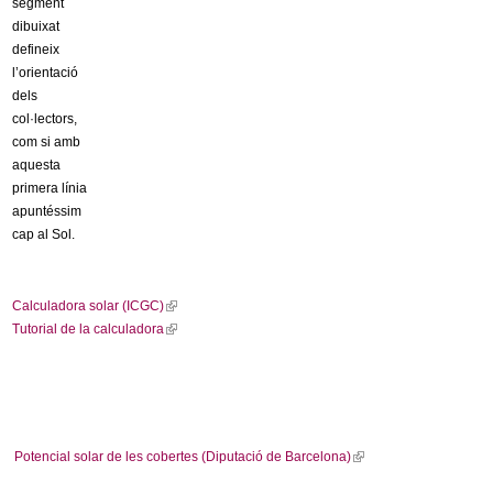
segment
dibuixat
defineix
l’orientació
dels
col·lectors,
com si amb
aquesta
primera línia
apuntéssim
cap al Sol.
Calculadora solar (ICGC)
(
Tutorial de la calculadora
l
(
i
l
n
i
k
n
i
k
s
i
Potencial solar de les cobertes (Diputació de Barcelona)
(
e
s
l
x
e