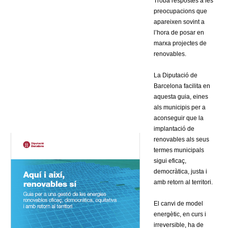
Troba respostes a les
l
preocupacions que
apareixen sovint a
e
l’hora de posar en
marxa projectes de
r
renovables.
s
La Diputació de
Barcelona facilita en
aquesta guia, eines
als municipis per a
aconseguir que la
implantació de
renovables als seus
termes municipals
sigui eficaç,
democràtica, justa i
amb retorn al territori.
El canvi de model
energètic, en curs i
irreversible, ha de