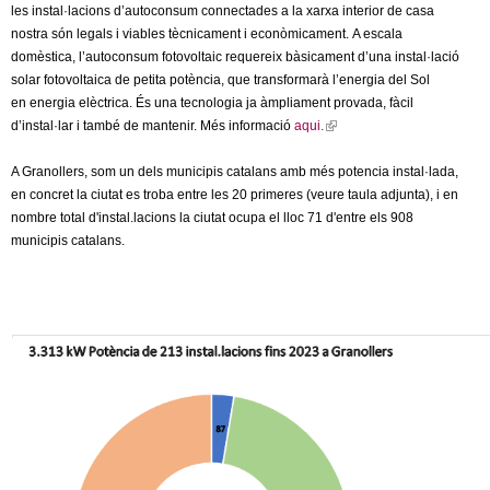
les instal·lacions d’autoconsum
connectades a la xarxa interior de casa
nostra són legals i viables tècnicament i econòmicament.
A escala
domèstica, l’autoconsum fotovoltaic requereix
bàsicament d’una instal·lació
solar fotovoltaica de petita potència, que transformarà l’energia del Sol
en energia elèctrica. És una tecnologia ja àmpliament provada, fàcil
d’instal·lar i també de mantenir. Més informació
aqui.
(
l
A Granollers, som un dels municipis catalans amb més potencia instal·lada,
i
en concret la ciutat es troba entre les 20 primeres (veure taula adjunta), i en
n
nombre total d'instal.lacions la ciutat ocupa el lloc 71 d'entre els 908
k
municipis catalans.
i
s
e
x
t
e
r
n
a
l
)