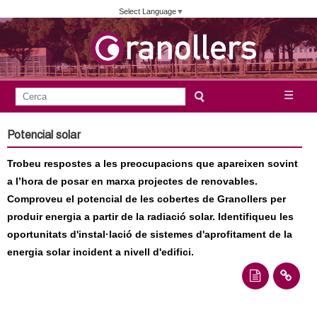
Vés
Select Language
▼
al
contingut
A
C
☰
F
e
j
o
r
Potencial solar
c
r
u
a
Trobeu respostes a les preocupacions que apareixen sovint
m
n
a l’hora de posar en marxa projectes de renovables.
u
Comproveu el potencial de les cobertes de Granollers per
l
t
produir energia a partir de la radiació solar. Identifiqueu les
a
oportunitats d'instal·lació de sistemes d'aprofitament de la
a
r
energia solar incident a nivell d'edifici.
i
m
d
e
e