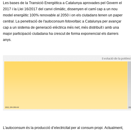
Les bases de la Transició Energètica a Catalunya aprovades pel Govern el
s
2017 i la Llei 16/2017 del canvi climàtic, dissenyen el camí cap a un nou
e
model energètic 100% renovable al 2050 i on els ciutadans tenen un paper
x
central. La penetració de l'autoconsum fotovoltaic a Catalunya per avançar
t
cap a un sistema de generació elèctrica més net, més distribuït i amb una
e
major participació ciutadana ha crescut de forma exponencial els darrers
r
anys.
n
a
l
)
L'autoconsum és la producció d’electricitat per al consum propi.
Actualment,