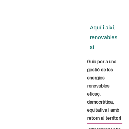
c
n
e
t
r
Aquí i així,
c
d
a
renovables
e
sí
G
Guia per a una
r
gestió de les
energies
a
renovables
n
eficaç,
democràtica,
o
equitativa i amb
l
retorn al territori