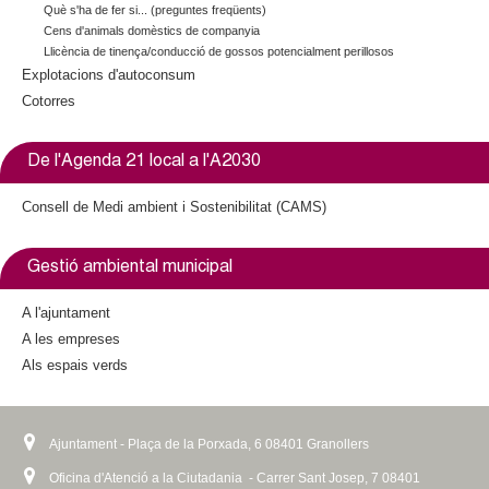
Què s'ha de fer si... (preguntes freqüents)
Cens d'animals domèstics de companyia
Llicència de tinença/conducció de gossos potencialment perillosos
Explotacions d'autoconsum
Cotorres
De l'Agenda 21 local a l'A2030
Consell de Medi ambient i Sostenibilitat (CAMS)
Gestió ambiental municipal
A l'ajuntament
A les empreses
Als espais verds
Ajuntament - Plaça de la Porxada, 6 08401 Granollers
Oficina d'Atenció a la Ciutadania - Carrer Sant Josep, 7 08401