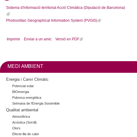
k
Sistema d'informació territorial Acció Climàtica (Diputació de Barcelona)
i
(
s
l
Photovoltaic Geographical Information System (PVGIS)
(
e
i
l
x
n
i
t
Imprimir
Enviar a un amic
Versió en PDF
(
k
n
e
l
i
k
r
i
s
i
n
n
e
s
a
k
x
e
l
MEDI AMBIENT
i
t
x
)
s
e
t
Energia i Canvi Climàtic
e
r
e
Potencial solar
x
n
r
BIOenergia
t
a
n
Pobresa energètica
e
Setmana de l'Energia Sostenible
l
a
Qualitat ambiental
r
)
l
n
Atmosfèrica
)
Acústica (Soroll)
a
Olors
l
Efecte illa de calor
)