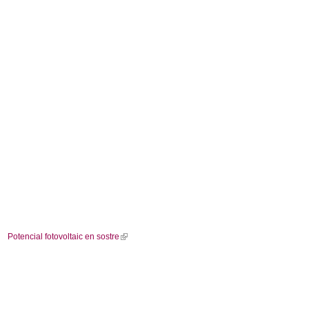
Potencial fotovoltaic en sostre
(
l
i
n
k
i