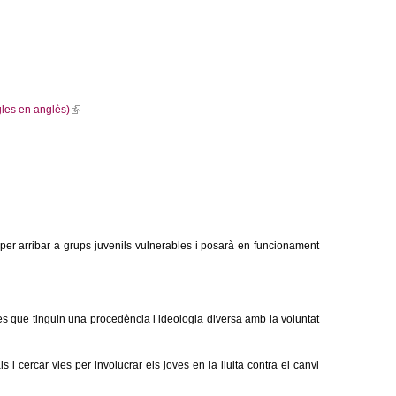
(
l
i
n
gles en anglès)
k
i
s
e
x
t
e
per arribar a grups juvenils vulnerables i posarà en funcionament
r
n
a
l
s que tinguin una procedència i ideologia diversa amb la voluntat
)
s i cercar vies per involucrar els joves en la lluita contra el canvi