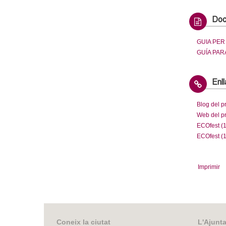
Doc
GUIA PER
GUÍA PAR
Enl
Blog del p
Web del pr
ECOfest (1
ECOfest (1
Imprimir
Coneix la ciutat
L'Ajunt