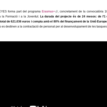
l
)
 EYES forma part del programa
Erasmus+
(
, concretament de la convocatòria 1
a la Formació i a la Joventut.
La durada del projecte és de 24 mesos: de l’1
l
total de 621.036 euros i compta amb el 80% del finançament de la Unió Europ
i
 es destinen a la contractació de personal per al desenvolupament de les tasques 
n
k
i
s
e
x
t
e
r
n
a
l
)