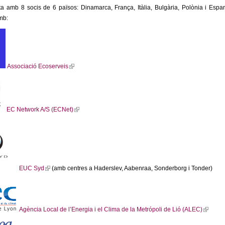
 amb 8 socis de 6 països: Dinamarca, França, Itàlia, Bulgària, Polònia i Espan
mb:
(
l
i
n
Associació Ecoserveis
k
(
i
l
s
i
e
EC Network A/S (ECNet)
n
x
k
(
t
i
l
e
s
i
r
e
n
n
x
k
EUC Syd
(amb centres a Haderslev, Aabenraa, Sonderborg i Tonder)
a
t
i
l
(
e
s
)
l
r
e
i
n
Agència Local de l’Energia i el Clima de la Metrópoli de Lió (ALEC)
x
n
a
t