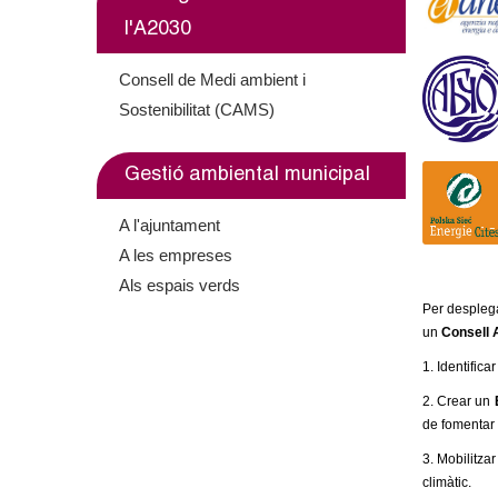
l'A2030
Consell de Medi ambient i
Sostenibilitat (CAMS)
Gestió ambiental municipal
A l'ajuntament
A les empreses
Als espais verds
Per desplega
un
Consell 
1. Identifica
2. Crear un
de fomentar l
3. Mobilitzar
climàtic.