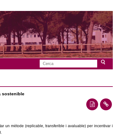
C
F
e
r
o
c
a
a sostenible
r
m
u
un mètode (replicable, transferible i avaluable) per incentivar i
l
l.