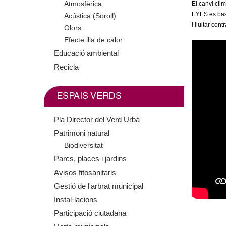
Atmosfèrica
El canvi cli
m
EYES es basa
Acústica (Soroll)
i lluitar cont
Olors
e
Efecte illa de calor
n
Educació ambiental
Recicla
t
d
ESPAIS VERDS
e
Pla Director del Verd Urbà
Patrimoni natural
G
Biodiversitat
Parcs, places i jardins
r
Avisos fitosanitaris
a
Gestió de l'arbrat municipal
Instal·lacions
n
Participació ciutadana