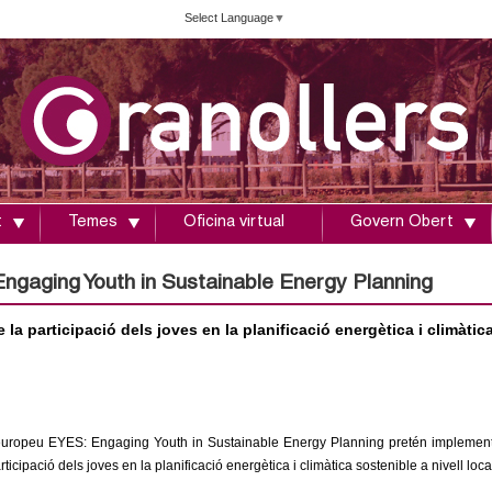
Vés
Select Language
▼
al
contingut
t
Temes
Oficina virtual
Govern Obert
ngaging Youth in Sustainable Energy Planning
la participació dels joves en la planificació energètica i climàtic
europeu EYES: Engaging Youth in Sustainable Energy Planning pretén implementar 
participació dels joves en la planificació energètica i climàtica sostenible a nivell loca