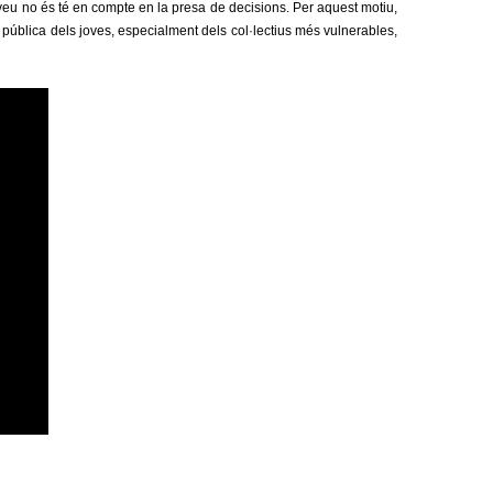
a
 veu no és té en compte en la presa de decisions. Per aquest motiu,
 pública dels joves, especialment dels col·lectius més vulnerables,
r
i
d
e
c
e
r
c
a