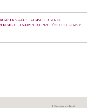
PROMÍS EN ACCIÓ PEL CLIMA DEL JOVENT
(
MPROMISO DE LA JUVENTUD EN ACCIÓN POR EL CLIMA
l
(
i
l
n
i
k
n
i
k
s
i
e
s
x
e
t
x
e
t
r
e
n
r
a
n
l
a
)
l
)
Oficina virtual