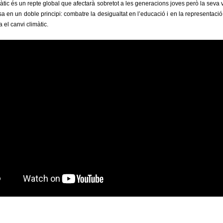
màtic és un repte global que afectarà sobretot a les generacions joves però la seva
 en un doble principi: combatre la desigualtat en l’educació i en la representació
ra el canvi climàtic.