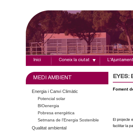
Inici
Coneix la ciutat
L'Ajuntamen
A
j
EYES: E
MEDI AMBIENT
u
Foment de 
Energia i Canvi Climàtic
Potencial solar
n
BIOenergia
t
Pobresa energètica
El projecte 
Setmana de l'Energia Sostenible
a
facilitar la 
Qualitat ambiental