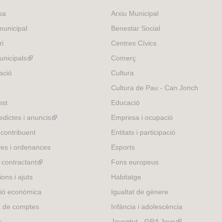
s
e
t
r
sa
Arxiu Municipal
e
r
e
n
x
n
r
a
unicipal
Benestar Social
t
a
n
l
ri
Centres Cívics
e
l
a
)
r
nicipals
(link
)
l
Comerç
n
)
is
ació
Cultura
a
external)
Cultura de Pau - Can Jonch
l
)
ost
Educació
edictes i anuncis
(link
Empresa i ocupació
is
 contribuent
Entitats i participació
external)
es i ordenances
Esports
l contractant
(link
Fons europeus
is
ons i ajuts
Habitatge
external)
ió econòmica
Igualtat de gènere
t de comptes
Infància i adolescència
s
Joventut - GRA Jove
(link