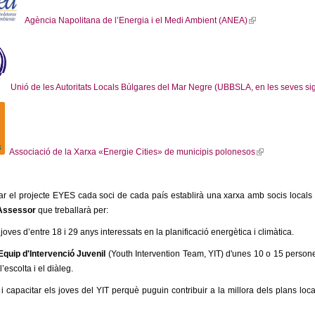
(
k
l
e
l
i
Agència Napolitana de l’Energia i el Medi Ambient (ANEA)
)
r
i
s
n
n
e
a
k
x
l
i
t
)
Unió de les Autoritats Locals Búlgares del Mar Negre (UBBSLA, en les seves si
s
e
e
r
(
x
n
l
t
a
i
e
l
Associació de la Xarxa «Energie Cities» de municipis polonesos
n
r
)
k
n
i
a
r el projecte EYES cada soci de cada país establirà una xarxa amb socis locals 
s
l
Assessor
que treballarà per:
e
)
x
r joves d’entre 18 i 29 anys interessats en la planificació energètica i climàtica.
t
Equip d'Intervenció Juvenil
(Youth Intervention Team, YIT) d'unes 10 o 15 persone
e
’escolta i el diàleg.
r
n
 i capacitar els joves del YIT perquè puguin contribuir a la millora dels plans local
a