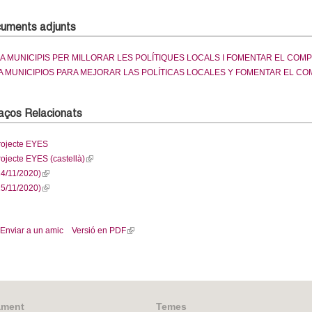
uments adjunts
 A MUNICIPIS PER MILLORAR LES POLÍTIQUES LOCALS I FOMENTAR EL COM
A MUNICIPIOS PARA MEJORAR LAS POLÍTICAS LOCALES Y FOMENTAR EL CO
laços Relacionats
rojecte EYES
ojecte EYES (castellà)
(
4/11/2020)
(
l
5/11/2020)
l
(
i
i
l
n
n
i
k
Enviar a un amic
Versió en PDF
(
k
n
i
l
i
k
s
i
s
i
e
n
e
s
x
k
x
e
t
i
t
x
e
ament
Temes