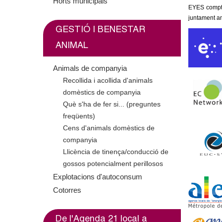
o
Horts municipals
EYES compta
juntament a
l
GESTIÓ I BENESTAR
l
ANIMAL
e
Animals de companyia
Recollida i acollida d'animals
r
domèstics de companyia
Què s'ha de fer si... (preguntes
s
freqüents)
Cens d'animals domèstics de
companyia
Llicència de tinença/conducció de
gossos potencialment perillosos
Explotacions d'autoconsum
Cotorres
De l'Agenda 21 local a