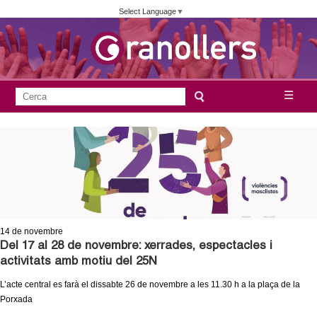
Vés
Select Language
▼
al
contingut
A
C
☰
F
e
j
o
r
c
r
u
a
m
n
u
l
t
a
14
de novembre
a
r
Del 17 al 28 de novembre: xerrades, espectacles i
activitats amb motiu del 25N
i
m
L’acte central es farà el dissabte 26 de novembre a les 11.30 h a la plaça de la
d
Porxada
e
e