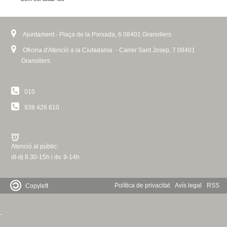
Ajuntament - Plaça de la Porxada, 6 08401 Granollers
Oficina d'Atenció a la Ciutadania - Carrer Sant Josep, 7 08401
Granollers
010
938 426 610
Atenció al públic:
dl-dj 8.30-15h i dv. 9-14h
Política de privacitat
Avís legal
RSS
Copyleft
-