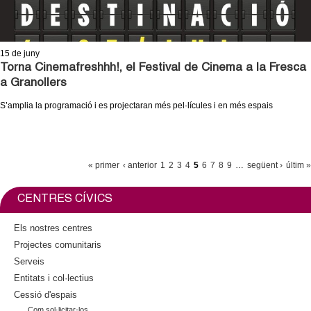
15
de juny
Torna Cinemafreshhh!, el Festival de Cinema a la Fresca
a Granollers
S’amplia la programació i es projectaran més pel·lícules i en més espais
P
« primer
‹ anterior
1
2
3
4
5
6
7
8
9
…
següent ›
últim »
À
G
CENTRES CÍVICS
I
Els nostres centres
N
Projectes comunitaris
E
Serveis
S
Entitats i col·lectius
Cessió d'espais
Com sol·licitar-los