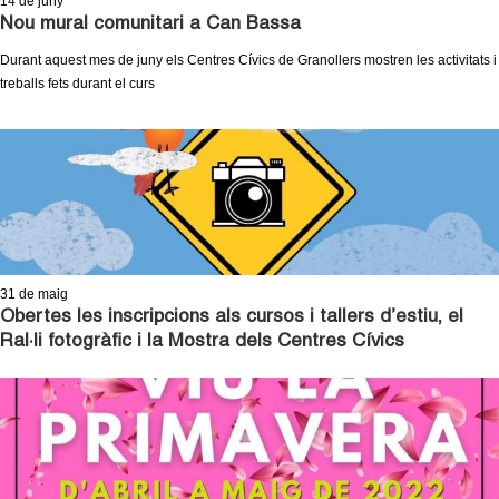
14
de juny
l
Nou mural comunitari a Can Bassa
e
Durant aquest mes de juny els Centres Cívics de Granollers mostren les activitats i
treballs fets durant el curs
r
s
31
de maig
Obertes les inscripcions als cursos i tallers d’estiu, el
Ral·li fotogràfic i la Mostra dels Centres Cívics