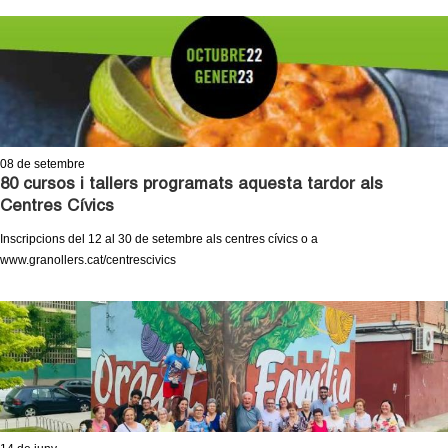
c
n
e
t
r
c
d
a
e
08
de setembre
80 cursos i tallers programats aquesta tardor als
G
Centres Cívics
r
Inscripcions del 12 al 30 de setembre als centres cívics o a
www.granollers.cat/centrescivics
a
n
o
l