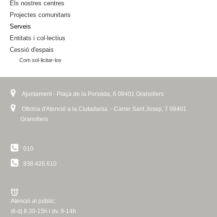
s
Els nostres centres
e
Projectes comunitaris
x
Serveis
t
Entitats i col·lectius
e
Cessió d'espais
r
Com sol·licitar-los
n
a
l
)
Ajuntament - Plaça de la Porxada, 6 08401 Granollers
Oficina d'Atenció a la Ciutadania - Carrer Sant Josep, 7 08401
Granollers
010
938 426 610
Atenció al públic:
dl-dj 8.30-15h i dv. 9-14h