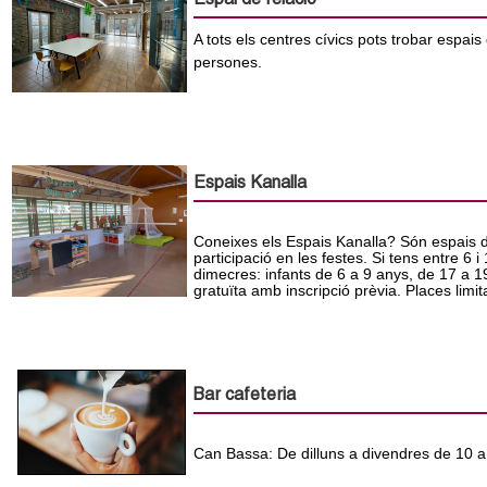
Espai de relació
l
A tots els centres cívics pots trobar espais 
e
persones.
r
s
Espais Kanalla
Coneixes els Espais Kanalla? Són espais d’ac
participació en les festes. Si tens entre 6 
dimecres: infants de 6 a 9 anys, de 17 a 19.
gratuïta amb inscripció prèvia. Places limi
Bar cafeteria
Can Bassa: De dilluns a divendres de 10 a 