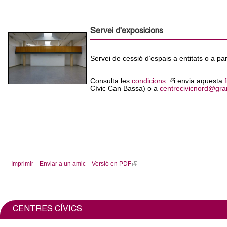
Servei d'exposicions
Servei de cessió d’espais a entitats o a pa
Consulta les
condicions
(
i envia aquesta
Cívic Can Bassa) o a
centrecivicnord@gran
l
i
n
k
i
s
e
x
t
e
r
Imprimir
Enviar a un amic
Versió en PDF
(
n
l
a
i
l
)
n
k
CENTRES CÍVICS
i