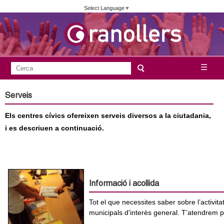
Vés
Select Language
▼
al
contingut
A
C
☰
F
e
j
o
r
Serveis
c
r
u
a
Els centres cívics ofereixen serveis diversos a la ciutadania,
m
n
i es descriuen a continuació.
u
l
t
a
a
r
Informació i acollida
i
m
d
Tot el que necessites saber sobre l’activit
municipals d'interès general. T’atendrem p
e
e