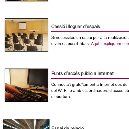
c
n
e
t
r
Cessió i lloguer d’espais
c
d
a
Si necessites un espai per a la realització
e
diverses possibilitats.
Aquí t’expliquem com
G
r
Punts d’accés públic a Internet
a
Connecta’t gratuïtament a Internet des de 
del Wi-Fi, o amb els ordinadors d’accés pú
n
d'obertura.
o
l