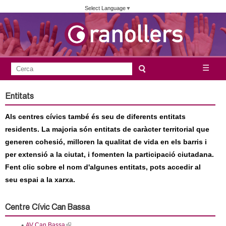
Vés
Select Language
▼
al
contingut
A
C
☰
F
e
j
o
r
Entitats
c
r
u
a
Als centres cívics també és seu de diferents entitats
m
n
residents. La majoria són entitats de caràcter territorial que
u
generen cohesió, milloren la qualitat de vida en els barris i
l
t
per extensió a la ciutat, i fomenten la participació ciutadana.
a
Fent clic sobre el nom d'algunes entitats, pots accedir al
a
r
seu espai a la xarxa.
i
m
d
Centre Cívic Can Bassa
e
e
AV Can Bassa
(