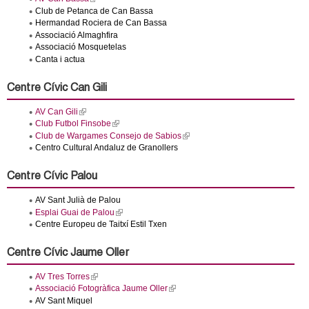
c
l
Club de Petanca de Can Bassa
n
i
Hermandad Rociera de Can Bassa
e
n
Associació Almaghfira
k
t
r
i
Associació Mosquetelas
s
Canta i actua
c
e
d
x
a
t
Centre Cívic Can Gili
e
e
r
AV Can Gili
(
n
l
Club Futbol Finsobe
(
a
i
G
l
l
Club de Wargames Consejo de Sabios
(
n
i
)
l
Centro Cultural Andaluz de Granollers
k
n
i
i
k
r
n
s
i
k
Centre Cívic Palou
e
s
i
x
e
a
s
t
AV Sant Julià de Palou
x
e
e
t
Esplai Guai de Palou
(
x
r
e
l
n
t
Centre Europeu de Taitxí Estil Txen
n
r
i
e
a
n
n
r
l
a
k
n
o
Centre Cívic Jaume Oller
)
l
i
a
)
s
l
AV Tres Torres
(
e
)
l
l
Associació Fotogràfica Jaume Oller
(
x
i
l
t
AV Sant Miquel
n
i
e