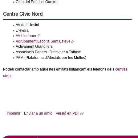
l
Club del Punt i el Ganxet
k
n
r
i
k
n
s
i
a
e
Centre Cívic Nord
e
s
l
x
e
)
t
AV de l’Hostal
x
r
e
t
L'Hydra
r
e
AV Lledoner
(
n
r
l
s
Agrupament Escolta Sant Esteve
(
a
n
i
l
l
Activament Granollers
a
n
i
)
l
Associació Papers i Drets per a Tothom
k
n
)
i
PAM (Plataforma d'Afectats per les Multes)
k
s
i
e
s
Podeu contactar amb aquestes entitats mitjançant els telèfons dels
centres
x
e
t
x
cívics
e
t
r
e
n
r
a
n
l
a
)
l
)
Imprimir
Enviar a un amic
Versió en PDF
(
l
i
n