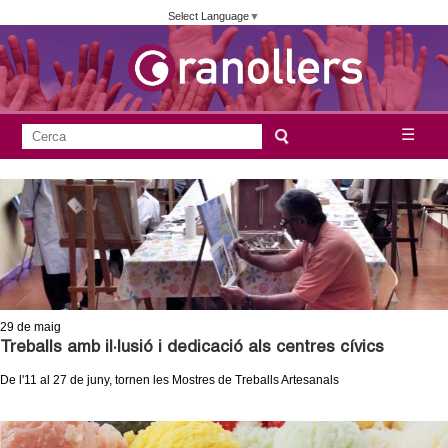
Vés
Select Language
▼
al
contingut
A
C
☰
F
e
j
o
r
c
r
u
a
m
n
u
l
t
a
29
de maig
a
r
Treballs amb il·lusió i dedicació als centres cívics
i
De l'11 al 27 de juny, tornen les Mostres de Treballs Artesanals
m
d
e
e