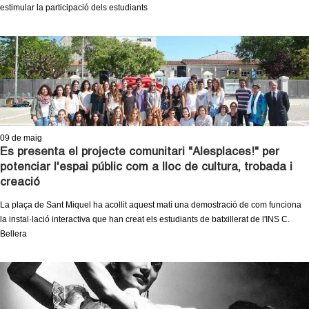
l
estimular la participació dels estudiants
e
r
s
09
de maig
Es presenta el projecte comunitari "Alesplaces!" per
potenciar l'espai públic com a lloc de cultura, trobada i
creació
La plaça de Sant Miquel ha acollit aquest matí una demostració de com funciona
la instal·lació interactiva que han creat els estudiants de batxillerat de l'INS C.
Bellera