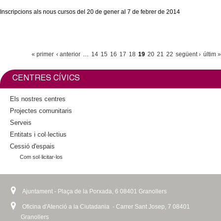
Inscripcions als nous cursos del 20 de gener al 7 de febrer de 2014
P
« primer
‹ anterior
…
14
15
16
17
18
19
20
21
22
següent ›
últim »
À
G
CENTRES CÍVICS
I
Els nostres centres
N
Projectes comunitaris
E
Serveis
S
Entitats i col·lectius
Cessió d'espais
Com sol·licitar-los
Ajuntament - Plaça de la Porxada, 6 08401 Granollers
Oficina d'Atenció a la Ciutadania - Carrer Sant Josep, 7 08401
Granollers