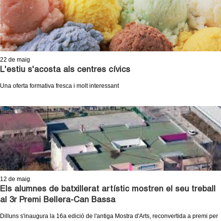
c
n
e
t
r
c
d
22
de maig
a
L'estiu s'acosta als centres cívics
e
Una oferta formativa fresca i molt interessant
G
r
a
n
12
de maig
o
Els alumnes de batxillerat artístic mostren el seu treball
al 3r Premi Bellera-Can Bassa
l
Dilluns s'inaugura la 16a edició de l'antiga Mostra d'Arts, reconvertida a premi per