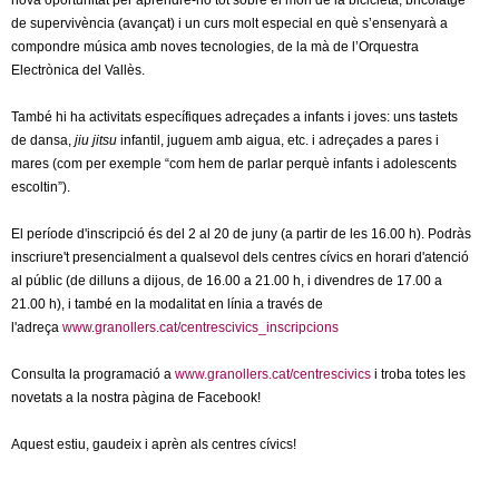
nova oportunitat per aprendre-ho tot sobre el món de la bicicleta, bricolatge
l
de supervivència (avançat) i un curs molt especial en què s’ensenyarà a
compondre música amb noves tecnologies, de la mà de l’Orquestra
e
Electrònica del Vallès.
r
També hi ha activitats específiques adreçades a infants i joves: uns tastets
de dansa,
jiu jitsu
infantil, juguem amb aigua, etc. i adreçades a pares i
s
mares (com per exemple “com hem de parlar perquè infants i adolescents
escoltin”).
El període d'inscripció és del 2 al 20 de juny (a partir de les 16.00 h). Podràs
inscriure't presencialment a qualsevol dels centres cívics en horari d'atenció
al públic (de dilluns a dijous, de 16.00 a 21.00 h, i divendres de 17.00 a
21.00 h), i també en la modalitat en línia a través de
l'adreça
www.granollers.cat/centrescivics_inscripcions
Consulta la programació a
www.granollers.cat/centrescivics
i troba totes les
novetats a la nostra pàgina de Facebook!
Aquest estiu, gaudeix i aprèn als centres cívics!