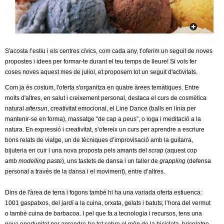
c
n
e
t
r
c
S'acosta l’estiu i els centres cívics, com cada any, t’oferim un seguit de noves
d
a
propostes i idees per formar-te durant el teu temps de lleure! Si vols fer
coses noves aquest mes de juliol, et proposem tot un seguit d'activitats.
e
Com ja és costum, l'oferta s'organitza en quatre àrees temàtiques. Entre
G
molts d'altres, en salut i creixement personal, destaca el curs de cosmètica
natural
aftersun
, creativitat emocional, el Line Dance (balls en línia per
r
mantenir-se en forma), massatge “de cap a peus”, o ioga i meditació a la
natura. En expressió i creativitat, s’ofereix un curs per aprendre a escriure
a
bons relats de viatge, un de tècniques d’improvisació amb la guitarra,
bijuteria en cuir i una nova proposta pels amants del
scrap
(aquest cop
n
amb
modelling paste
), uns tastets de dansa i un taller de
grappling
(defensa
personal a través de la dansa i el moviment), entre d’altres.
o
Dins de l'àrea de terra i fogons també hi ha una variada oferta estiuenca:
1001 gaspatxos, del jardí a la cuina, orxata, gelats i batuts; l’hora del vermut
l
o també cuina de barbacoa. I pel que fa a tecnologia i recursos, tens una