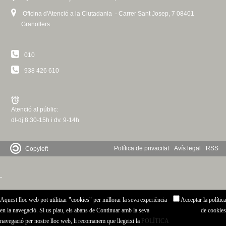
)
Oficina d'Atenció a la Ciutadania - Carrer Sant Josep, 7 08401
Granollers
010
938 426 610
Atenció al públic:
dl-dj 8.30-15h i dv. 9-14h
Política de privacitat
Avís legal
RSS
Copyleft
-
Aquest lloc web pot utilitzar "cookies" per millorar la seva experiència
Acceptar la política
en la navegació. Si us plau, els abans de Continuar amb la seva
de cookies
navegació per nostre lloc web, li recomanem que llegeixi la
POLÍTICA