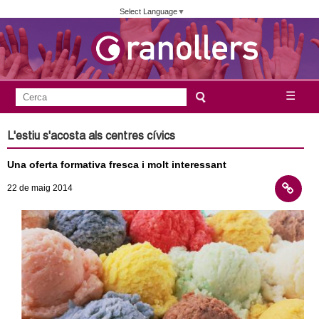
Vés
Select Language
▼
al
contingut
A
C
☰
F
e
j
o
r
L'estiu s'acosta als centres cívics
c
r
u
a
Una oferta formativa fresca i molt interessant
m
n
u
22
de maig
2014
l
t
a
a
r
i
m
d
e
e