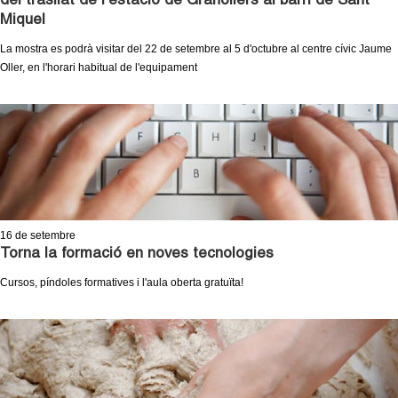
del trasllat de l'estació de Granollers al barri de Sant
l
Miquel
e
La mostra es podrà visitar del 22 de setembre al 5 d'octubre al centre cívic Jaume
Oller, en l'horari habitual de l'equipament
r
s
16
de setembre
Torna la formació en noves tecnologies
Cursos, píndoles formatives i l'aula oberta gratuïta!