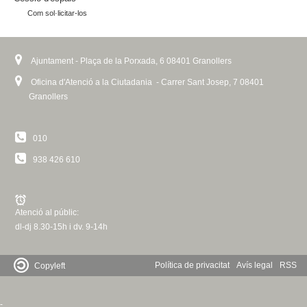
Com sol·licitar-los
Ajuntament - Plaça de la Porxada, 6 08401 Granollers
Oficina d'Atenció a la Ciutadania - Carrer Sant Josep, 7 08401
Granollers
010
938 426 610
Atenció al públic:
dl-dj 8.30-15h i dv. 9-14h
Política de privacitat
Avís legal
RSS
Copyleft
-