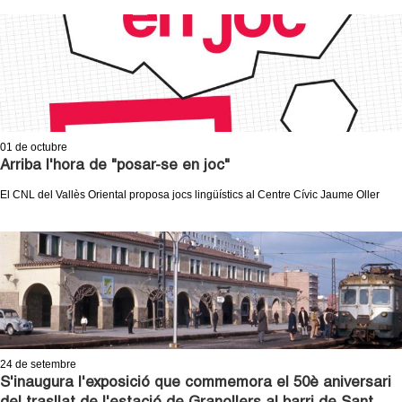
c
n
e
t
r
c
d
a
e
01
de octubre
Arriba l'hora de "posar-se en joc"
G
El CNL del Vallès Oriental proposa jocs lingüístics al Centre Cívic Jaume Oller
r
a
n
o
24
de setembre
l
S'inaugura l'exposició que commemora el 50è aniversari