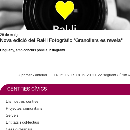
29
de maig
Nova edició del Ral·li Fotogràfic "Granollers es revela"
Enguany, amb concurs previ a Instagram!
P
« primer
‹ anterior
…
14
15
16
17
18
19
20
21
22
següent ›
últim »
À
G
CENTRES CÍVICS
I
Els nostres centres
N
Projectes comunitaris
E
Serveis
S
Entitats i col·lectius
Cessió d'espais