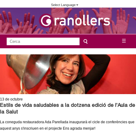
Vés
Select Language
▼
al
contingut
A
C
☰
F
e
j
o
r
c
r
u
a
m
n
u
l
t
a
13
de octubre
a
r
Estils de vida saludables a la dotzena edició de l'Aula de
la Salut
i
m
La coneguda restauradora Ada Parellada inaugurarà el cicle de conferències que
d
aquest anys s'inscriuen en el projecte Ens agrada menjar!
e
e