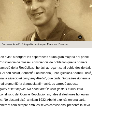
a
r
i
d
e
Francesc Abelló, fotografia cedida per Francesc Estrada
c
 ben aviat, albergant les esperances d’una gran majoria del poble.
e
 Consciència de classe i consciència de poble fan que la primera
amació de la República, i ho faci adreçant-se al poble des de dalt
r
. Al seu costat, Sebastià Fontcuberta, Pere Iglesias i Andreu Fusté,
c
na la situació el company Abelló”
, que cridà: “
Nosaltres donem la
itat premonitòria d’aquesta afirmació, es carregà aquesta
a
ueix el teu impuls! No acabi aquí la teva gesta! Lluita! Lluita
constitució del Comitè Revolucionari, i des d’aleshores ho feu en
es. No obstant això, a mitjan 1932, Abelló explicà, en una carta
 coherent com sempre amb les seves conviccions, presentà la seva