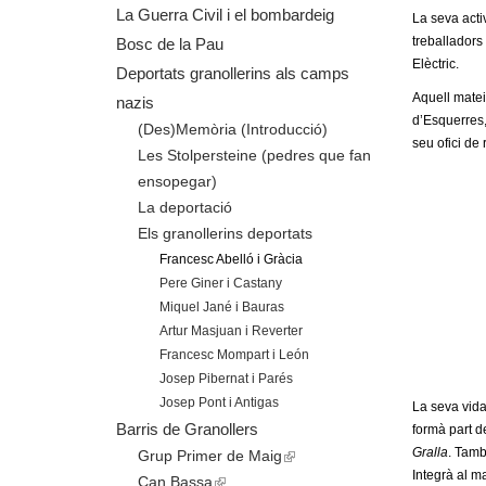
o
La Guerra Civil i el bombardeig
La seva acti
treballadors
Bosc de la Pau
l
Elèctric.
Deportats granollerins als camps
l
Aquell matei
nazis
d’Esquerres, 
(Des)Memòria (Introducció)
e
seu ofici de
Les Stolpersteine (pedres que fan
ensopegar)
r
La deportació
s
Els granollerins deportats
Francesc Abelló i Gràcia
Pere Giner i Castany
Miquel Jané i Bauras
Artur Masjuan i Reverter
Francesc Mompart i León
Josep Pibernat i Parés
Josep Pont i Antigas
La seva vida
Barris de Granollers
formà part d
Gralla
. Tamb
Grup Primer de Maig
(
Integrà al m
Can Bassa
(
l