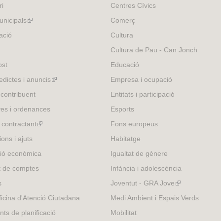
ri
Centres Cívics
e
r
nicipals
(link
Comerç
n
is
ació
Cultura
a
external)
Cultura de Pau - Can Jonch
l
)
ost
Educació
edictes i anuncis
(link
Empresa i ocupació
is
 contribuent
Entitats i participació
external)
es i ordenances
Esports
l contractant
(link
Fons europeus
is
ons i ajuts
Habitatge
external)
ió econòmica
Igualtat de gènere
t de comptes
Infància i adolescència
s
Joventut - GRA Jove
(link
is
icina d'Atenció Ciutadana
Medi Ambient i Espais Verds
external)
nts de planificació
Mobilitat