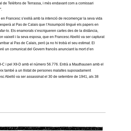
al de Telèfons de Terrassa, i més endavant com a comissari
”.
ca, en Francesc s’exilià amb la intenció de recomençar la seva vida
i esperà al Pas de Calais que l’Assumpció tingué els papers en
afar-lo. Els enamorats s’escrigueren cartes des de la distància,
gon vaixell i la seva esposa, que en Francesc Abelló va ser capturat
rribar al Pas de Calais, però ja no hi trobà el seu estimat. El
ré un comunicat del Govern francès anunciant la mort d’en
I-C i pel XII-D amb el número 56.776. Entrà a Mauthausen amb el
reix també a un llistat de persones malaltes suposadament
sc Abelló va ser assassinat el 30 de setembre de 1941, als 38