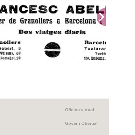
 a la revista La Gralla anunciant-se com a recader entre Granollers i Barcelona
Oficina virtual
Govern Obert
(link
is