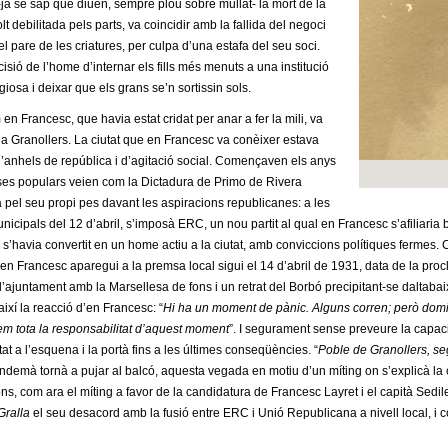
ja se sap què diuen, sempre plou sobre mullat- la mort de la
 debilitada pels parts, va coincidir amb la fallida del negoci
l pare de les criatures, per culpa d’una estafa del seu soci.
isió de l’home d’internar els fills més menuts a una institució
giosa i deixar que els grans se’n sortissin sols.
en Francesc, que havia estat cridat per anar a fer la mili, va
 a Granollers. La ciutat que en Francesc va conèixer estava
anhels de república i d’agitació social. Començaven els anys
sses populars veien com la Dictadura de Primo de Rivera
 pel seu propi pes davant les aspiracions republicanes: a les
nicipals del 12 d’abril, s’imposà ERC, un nou partit al qual en Francesc s’afiliaria
s’havia convertit en un home actiu a la ciutat, amb conviccions polítiques fermes.
n Francesc aparegui a la premsa local sigui el 14 d’abril de 1931, data de la procl
l’ajuntament amb la Marsellesa de fons i un retrat del Borbó precipitant-se daltabaix
ixí la reacció d’en Francesc: “
Hi ha un moment de pànic. Alguns corren; però domi
tem tota la responsabilitat d’aquest moment
”. I segurament sense preveure la capac
at a l’esquena i la portà fins a les últimes conseqüències. “
Poble de Granollers, seg
endemà tornà a pujar al balcó, aquesta vegada en motiu d’un míting on s’explicà la 
ons, com ara el míting a favor de la candidatura de Francesc Layret i el capità Sedil
Gralla
el seu desacord amb la fusió entre ERC i Unió Republicana a nivell local, i