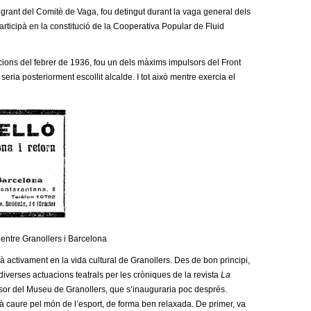
ntegrant del Comitè de Vaga, fou detingut durant la vaga general dels
rticipà en la constitució de la Cooperativa Popular de Fluid
cions del febrer de 1936, fou un dels màxims impulsors del Front
eria posteriorment escollit alcalde. I tot això mentre exercia el
entre Granollers i Barcelona
à activament en la vida cultural de Granollers. Des de bon principi,
diverses actuacions teatrals per les cròniques de la revista
La
sor del Museu de Granollers, que s’inauguraria poc després.
xà caure pel món de l’esport, de forma ben relaxada. De primer, va