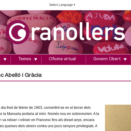
Vés
Select Language
▼
al
contingut
t
Temes
Oficina virtual
Govern Obert
c Abelló i Gràcia
dia fred de febrer de 1903, convertint-se en el tercer dels
que la Manuela portaria al món. Només nou en sobreviurien. A la
 va néixer i créixer en Francesc fins als disset anys, encara
les queixes dels obrers contra uns pocs senyors privilegiats. A