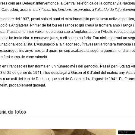
rses com ara Delegat Interventor de la Central Telefònica de la companyia Nacion
 Cardedeu, assumint així ”
totes les funcions reservades a l’alcalde de l’ajuntament
desembre del 1937, posat sota el punt el mira franquista per la seva activitat políti
ció a Anglaterra. Primer de tot fou en Francesc qui creuà la frontera amb França 
euar. Passà un primer vaixell que creuà cap a Anglaterra, però l’Abelló rebutjà d’ag
cesc ho tenia clar: o creuaven junts, o ell sol no ho faria. Fou així, esperant un se
a nacional-socialista. L’Assumpció a la fi aconseguí travessar la frontera francesa i a
saparegut fins anys més tard quan, un cop acabada la segona guerra mundial, reb
n fred camp de concentració.
 en Francesc es transforma en un número més del genocidi. Passà per l’Stalag VII
 el 25 de gener de 1941, i fou desplaçat a Gusen el 8 d’abril del mateix any. Apa
s a un asil del cap de Dachau, que surt de Gusen el 14 d’agost de 1941. En France
heim, probablement gasejat.
ria de fotos