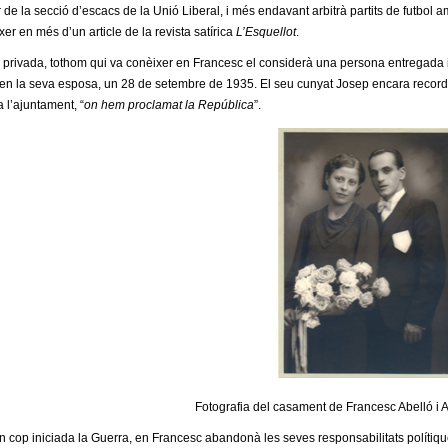
de la secció d’escacs de la Unió Liberal, i més endavant arbitrà partits de futbol amis
er en més d’un article de la revista satírica
L’Esquellot
.
a privada, tothom qui va conèixer en Francesc el considerà una persona entregada 
 en la seva esposa, un 28 de setembre de 1935. El seu cunyat Josep encara record
a l’ajuntament, “
on hem proclamat la República
”.
Fotografia del casament de Francesc Abelló i
un cop iniciada la Guerra, en Francesc abandonà les seves responsabilitats polítiq