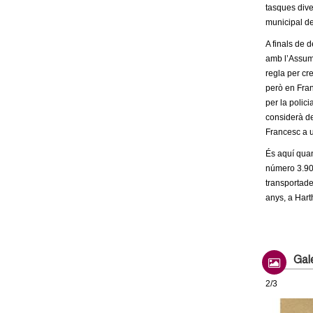
tasques dive
municipal de
A finals de 
amb l’Assump
regla per cr
però en Fran
per la polici
considerà de
Francesc a u
És aquí quan
número 3.903
transportade
anys, a Hart
Gale
2/3