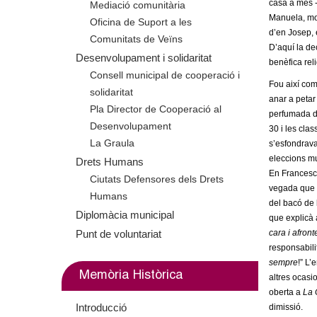
casa a més -
Mediació comunitària
m
Manuela, molt
Oficina de Suport a les
d’en Josep, e
Comunitats de Veïns
e
D’aquí la dec
Desenvolupament i solidaritat
benèfica reli
n
Consell municipal de cooperació i
Fou així com 
solidaritat
anar a petar
t
Pla Director de Cooperació al
perfumada d’
Desenvolupament
30 i les cla
d
La Graula
s’esfondrava
eleccions mu
Drets Humans
e
En Francesc 
Ciutats Defensores dels Drets
vegada que e
G
Humans
del bacó de 
Diplomàcia municipal
que explicà a
r
Punt de voluntariat
cara i afron
responsabilit
a
sempre
!” L’
Memòria Històrica
altres ocasi
n
oberta a
La 
Introducció
dimissió.