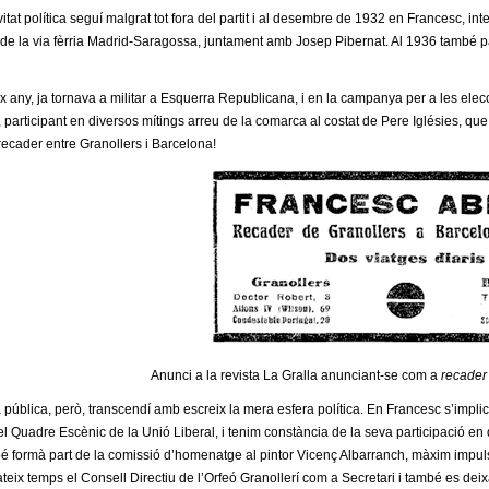
vitat política seguí malgrat tot fora del partit i al desembre de 1932 en Francesc, i
 de la via fèrria Madrid-Saragossa, juntament amb Josep Pibernat. Al 1936 també pa
x any, ja tornava a militar a Esquerra Republicana, i en la campanya per a les elec
participant en diversos mítings arreu de la comarca al costat de Pere Iglésies, que s
 recader entre Granollers i Barcelona!
Anunci a la revista La Gralla anunciant-se com a
recader
 pública, però, transcendí amb escreix la mera esfera política. En Francesc s’implic
el Quadre Escènic de la Unió Liberal, i tenim constància de la seva participació en 
é formà part de la comissió d’homenatge al pintor Vicenç Albarranch, màxim impul
ateix temps el Consell Directiu de l’Orfeó Granollerí com a Secretari i també es dei