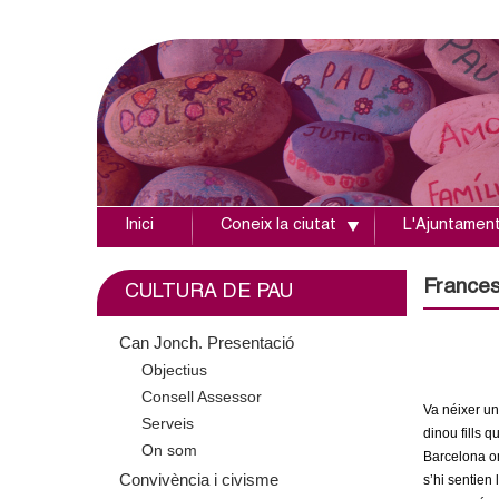
Inici
Coneix la ciutat
L'Ajuntamen
A
j
Frances
CULTURA DE PAU
u
Can Jonch. Presentació
Objectius
n
Consell Assessor
Va néixer un 
t
Serveis
dinou fills 
On som
Barcelona on
a
Convivència i civisme
s’hi sentien 