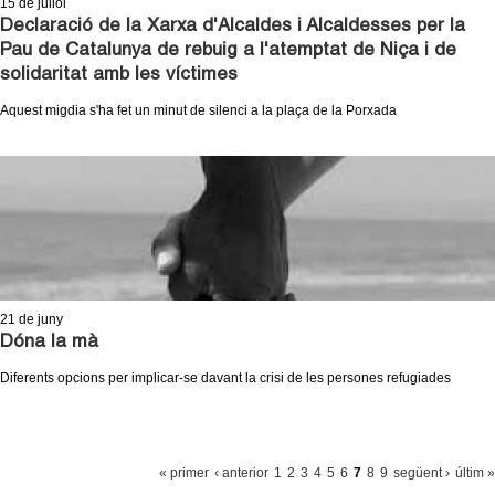
15
de juliol
Declaració de la Xarxa d'Alcaldes i Alcaldesses per la
Pau de Catalunya de rebuig a l'atemptat de Niça i de
solidaritat amb les víctimes
Aquest migdia s'ha fet un minut de silenci a la plaça de la Porxada
21
de juny
Dóna la mà
Diferents opcions per implicar-se davant la crisi de les persones refugiades
P
« primer
‹ anterior
1
2
3
4
5
6
7
8
9
següent ›
últim »