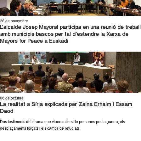
l
e
28
de novembre
L’alcalde Josep Mayoral participa en una reunió de treball
r
amb municipis bascos per tal d’estendre la Xarxa de
Mayors for Peace a Euskadi
s
06
de octubre
La realitat a Síria explicada per Zaina Erhaim i Essam
Daod
Dos testimonis del drama que viuen milers de persones per la guerra, els
desplaçaments forçats i els camps de refugiats