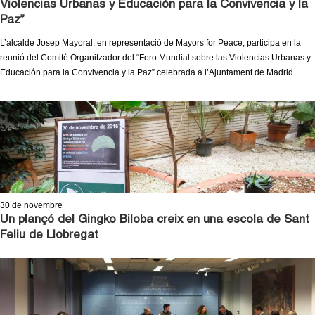
Violencias Urbanas y Educación para la Convivencia y la
c
n
Paz”
e
L’alcalde Josep Mayoral, en representació de Mayors for Peace, participa en la
t
r
reunió del Comitè Organitzador del “Foro Mundial sobre las Violencias Urbanas y
c
Educación para la Convivencia y la Paz” celebrada a l’Ajuntament de Madrid
d
a
e
G
r
a
30
de novembre
Un plançó del Gingko Biloba creix en una escola de Sant
n
Feliu de Llobregat
o
l