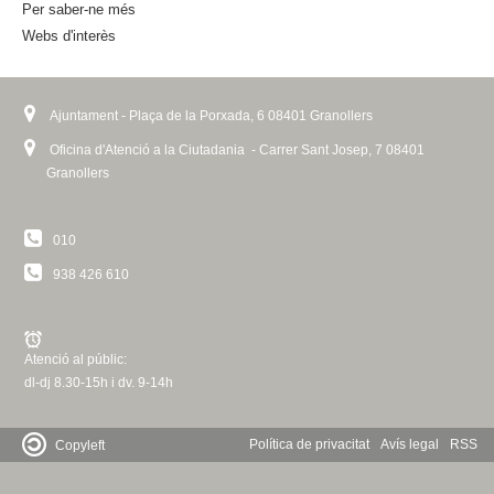
Per saber-ne més
Webs d'interès
Ajuntament - Plaça de la Porxada, 6 08401 Granollers
Oficina d'Atenció a la Ciutadania - Carrer Sant Josep, 7 08401
Granollers
010
938 426 610
Atenció al públic:
dl-dj 8.30-15h i dv. 9-14h
Política de privacitat
Avís legal
RSS
Copyleft