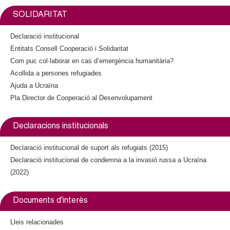
À
G
SOLIDARITAT
I
Declaració institucional
N
Entitats Consell Cooperació i Solidaritat
E
Com puc col·laborar en cas d’emergència humanitària?
S
Acollida a persones refugiades
Ajuda a Ucraïna
Pla Director de Cooperació al Desenvolupament
Declaracions institucionals
Declaració institucional de suport als refugiats (2015)
Declaració institucional de condemna a la invasió russa a Ucraïna
(2022)
Documents d'interès
Lleis relacionades