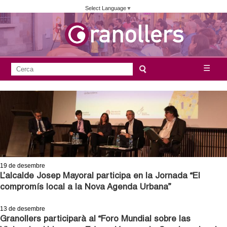
Vés
Select Language
▼
al
contingut
A
C
☰
F
e
j
o
r
c
r
u
a
m
n
u
l
t
a
19
de desembre
a
r
L’alcalde Josep Mayoral participa en la Jornada “El
compromís local a la Nova Agenda Urbana”
i
m
d
13
de desembre
e
e
Granollers participarà al “Foro Mundial sobre las