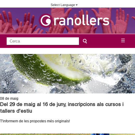
Vés
Select Language
▼
al
contingut
A
C
☰
F
e
j
o
r
c
r
u
a
m
n
u
l
t
a
08
de maig
a
r
Del 29 de maig al 16 de juny, inscripcions als cursos i
tallers d'estiu
i
m
T'informem de les propostes més originals!
d
e
e