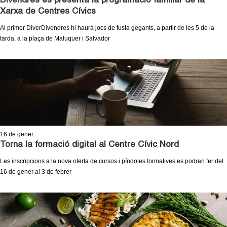
Divendres es presenta la programació familiar de la
l
Xarxa de Centres Cívics
e
Al primer DiverDivendres hi haurà jocs de fusta gegants, a partir de les 5 de la
tarda, a la plaça de Maluquer i Salvador
r
s
16
de gener
Torna la formació digital al Centre Cívic Nord
Les inscripcions a la nova oferta de cursos i píndoles formatives es podran fer del
16 de gener al 3 de febrer