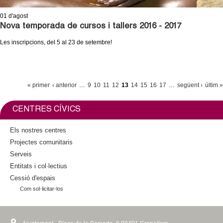
01
d'agost
Nova temporada de cursos i tallers 2016 - 2017
Les inscripcions, del 5 al 23 de setembre!
P
« primer
‹ anterior
…
9
10
11
12
13
14
15
16
17
…
següent ›
últim »
À
G
CENTRES CÍVICS
I
Els nostres centres
N
Projectes comunitaris
E
Serveis
S
Entitats i col·lectius
Cessió d'espais
Com sol·licitar-los