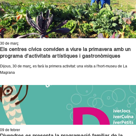
c
n
e
t
r
c
d
a
30
de març
e
Els centres cívics conviden a viure la primavera amb un
programa d'activitats artístiques i gastronòmiques
G
Dijous, 30 de març, es farà la primera activitat: una visita a l'hort-museu de La
r
Magrana
a
n
o
l
09
de febrer