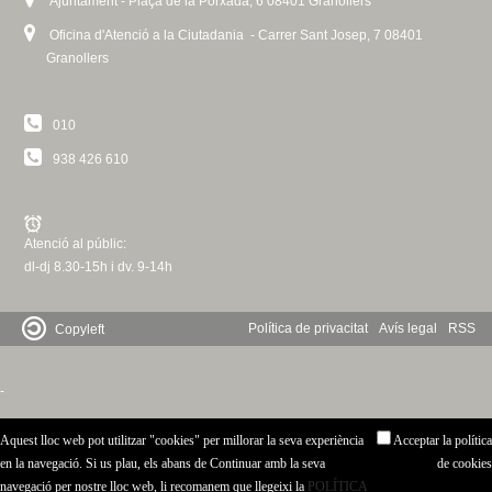
Ajuntament - Plaça de la Porxada, 6 08401 Granollers
Oficina d'Atenció a la Ciutadania - Carrer Sant Josep, 7 08401
Granollers
010
938 426 610
Atenció al públic:
dl-dj 8.30-15h i dv. 9-14h
Política de privacitat
Avís legal
RSS
Copyleft
-
Aquest lloc web pot utilitzar "cookies" per millorar la seva experiència
Acceptar la política
en la navegació. Si us plau, els abans de Continuar amb la seva
de cookies
navegació per nostre lloc web, li recomanem que llegeixi la
POLÍTICA