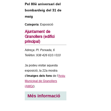
c
Pel 80è aniversari del
n
e
bombardeig del 31 de
t
maig
r
c
Categoria
: Exposició
d
a
Ajuntament de
Granollers (edifici
e
principal)
G
Adreça:
Pl. Porxada, 6
Telèfon:
938 426 610 / 010
r
Ja podeu visitar aquesta
a
exposició, la 22a mostra
d'
imatges dels fons
de l'
Arxiu
n
Municipal de Granollers
(AMGr
)
.
o
Més informació
l