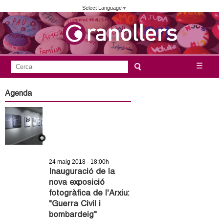
Vés
Select Language
▼
al
contingut
A
C
☰
F
e
j
o
r
Agenda
c
r
u
a
m
n
u
l
t
a
24 maig 2018 - 18:00h
a
r
Inauguració de la
nova exposició
i
m
fotogràfica de l'Arxiu:
d
"Guerra Civil i
e
e
bombardeig"