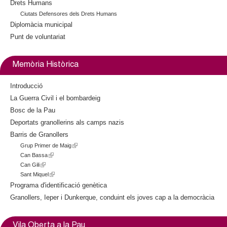
Drets Humans
Ciutats Defensores dels Drets Humans
Diplomàcia municipal
Punt de voluntariat
Memòria Històrica
Introducció
La Guerra Civil i el bombardeig
Bosc de la Pau
Deportats granollerins als camps nazis
Barris de Granollers
Grup Primer de Maig
(
Can Bassa
(
l
Can Gili
(
l
i
Sant Miquel
l
i
(
n
i
n
l
k
Programa d'identificació genètica
n
k
i
i
Granollers, Ieper i Dunkerque, conduint els joves cap a la democràcia
k
i
n
s
i
s
k
e
s
e
i
x
Vila Oberta a la Pau