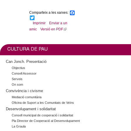
l
Comparteix a les xarxes:
F
e
a
T
c
w
Imprimir
Enviar a un
r
e
i
amic
Versió en PDF
(
b
t
l
o
t
s
o
e
i
k
r
n
CULTURA DE PAU
k
i
Can Jonch. Presentació
s
Objectius
e
Consell Assessor
x
Serveis
t
On som
Convivència i civisme
e
r
Mediació comunitària
Oficina de Suport a les Comunitats de Veïns
n
Desenvolupament i solidaritat
a
l
Consell municipal de cooperació i solidaritat
Pla Director de Cooperació al Desenvolupament
)
La Graula