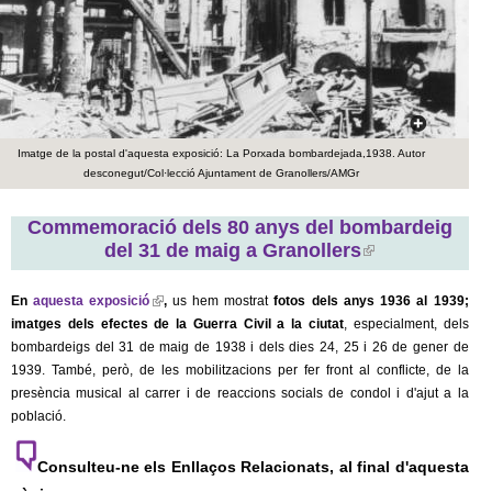
c
n
e
t
r
c
d
a
Imatge de la postal d'aquesta exposició: La Porxada bombardejada,1938. Autor
e
desconegut/Col·lecció Ajuntament de Granollers/AMGr
G
Commemoració dels 80 anys del bombardeig
del 31 de maig a Granollers
(
r
l
i
En
aquesta exposició
(
,
us hem mostrat
fotos
dels anys 1936 al 1939;
a
n
imatges dels efectes de la Guerra Civil a la ciutat
l
, especialment, dels
k
bombardeigs del 31 de maig de 1938 i dels dies 24, 25 i 26 de gener de
i
n
i
1939. També, però, de les mobilitzacions per fer front al conflicte, de la
n
s
presència musical al carrer i de reaccions socials de condol i d'ajut a la
k
o
e
població.
i
x
s
l
t
e
Consulteu-ne els Enllaços Relacionats, al final d'aquesta
e
x