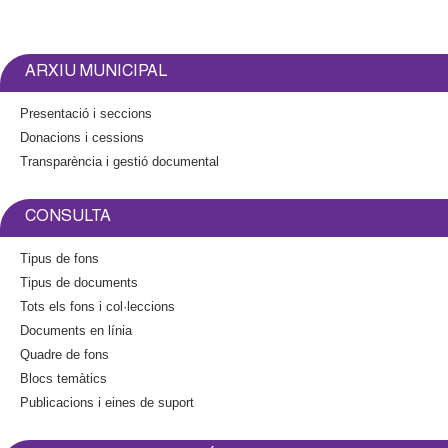
l
i
n
k
ARXIU MUNICIPAL
i
s
Presentació i seccions
e
Donacions i cessions
x
Transparència i gestió documental
t
e
r
CONSULTA
n
a
Tipus de fons
l
Tipus de documents
)
Tots els fons i col·leccions
Documents en línia
Quadre de fons
Blocs temàtics
Publicacions i eines de suport