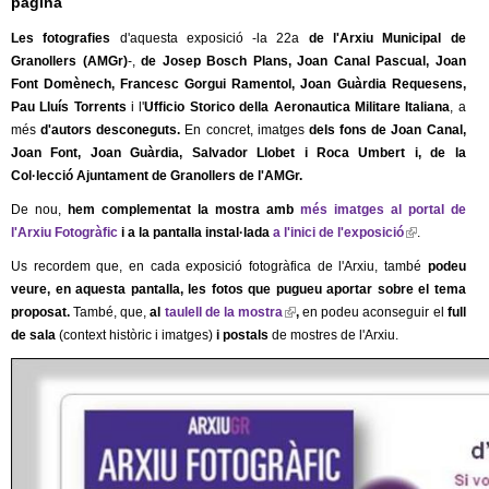
pàgina
l
r
t
n
Les fotografies
d'aquesta exposició -la 22a
de l'Arxiu Municipal de
e
e
a
Granollers (AMGr)
-,
de Josep Bosch Plans, Joan Canal Pascual, Joan
r
l
Font Domènech, Francesc Gorgui Ramentol, Joan Guàrdia Requesens,
n
r
)
Pau Lluís Torrents
i l'
Ufficio Storico della Aeronautica Militare Italiana
, a
a
més
d'autors desconeguts.
En concret, imatges
dels fons de Joan Canal,
l
s
Joan Font, Joan Guàrdia, Salvador Llobet i Roca Umbert i, de la
)
Col·lecció Ajuntament de Granollers de l'AMGr.
De nou,
hem complementat la mostra amb
més imatges al portal de
l'Arxiu Fotogràfic
i a la pantalla instal·lada
a l'inici de l'exposició
(
.
l
Us recordem que, en cada exposició fotogràfica de l'Arxiu, també
podeu
i
veure, en aquesta pantalla, les fotos que pugueu aportar sobre el tema
n
proposat.
També, que,
al
taulell de la mostra
(
,
en podeu aconseguir el
full
k
de sala
(context històric i imatges)
i postals
de mostres de l'Arxiu.
l
i
i
s
n
e
k
x
i
t
s
e
e
r