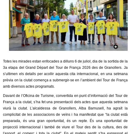
c
n
e
t
r
c
d
a
e
G
Totes les mirades estan enfocades a dilluns 6 de juliol, dia de la sortida de la
3a etapa del Grand Départ del Tour de França 2026 des de Granollers. Ja
r
s’ultimen els detalls per acollir aquesta cita internacional, en una setmana
prèvia on la ciutat comença a submergir-se en l’ambient del Tour de França
a
amb diversos actes programats.
Davant de l’Oficina de Turisme, convertida en punt d’informació del Tour de
n
França a la ciutat, s’ha fet una presentació dels actes que aquesta setmana
viurà la ciutat. L’alcaldessa de Granollers, Alba Barnusell, ha agraït la
o
complicitat de les associacions de veïns i ha manifestat que “la ciutat està
preparada, és una gran oportunitat, és un repte. És una oportunitat de
l
projecció internacional i també de viure el Tour des de la cultura, des de
l’esport, el comerç i tota la ciutat”. En el mateix sentit s’ha expressat el