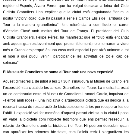
l
regidor d’Esports, Álvaro Ferrer, que ha volgut destacar a feina del Club
Ciclista Granollers i ha explicat que la ciutat està engalanada ”tenim la
e
nostra ‘Victory Road’ que ha passat a ser els Camps Elisis de l’arribada del
Tour a la manera granollerina“; fent referència a com llueix el carrer
r
d’Anselm Clavé amb motius del Tour de França. El president del Club
Ciclista Granollers, Felipe Pérez, ha manifestat que el “club està encantat
s
amb aquest gran esdeveniment que, presumiblement, no el tornarem a viure
més a Granollers perquè és una cosa molt especial i per això animem a tot
el món a què pugui venir i participar de les activitats de tot el cap de
setmana”.
El Museu de Granollers se suma al Tour amb una nova exposició
Aquest dimecres 1 de juliol a les 17.30 h s'inaugura al Museu de Granollers
l’exposició «La ciutat de les curses. Granollers i el Tour». La mostra ha estat
un co-comissariat entre el Museu de Granollers i Ismael García, impulsor de
«Ferros amb rodes», una iniciativa d’arqueologia ciclista que es dedica a la
recerca i tasca de restauració de bicicletes centenàries per recuperar-les de
l’oblit. L’exposició vol fer memòria d’aquest passat ciclista a la ciutat i posa
en valor la bicicleta com l’objecte testimoni que ens permet resseguir la
relació de Granollers amb la bicicleta i el Tour. Hi podrem descobrir quan
van aparèixer les primeres bicicletes, com l’afició creix i s’organitzen les