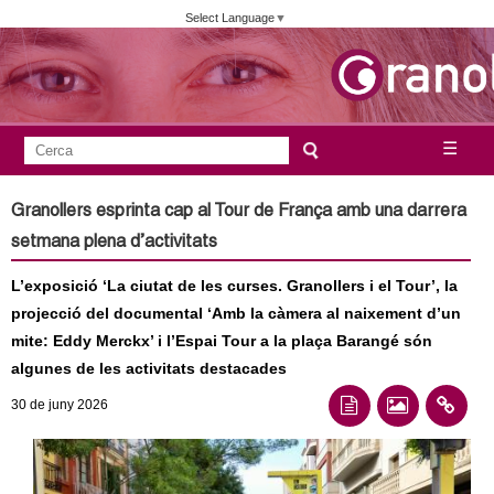
Vés
Select Language
▼
al
contingut
A
C
☰
F
e
j
o
r
Granollers esprinta cap al Tour de França amb una darrera
c
r
u
setmana plena d’activitats
a
m
n
L’exposició ‘La ciutat de les curses. Granollers i el Tour’, la
u
projecció del documental ‘Amb la càmera al naixement d’un
l
t
mite: Eddy Merckx’ i l’Espai Tour a la plaça Barangé són
a
algunes de les activitats destacades
a
r
30
de juny
2026
i
m
d
e
e