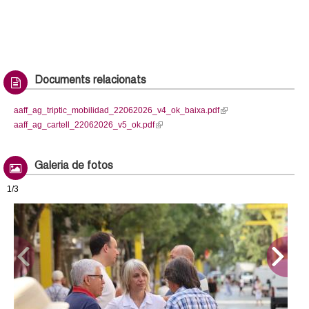
Documents relacionats
aaff_ag_triptic_mobilidad_22062026_v4_ok_baixa.pdf
(
aaff_ag_cartell_22062026_v5_ok.pdf
(
l
l
i
i
n
Galeria de fotos
n
k
k
i
1/3
i
s
s
e
e
x
x
t
t
e
e
r
r
n
n
a