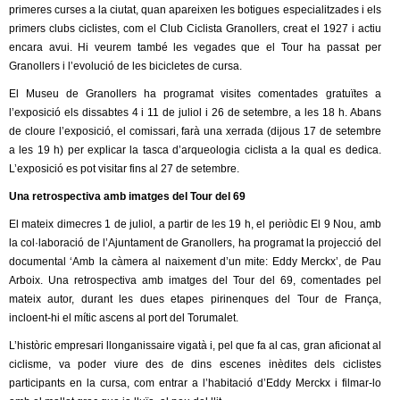
primeres curses a la ciutat, quan apareixen les botigues especialitzades i els
primers clubs ciclistes, com el Club Ciclista Granollers, creat el 1927 i actiu
encara avui. Hi veurem també les vegades que el Tour ha passat per
Granollers i l’evolució de les bicicletes de cursa.
El Museu de Granollers ha programat visites comentades gratuïtes a
l’exposició els dissabtes 4 i 11 de juliol i 26 de setembre, a les 18 h. Abans
de cloure l’exposició, el comissari, farà una xerrada (dijous 17 de setembre
a les 19 h) per explicar la tasca d’arqueologia ciclista a la qual es dedica.
L’exposició es pot visitar fins al 27 de setembre.
Una retrospectiva amb imatges del Tour del 69
El mateix dimecres 1 de juliol, a partir de les 19 h, el periòdic El 9 Nou, amb
la col·laboració de l’Ajuntament de Granollers, ha programat la projecció del
documental ‘Amb la càmera al naixement d’un mite: Eddy Merckx’, de Pau
Arboix. Una retrospectiva amb imatges del Tour del 69, comentades pel
mateix autor, durant les dues etapes pirinenques del Tour de França,
incloent-hi el mític ascens al port del Torumalet.
L’històric empresari llonganissaire vigatà i, pel que fa al cas, gran aficionat al
ciclisme, va poder viure des de dins escenes inèdites dels ciclistes
participants en la cursa, com entrar a l’habitació d’Eddy Merckx i filmar-lo