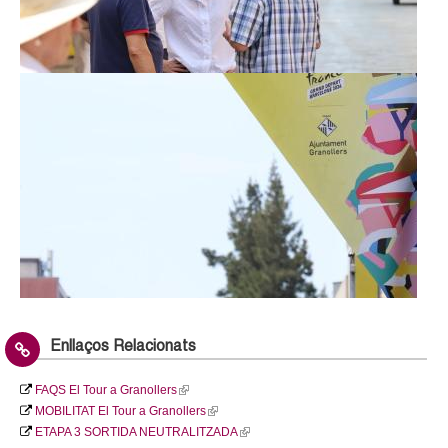
a
l
l
)
)
Enllaços Relacionats
FAQS El Tour a Granollers
(
MOBILITAT El Tour a Granollers
l
(
ETAPA 3 SORTIDA NEUTRALITZADA
i
l
(