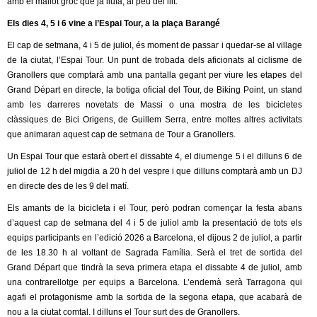
amb el mallot groc que ja lluïa, al peu del llit.
Els dies 4, 5 i 6 vine a l’Espai Tour, a la plaça Barangé
El cap de setmana, 4 i 5 de juliol, és moment de passar i quedar-se al village
de la ciutat, l’Espai Tour. Un punt de trobada dels aficionats al ciclisme de
Granollers que comptarà amb una pantalla gegant per viure les etapes del
Grand Départ en directe, la botiga oficial del Tour, de Biking Point, un stand
amb les darreres novetats de Massi o una mostra de les bicicletes
clàssiques de Bici Origens, de Guillem Serra, entre moltes altres activitats
que animaran aquest cap de setmana de Tour a Granollers.
Un Espai Tour que estarà obert el dissabte 4, el diumenge 5 i el dilluns 6 de
juliol de 12 h del migdia a 20 h del vespre i que dilluns comptarà amb un DJ
en directe des de les 9 del matí.
Els amants de la bicicleta i el Tour, però podran començar la festa abans
d’aquest cap de setmana del 4 i 5 de juliol amb la presentació de tots els
equips participants en l’edició 2026 a Barcelona, el dijous 2 de juliol, a partir
de les 18.30 h al voltant de Sagrada Família. Serà el tret de sortida del
Grand Départ que tindrà la seva primera etapa el dissabte 4 de juliol, amb
una contrarellotge per equips a Barcelona. L’endemà serà Tarragona qui
agafi el protagonisme amb la sortida de la segona etapa, que acabarà de
nou a la ciutat comtal. I dilluns el Tour surt des de Granollers.