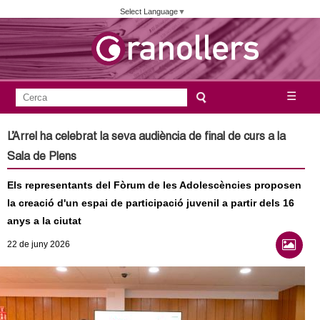
Vés
Select Language
▼
al
contingut
A
C
☰
F
e
j
o
r
L’Arrel ha celebrat la seva audiència de final de curs a la
c
r
u
Sala de Plens
a
m
n
Els representants del Fòrum de les Adolescències proposen
u
la creació d'un espai de participació juvenil a partir dels 16
l
t
anys a la ciutat
a
a
22
de juny
2026
r
i
m
d
e
e