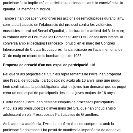
l
participació i la implicació en activitats relacionades amb la convivència, la
igualtat i la memòria històrica.
e
També s’han posat en valor diverses accions desenvolupades durant l’any,
com la participació en l’elaboració del protocol contra les violències
r
masclistes liderat pel Servei d’Igualtat, la lectura del manifest del 8 de març,
la trobada amb el Fòrum de les Persones Grans i el Consell dels Infants, la
s
conversa amb el pedagog Francesco Tonucci en el marc del Congrés
Internacional de Ciutats Educadores i la participació en l’acte memorial del
31 de maig en record dels bombardejos de 1938.
Proposta de creació d'un nou espai de participació +16
Pel que fa als projectes de futur, els representants de l’Arrel han proposat
que l'espai de trobada i participació no acabi als 16 anys, sinó que pugui
tenir continuïtat a la postobligatòria, així les joves han demanat que es pugui
crear un nou espai de participació destinat a joves majors de 16 anys.
D'altra banda, l'Arrel han destacat l’impuls de processos participatius
vinculats als pressupostos d’inversions del Gra, que han tingut la visió
adolescent en els Pressupostos Participatius de Granollers.
Amb aquesta audiència, l’Arrel ha reafirmat el seu compromís amb la
participació adolescent i ha posat de manifest la importància de donar veu