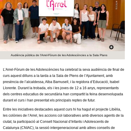
c
n
e
t
r
c
d
a
e
Audiència pública de l'Arrel-Fòrum de les Adolescències a la Sala Plans
G
r
L’Arrel-Fòrum de les Adolescències ha celebrat la seva audiència de final de
curs aquest dilluns a la tarda a la Sala de Plens de l’Ajuntament, amb
a
presència de l’alcaldessa, Alba Barnusell, i la regidora d’Educació, Isabel
Llorente. Durant la trobada, els i les joves de 12 a 16 anys, representants
n
dels centres educatius de secundària han compartit la feina desenvolupada
durant el curs i han presentat els principals reptes de futur.
o
Entre les iniciatives destacades aquest curs hi ha hagut el projecte Libèlia,
les colònies de l’Arrel, les accions col·laboratives amb diversos agents de la
l
ciutat, la participació al Consell Nacional d’Infants i Adolescents de
Catalunya (CNIAC), la sessió intergeneracional amb altres consells de