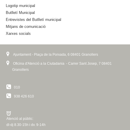
t
Logotip municipal
e
Butlletí Municipal
r
n
Entrevistes del Butlletí municipal
a
Mitjans de comunicació
l
Xarxes socials
)
Ajuntament - Plaça de la Porxada, 6 08401 Granollers
Oficina d'Atenció a la Ciutadania - Carrer Sant Josep, 7 08401
Granollers
010
938 426 610
Atenció al públic:
dl-dj 8.30-15h i dv. 9-14h