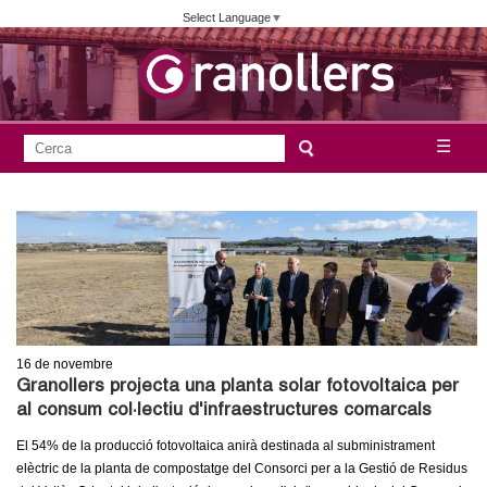
Vés
Select Language
▼
al
contingut
A
C
☰
F
e
j
o
r
c
r
u
a
m
n
u
l
t
a
16
de novembre
a
r
Granollers projecta una planta solar fotovoltaica per
i
al consum col·lectiu d'infraestructures comarcals
m
d
El 54% de la producció fotovoltaica anirà destinada al subministrament
e
e
elèctric de la planta de compostatge del Consorci per a la Gestió de Residus