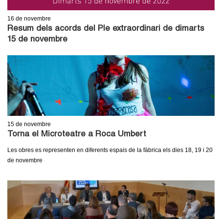
l
16
de novembre
e
Resum dels acords del Ple extraordinari de dimarts
15 de novembre
r
s
15
de novembre
Torna el Microteatre a Roca Umbert
Les obres es representen en diferents espais de la fàbrica els dies 18, 19 i 20
de novembre