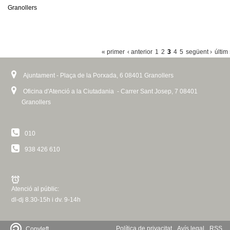
Granollers
P
« primer
‹ anterior
1
2
3
4
5
següent ›
últim
À
Ajuntament - Plaça de la Porxada, 6 08401 Granollers
G
I
Oficina d'Atenció a la Ciutadania - Carrer Sant Josep, 7 08401
Granollers
N
E
010
S
938 426 610
Atenció al públic:
dl-dj 8.30-15h i dv. 9-14h
Política de privacitat
Avís legal
RSS
Copyleft