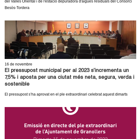
del Vallès Oriental i de l'estació depuradora d'aigües residuals del Consorci
c
n
Besòs-Tordera
e
t
r
c
d
a
e
G
16
de novembre
El pressupost municipal per al 2023 s’incrementa un
r
7,5% i aposta per una ciutat més neta, segura, verda i
sostenible
a
El pressupost s’ha aprovat en el ple extraordinari celebrat aquest dimarts
n
o
l