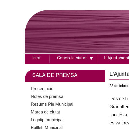
Inici
Coneix la ciutat
L'Ajuntamen
A
j
L'Ajunt
SALA DE PREMSA
u
28
de febrer
Presentació
Notes de premsa
n
Des de l'i
Resums Ple Municipal
Granollers
t
Marca de ciutat
l'accés a 
Logotip municipal
a
es va crea
Butlletí Municipal