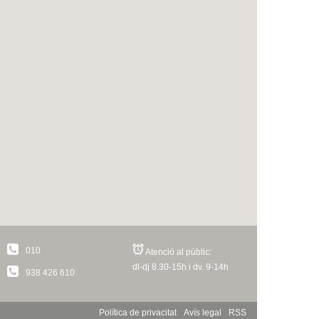
010
Atenció al públic:
dl-dj 8.30-15h i dv. 9-14h
938 426 610
Política de privacitat
Avís legal
RSS