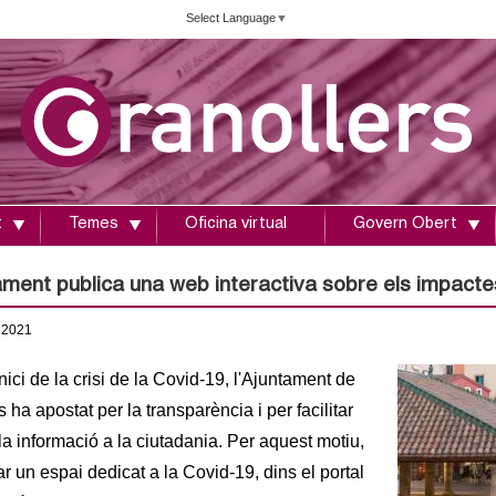
Vés
Select Language
▼
al
contingut
t
Temes
Oficina virtual
Govern Obert
ament publica una web interactiva sobre els impacte
2021
nici de la crisi de la Covid-19, l'Ajuntament de
 ha apostat per la transparència i per facilitar
la informació a la ciutadania. Per aquest motiu,
r un espai dedicat a la Covid-19, dins el portal