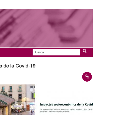
C
F
e
r
s de la Covid-19
o
c
a
r
m
u
l