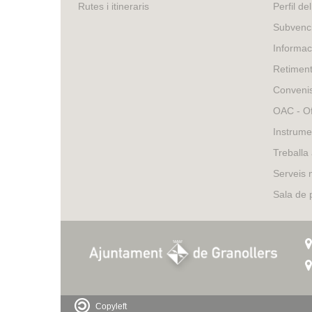
is
Rutes i itineraris
Perfil de
external)
Subvenci
Informac
Retimen
Conveni
OAC - Of
Instrume
Treballa
Serveis 
Sala de
Copyleft