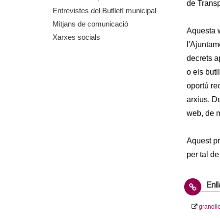
de Transp
m
Entrevistes del Butlletí municipal
Mitjans de comunicació
e
Aquesta w
Xarxes socials
l'Ajuntam
n
decrets a
t
o els but
oportú re
d
arxius. D
web, de m
e
G
Aquest pr
per tal d
r
a
Enl
n
granoll