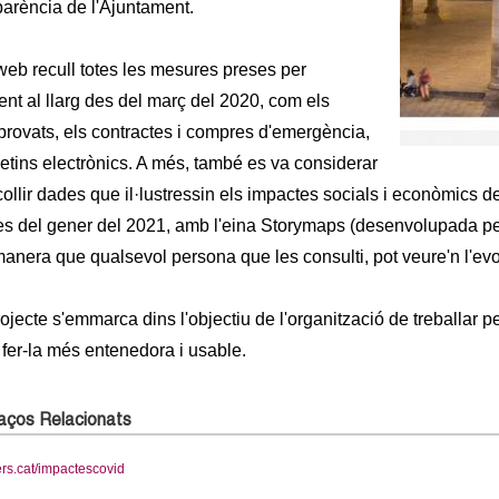
arència de l'Ajuntament.
eb recull totes les mesures preses per
ent al llarg des del març del 2020, com els
provats, els contractes i compres d'emergència,
lletins electrònics. A més, també es va considerar
collir dades que il·lustressin els impactes socials i econòmics d
es del gener del 2021, amb l'eina Storymaps (desenvolupada pe
anera que qualsevol persona que les consulti, pot veure'n l'ev
ojecte s'emmarca dins l'objectiu de l'organització de treballar p
e fer-la més entenedora i usable.
laços Relacionats
ers.cat/impactescovid