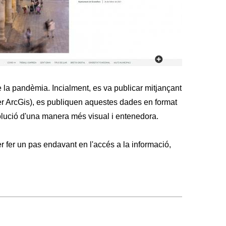
a
r
i
d
e
e la pandèmia. Incialment, es va publicar mitjançant
c
r ArcGis), es publiquen aquestes dades en format
olució d'una manera més visual i entenedora.
e
r
er fer un pas endavant en l'accés a la informació,
c
a