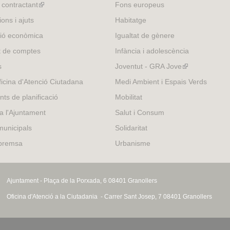
l contractant
(link
Fons europeus
is
ons i ajuts
Habitatge
external)
ió econòmica
Igualtat de gènere
t de comptes
Infància i adolescència
s
Joventut - GRA Jove
(link
is
icina d'Atenció Ciutadana
Medi Ambient i Espais Verds
external)
nts de planificació
Mobilitat
 a l'Ajuntament
Salut i Consum
municipals
Solidaritat
 premsa
Urbanisme
Ajuntament - Plaça de la Porxada, 6 08401 Granollers
Oficina d'Atenció a la Ciutadania - Carrer Sant Josep, 7 08401 Granollers