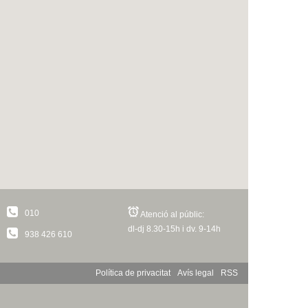
010
Atenció al públic:
dl-dj 8.30-15h i dv. 9-14h
938 426 610
Política de privacitat
Avís legal
RSS