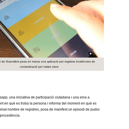
a
r
i
d
e
c
 de Granollers posa en marxa una aplicació per registrar incidències de
e
contaminació per males olors
r
c
p, una iniciativa de participació ciutadana i una eina a
a
punt en què es troba la persona i informa del moment en què es
inat nombre de registres, posa de manifest un episodi de pudor.
 procedència.