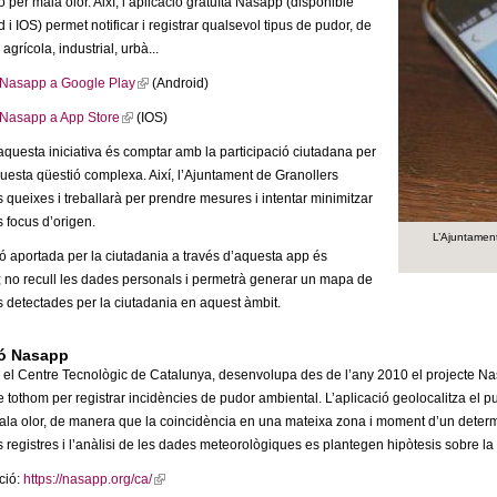
 per mala olor. Així, l’aplicació gratuïta Nasapp (disponible
 i IOS) permet notificar i registrar qualsevol tipus de pudor, de
grícola, industrial, urbà...
Nasapp a Google Play
(
(Android)
l
Nasapp a App Store
(
(IOS)
i
l
’aquesta iniciativa és comptar amb la participació ciutadana per
n
i
uesta qüestió complexa. Així, l’Ajuntament de Granollers
k
n
s queixes i treballarà per prendre mesures i intentar minimitzar
i
k
s focus d’origen.
s
i
L’Ajuntament
e
ó aportada per la ciutadania a través d’aquesta app és
s
x
; no recull les dades personals i permetrà generar un mapa de
e
t
s detectades per la ciutadania en aquest àmbit.
x
e
t
r
e
ió Nasapp
n
r
l Centre Tecnològic de Catalunya, desenvolupa des de l’any 2010 el projecte Nasap
a
n
e tothom per registrar incidències de pudor ambiental. L’aplicació geolocalitza el 
l
a
mala olor, de manera que la coincidència en una mateixa zona i moment d’un determ
)
l
registres i l’anàlisi de les dades meteorològiques es plantegen hipòtesis sobre la
)
ció:
https://nasapp.org/ca/
(