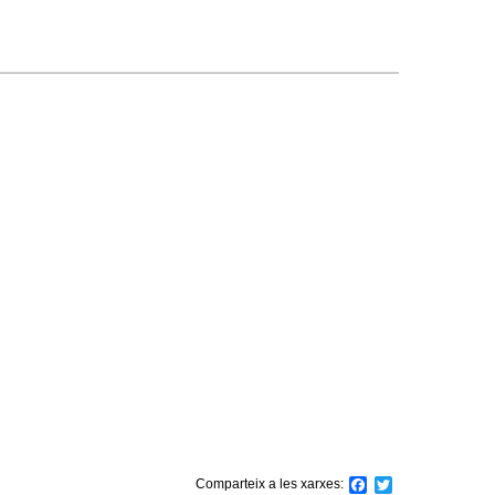
Comparteix a les xarxes:
F
T