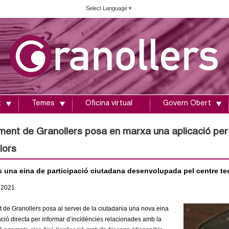
Vés
Select Language
▼
al
contingut
t
Temes
Oficina virtual
Govern Obert
ament de Granollers posa en marxa una aplicació per 
lors
 una eina de participació ciutadana desenvolupada pel centre 
2021
 de Granollers posa al servei de la ciutadania una nova eina
ió directa per informar d’incidències relacionades amb la