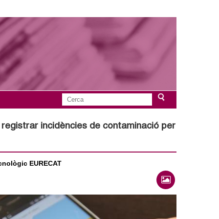
C
F
e
r
registrar incidències de contaminació per
o
c
a
r
tecnològic EURECAT
m
u
l