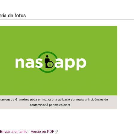
l
i
n
ria de fotos
k
i
s
e
x
t
e
r
n
a
l
)
ntament de Granollers posa en marxa una aplicació per registrar incidències de
contaminació per males olors
Enviar a un amic
Versió en PDF
(