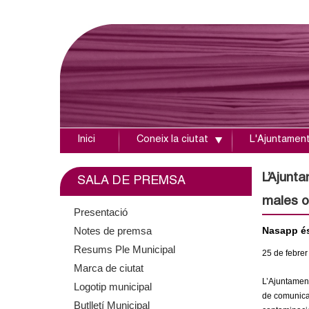
Inici
Coneix la ciutat
L'Ajuntamen
A
j
L’Ajunt
SALA DE PREMSA
males o
u
Presentació
Notes de premsa
Nasapp és
n
Resums Ple Municipal
25
de febrer
t
Marca de ciutat
L’Ajuntament
Logotip municipal
a
de comunicac
Butlletí Municipal