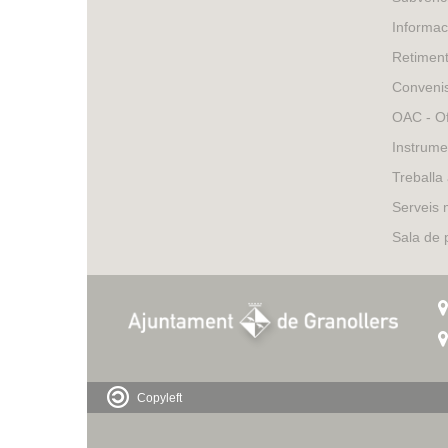
Informac
Retimen
Conveni
OAC - Of
Instrume
Treballa
Serveis 
Sala de
Copyleft