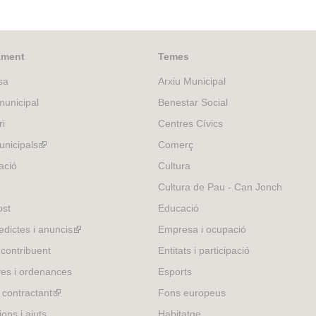
l
i
n
k
ament
Temes
i
sa
Arxiu Municipal
s
e
unicipal
Benestar Social
x
ri
Centres Cívics
t
e
nicipals
(link
Comerç
r
is
ació
Cultura
n
external)
Cultura de Pau - Can Jonch
a
l
ost
Educació
)
edictes i anuncis
(link
Empresa i ocupació
is
 contribuent
Entitats i participació
external)
es i ordenances
Esports
l contractant
(link
Fons europeus
is
ons i ajuts
Habitatge