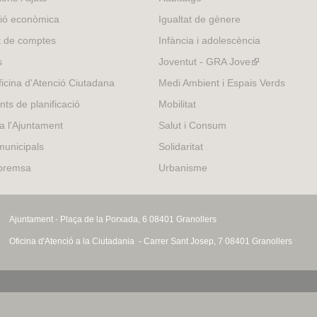
external)
ió econòmica
Igualtat de gènere
t de comptes
Infància i adolescència
s
Joventut - GRA Jove
(link
is
icina d'Atenció Ciutadana
Medi Ambient i Espais Verds
external)
nts de planificació
Mobilitat
 a l'Ajuntament
Salut i Consum
municipals
Solidaritat
 premsa
Urbanisme
Ajuntament - Plaça de la Porxada, 6 08401 Granollers
Oficina d'Atenció a la Ciutadania - Carrer Sant Josep, 7 08401 Granollers