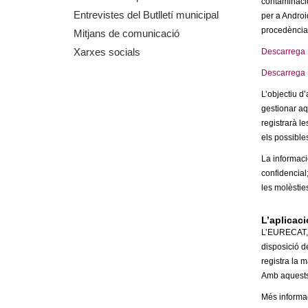
contaminació
m
Entrevistes del Butlletí municipal
per a Android
procedència a
Mitjans de comunicació
e
Xarxes socials
Descarrega 
n
Descarrega 
L’objectiu d
t
gestionar aq
registrarà le
d
els possible
e
La informaci
confidencial
G
les molèstie
r
L’aplicac
L’EURECAT, e
disposició d
a
registra la 
Amb aquests 
n
Més informa